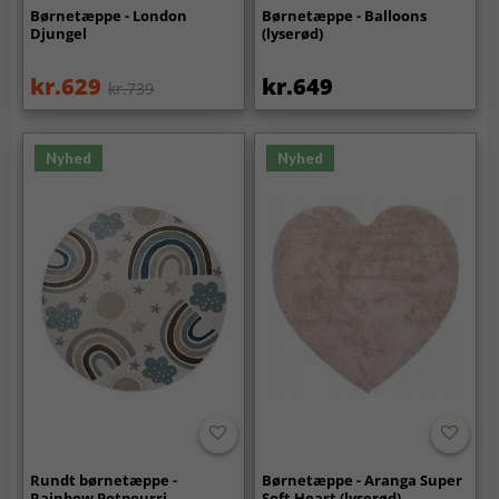
Børnetæppe - London
Børnetæppe - Balloons
Djungel
(lyserød)
kr.629
kr.649
kr.739
Nyhed
Nyhed
Rundt børnetæppe -
Børnetæppe - Aranga Super
Rainbow Potpourri
Soft Heart (lyserød)