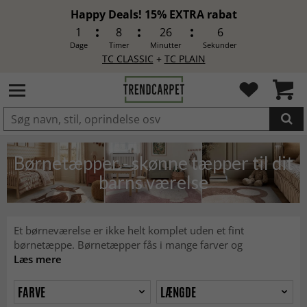
Happy Deals! 15% EXTRA rabat
1
8
26
4
Dage
Timer
Minutter
Sekunder
TC CLASSIC
+
TC PLAIN
LAGT I INDKØBSKURVEN.
Børnetæpper - skønne tæpper til dit
barns værelse
Et børneværelse er ikke helt komplet uden et fint
børnetæppe. Børnetæpper fås i mange farver og
Læs mere
FARVE
LÆNGDE