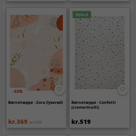
Nyhed
-50%
Børnetæppe - Zora (lyserød)
Børnetæppe - Confetti
(creme/multi)
kr.369
kr.519
kr.739