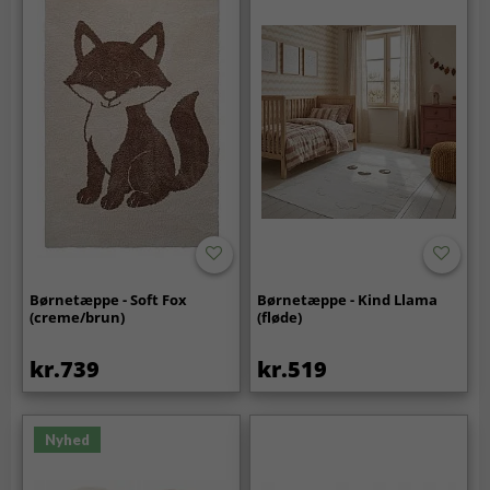
Børnetæppe - Soft Fox
Børnetæppe - Kind Llama
(creme/brun)
(fløde)
kr.739
kr.519
Nyhed