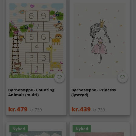
Børnetæppe - Counting
Børnetæppe - Princess
Animals (multi)
(lyserød)
kr.479
kr.439
kr.739
kr.739
Nyhed
Nyhed