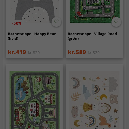
-50%
Børnetæppe - Happy Bear
Børnetæppe - Village Road
(hvid)
(grøn)
kr.419
kr.589
kr.829
kr.829