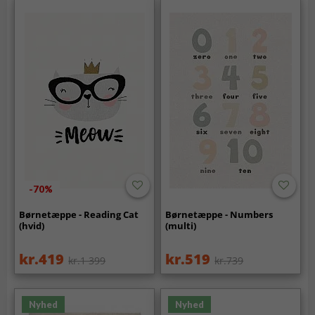
-70%
Børnetæppe - Reading Cat
Børnetæppe - Numbers
(hvid)
(multi)
kr.419
kr.519
kr.1 399
kr.739
Nyhed
Nyhed