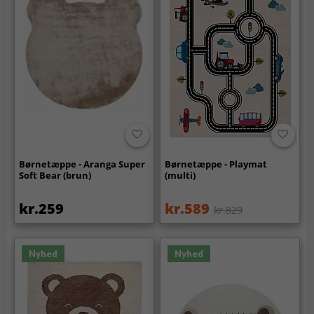
Børnetæppe - Aranga Super
Børnetæppe - Playmat
Soft Bear (brun)
(multi)
kr.259
kr.589
kr.829
Nyhed
Nyhed