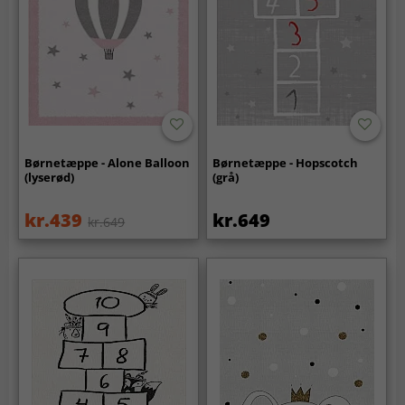
Børnetæppe - Alone Balloon
Børnetæppe - Hopscotch
(lyserød)
(grå)
kr.439
kr.649
kr.649