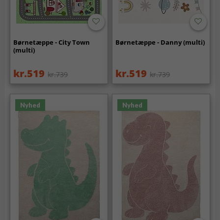
Børnetæppe - City Town
Børnetæppe - Danny (multi)
(multi)
kr.519
kr.519
kr.739
kr.739
Nyhed
Nyhed