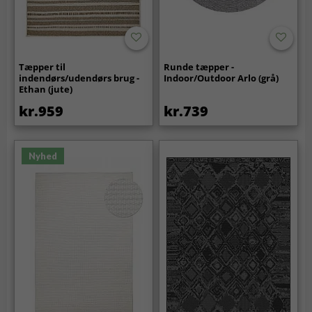
Tæpper til
Runde tæpper -
indendørs/udendørs brug -
Indoor/Outdoor Arlo (grå)
Ethan (jute)
kr.959
kr.739
Nyhed