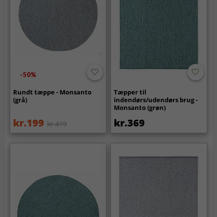
-50%
Rundt tæppe - Monsanto
Tæpper til
(grå)
indendørs/udendørs brug -
Monsanto (grøn)
kr.199
kr.369
kr.419