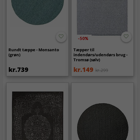
-50%
Rundt tæppe - Monsanto
Tæpper til
(grøn)
indendørs/udendørs brug -
Tromsø (sølv)
kr.739
kr.149
kr.299