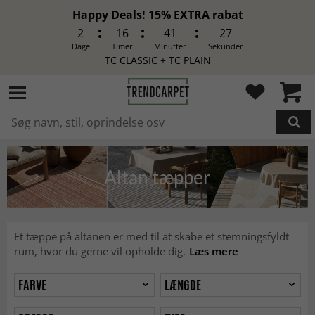
Happy Deals! 15% EXTRA rabat
2
16
41
25
Dage
Timer
Minutter
Sekunder
TC CLASSIC
+
TC PLAIN
LAGT I INDKØBSKURVEN.
Altan tæpper
Et tæppe på altanen er med til at skabe et stemningsfyldt
rum, hvor du gerne vil opholde dig.
Læs mere
FARVE
LÆNGDE