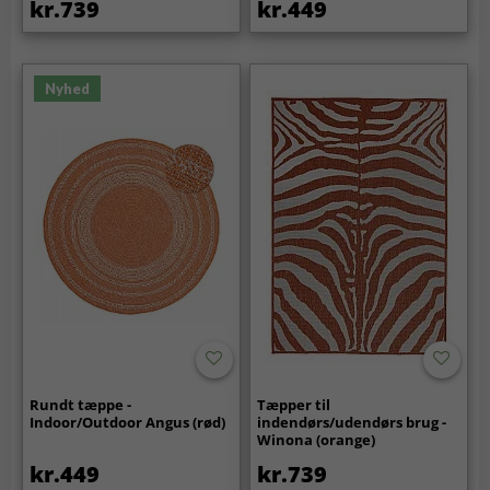
kr.739
kr.449
Nyhed
Rundt tæppe -
Tæpper til
Indoor/Outdoor Angus (rød)
indendørs/udendørs brug -
Winona (orange)
kr.449
kr.739