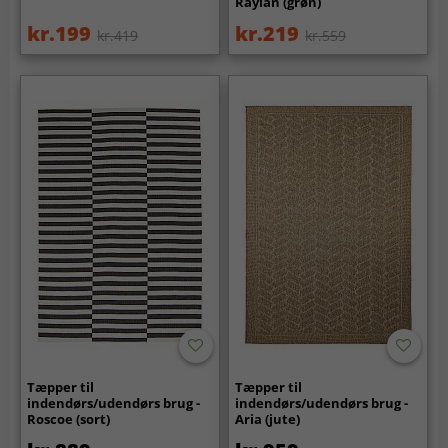
Raylan (grøn)
kr.199
kr.219
kr.419
kr.559
Tæpper til
Tæpper til
indendørs/udendørs brug -
indendørs/udendørs brug -
Roscoe (sort)
Aria (jute)