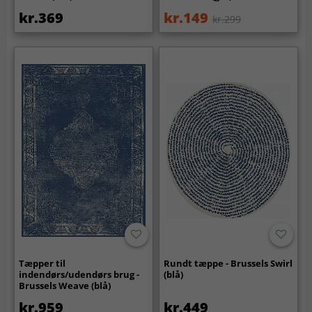
kr.369
kr.149
kr.299
Tæpper til
Rundt tæppe - Brussels Swirl
indendørs/udendørs brug -
(blå)
Brussels Weave (blå)
kr.959
kr.449