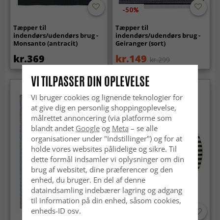
-50%
Tæpper til
Tæpper til
indendørs/udendørs brug -
indendørs/udendørs brug -
Monsanto (antracit)
Geiranger (sort)
kr.369
kr.149
kr.299
VI TILPASSER DIN OPLEVELSE
Vi bruger cookies og lignende teknologier for
at give dig en personlig shoppingoplevelse,
målrettet annoncering (via platforme som
blandt andet
Google
og
Meta
– se alle
organisationer under "Indstillinger") og for at
holde vores websites pålidelige og sikre. Til
dette formål indsamler vi oplysninger om din
brug af websitet, dine præferencer og den
enhed, du bruger. En del af denne
dataindsamling indebærer lagring og adgang
til information på din enhed, såsom cookies,
enheds-ID osv.