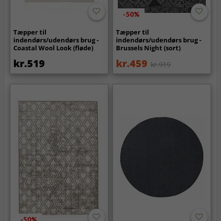
-50%
Tæpper til
Tæpper til
indendørs/udendørs brug -
indendørs/udendørs brug -
Coastal Wool Look (fløde)
Brussels Night (sort)
kr.519
kr.459
kr.919
-50%