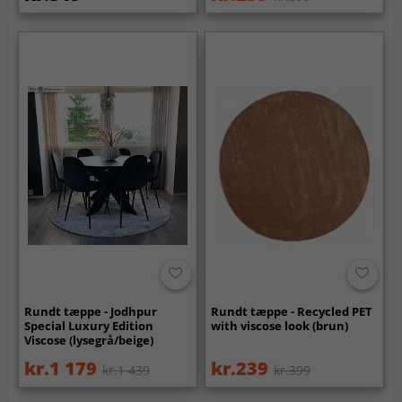
Rundt tæppe - Jodhpur
Rundt tæppe - Recycled PET
Special Luxury Edition
with viscose look (brun)
Viscose (lysegrå/beige)
kr.1 179
kr.239
kr.1 439
kr.399