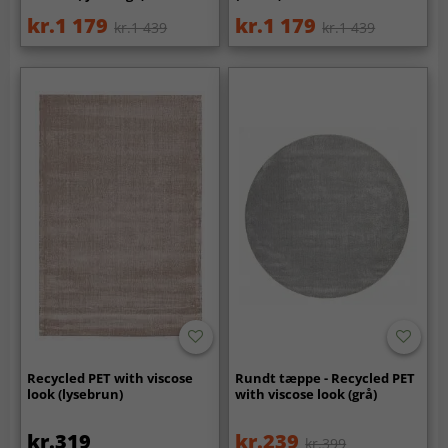
kr.1 179
kr.1 179
kr.1 439
kr.1 439
Recycled PET with viscose
Rundt tæppe - Recycled PET
look (lysebrun)
with viscose look (grå)
kr.319
kr.239
kr.399