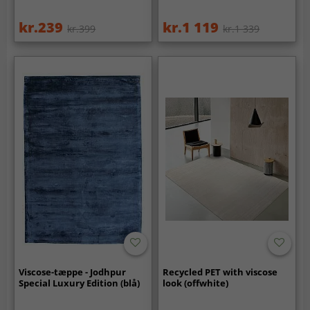
kr.239
kr.1 119
kr.399
kr.1 339
Viscose-tæppe - Jodhpur
Recycled PET with viscose
Special Luxury Edition (blå)
look (offwhite)