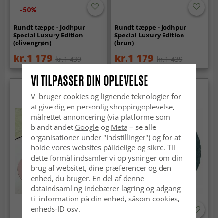
-50%
Rundt tæppe - Jodhpur
Rundt tæppe - Jodhpur
Special Luxury Edition
Special Luxury Edition
(olivengrøn)
(brun)
kr.1 179
kr.1 179
kr.1 439
kr.1 439
VI TILPASSER DIN OPLEVELSE
Vi bruger cookies og lignende teknologier for
at give dig en personlig shoppingoplevelse,
målrettet annoncering (via platforme som
blandt andet
Google
og
Meta
– se alle
organisationer under "Indstillinger") og for at
holde vores websites pålidelige og sikre. Til
dette formål indsamler vi oplysninger om din
brug af websitet, dine præferencer og den
enhed, du bruger. En del af denne
dataindsamling indebærer lagring og adgang
til information på din enhed, såsom cookies,
enheds-ID osv.