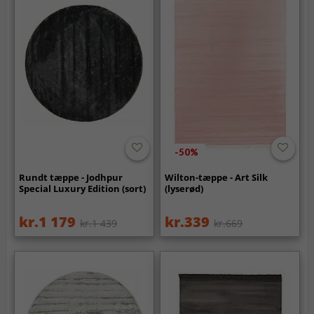
-50%
Rundt tæppe - Jodhpur
Wilton-tæppe - Art Silk
Special Luxury Edition (sort)
(lyserød)
kr.1 179
kr.339
kr.1 439
kr.669