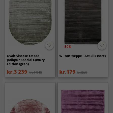
-50%
Ovalt viscose-tæppe -
Wilton-tæppe - Art Silk (sort)
Jodhpur Special Luxury
Edition (grøn)
kr.3 239
kr.179
kr.4 049
kr.359