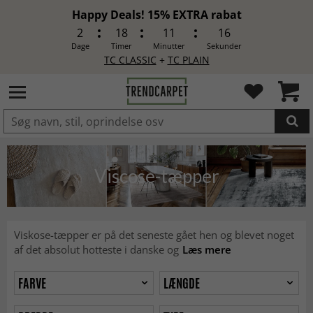
Happy Deals! 15% EXTRA rabat
2
18
11
14
Dage
Timer
Minutter
Sekunder
TC CLASSIC
+
TC PLAIN
LAGT I INDKØBSKURVEN.
Viscose-tæpper
Viskose-tæpper er på det seneste gået hen og blevet noget
af det absolut hotteste i danske og
Læs mere
FARVE
LÆNGDE