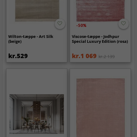
-50%
Wilton-tæppe - Art Silk
Viscose-tæppe - Jodhpur
(beige)
Special Luxury Edition (rosa)
kr.529
kr.1 069
kr.2 139