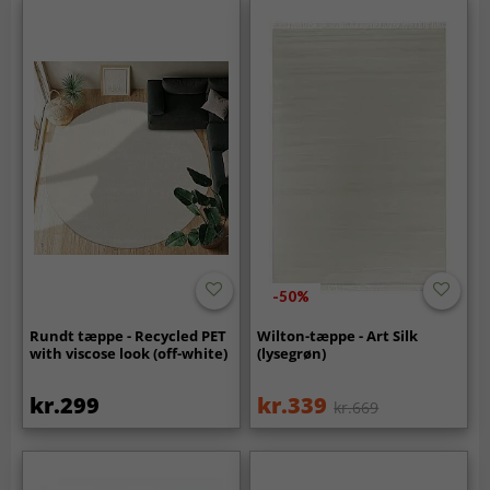
-50%
Rundt tæppe - Recycled PET
Wilton-tæppe - Art Silk
with viscose look (off-white)
(lysegrøn)
kr.299
kr.339
kr.669