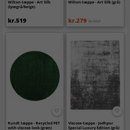
Wilton-tæppe - Art Silk
Wilton-tæppe - Art Silk (grå)
(lysegrå/beige)
kr.519
kr.279
kr.559
Rundt tæppe - Recycled PET
Viscose-tæppe - Jodhpur
with viscose look (grøn)
Special Luxury Edition (grå)