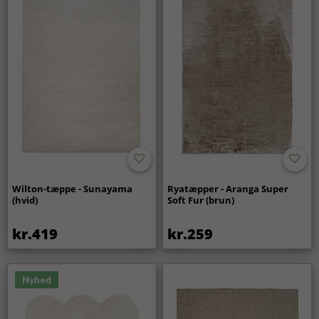
Wilton-tæppe - Sunayama
Ryatæpper - Aranga Super
(hvid)
Soft Fur (brun)
kr.419
kr.259
Nyhed