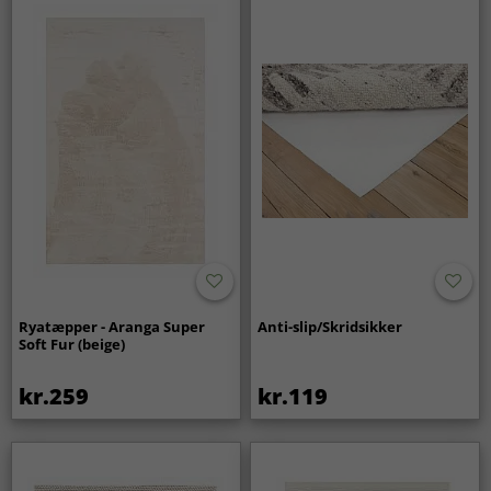
Ryatæpper - Aranga Super
Anti-slip/Skridsikker
Soft Fur (beige)
kr.259
kr.119