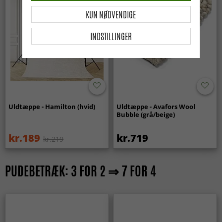
KUN NØDVENDIGE
INDSTILLINGER
Uldtæppe - Hamilton (hvid)
Uldtæppe - Avafors Wool
Bubble (grå/beige)
kr.189
kr.719
kr.219
PUDEBETRÆK: 3 FOR 2 ⇒ 7 FOR 4