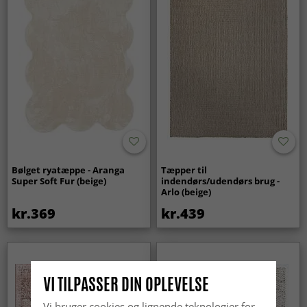
Bølget ryatæppe - Aranga
Tæpper til
Super Soft Fur (beige)
indendørs/udendørs brug -
Arlo (beige)
kr.369
kr.439
VI TILPASSER DIN OPLEVELSE
Vi bruger cookies og lignende teknologier for