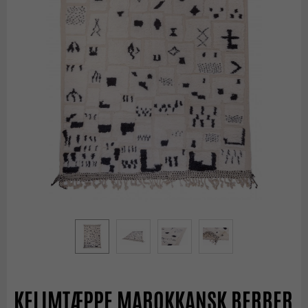
KELIMTÆPPE MAROKKANSK BERBER