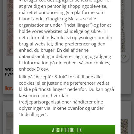
at give dig en personlig shoppingoplevelse,
målrettet annoncering (via platforme som
blandt andet
Google
og
Meta
– se alle
organisationer under "Indstillinger") og for at
holde vores websites pålidelige og sikre. Til
dette formål indsamler vi oplysninger om din
brug af websitet, dine præferencer og den
enhed, du bruger. En del af denne
dataindsamling indebærer lagring og adgang
til information på din enhed, såsom cookies,
enheds-ID osv.
Wilton-tæppe - Gombalia
Uldtæppe - Avafors Wool
(lyserød)
Bubble (natural)
Klik på "Acceptér & luk" for at tillade alle
cookies, eller juster dine præferencer ved at
kr.329
kr.719
kr.439
klikke på "Indstillinger" nedenfor. Du kan også
læse mere om, hvordan
tredjepartsorganisationer håndterer dine
oplysninger via linkene ovenfor og under
Nyhed
"Indstillinger".
ACCEPTER OG LUK