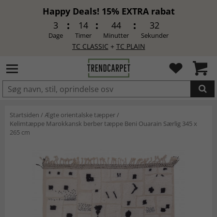
Happy Deals! 15% EXTRA rabat
3
14
44
32
Dage
Timer
Minutter
Sekunder
TC CLASSIC
+
TC PLAIN
LAGT I INDKØBSKURVEN.
Startsiden
/
Ægte orientalske tæpper
/
Kelimtæppe Marokkansk berber tæppe Beni Ouarain Særlig 345 x
265 cm