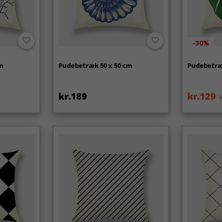
-30%
cm
Pudebetræk 50 x 50 cm
Pudebetræ
kr.189
kr.129