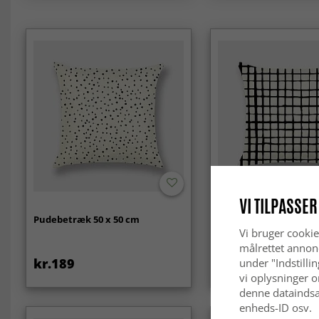
VI TILPASSER
Pudebetræk 50 x 50 cm
Pudebetræk 50 x 50 
Vi bruger cookie
målrettet annon
kr.189
kr.189
under "Indstilli
vi oplysninger o
denne dataindsa
enheds-ID osv.