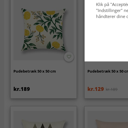
Klik på "Acceptér
"Indstillinger"
håndterer dine o
-30%
Pudebetræk 50 x 50 cm
Pudebetræk 50 x 50 
kr.189
kr.129
kr.189