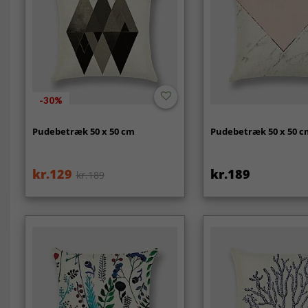
-30%
Pudebetræk 50 x 50 cm
Pudebetræk 50 x 50 
kr.129
kr.189
kr.189