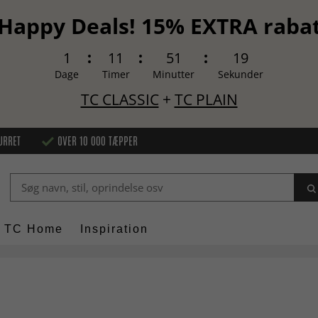
Happy Deals! 15% EXTRA raba
1
11
51
18
Dage
Timer
Minutter
Sekunder
TC CLASSIC
+
TC PLAIN
URRET
OVER 10 000 TÆPPER
TC Home
Inspiration