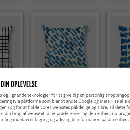
-30%
 DIN OPLEVELSE
cm
Pudebetræk 50 x 50 cm
Pudebetræ
s og lignende teknologier for at give dig en personlig shoppingop
cering (via platforme som blandt andet
Google
og
Meta
– se alle 
kr.189
kr.129
nger") og for at holde vores websites pålidelige og sikre. Til dette
m din brug af websitet, dine præferencer og den enhed, du bruger
mling indebærer lagring og adgang til information på din enhed,