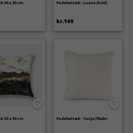
k 50 x 50 cm
Pudebetræk - Luana (hvid)
kr.149
k 50 x 50 cm
Pudebetræk - Vanja (fløde)