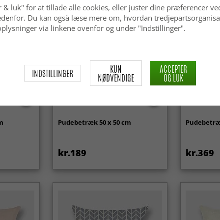
 & luk" for at tillade alle cookies, eller juster dine præferencer ve
 nedenfor. Du kan også læse mere om, hvordan tredjepartsorganisa
plysninger via linkene ovenfor og under "Indstillinger".
KUN
ACCEPTER
INDSTILLINGER
NØDVENDIGE
OG LUK
cm
Pudebetræk 50 x 50 cm
Pudebetræk
kr.189
kr.369