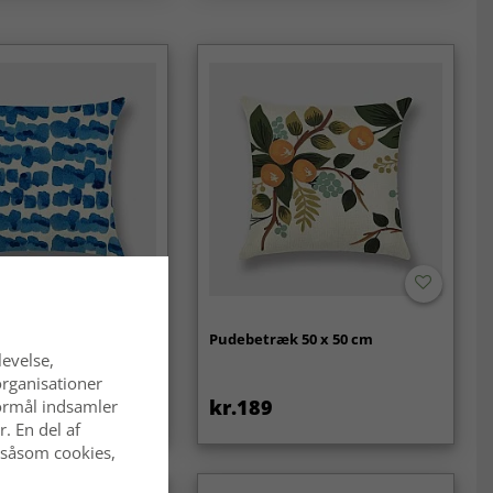
k 50 x 50 cm
Pudebetræk 50 x 50 cm
levelse,
organisationer
kr.189
 formål indsamler
kr.189
. En del af
 såsom cookies,