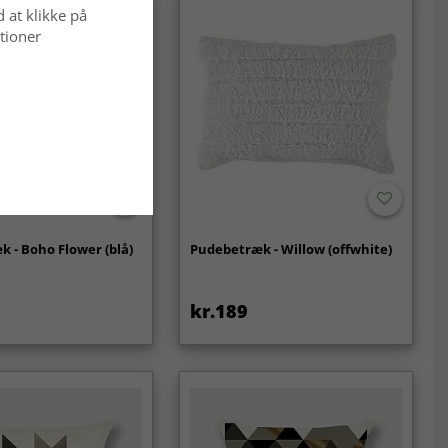
d at klikke på
tioner
 - Boho Flower (blå)
Pudebetræk - Willow (offwhite)
kr.189