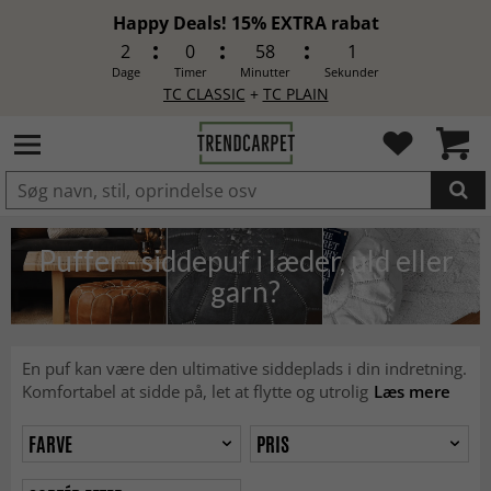
Happy Deals! 15% EXTRA rabat
2
0
57
60
Dage
Timer
Minutter
Sekunder
TC CLASSIC
+
TC PLAIN
LAGT I INDKØBSKURVEN.
Puffer - siddepuf i læder, uld eller
garn?
En puf kan være den ultimative siddeplads i din indretning.
Komfortabel at sidde på, let at flytte og utrolig
Læs mere
FARVE
PRIS