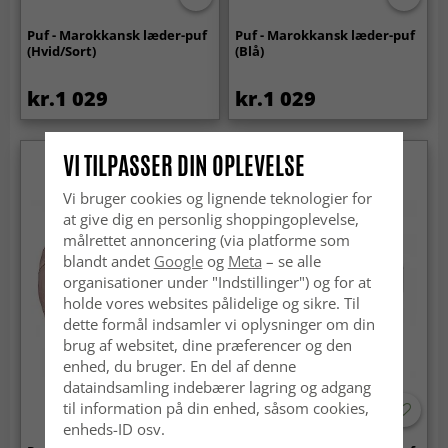
Puf - Marokkansk læder-puf
Puf - Marokkansk læder-puf
(Hvid/Sort)
(Blå)
kr.1 029
kr.1 029
VI TILPASSER DIN OPLEVELSE
Vi bruger cookies og lignende teknologier for
at give dig en personlig shoppingoplevelse,
målrettet annoncering (via platforme som
blandt andet
Google
og
Meta
– se alle
organisationer under "Indstillinger") og for at
holde vores websites pålidelige og sikre. Til
dette formål indsamler vi oplysninger om din
brug af websitet, dine præferencer og den
enhed, du bruger. En del af denne
dataindsamling indebærer lagring og adgang
til information på din enhed, såsom cookies,
enheds-ID osv.