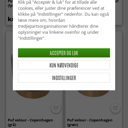
Puf - Marokkansk læder-puf
Puf - Marokkansk læder-puf
Klik på "Acceptér & luk" for at tillade alle
(lyserød beige)
(Hvid/Hvid)
cookies, eller juster dine præferencer ved at
klikke på "Indstillinger" nedenfor. Du kan også
kr.1 029
kr.1 029
læse mere om, hvordan
tredjepartsorganisationer håndterer dine
oplysninger via linkene ovenfor og under
"Indstillinger".
ACCEPTER OG LUK
KUN NØDVENDIGE
INDSTILLINGER
Puf velour - Copenhagen
Puf velour - Copenhagen
(grå)
(grøn)