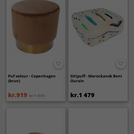
Puf velour - Copenhagen
Sittpuff - Marockansk Beni
(brun)
Ourain
kr.919
kr.1 479
kr.1 839