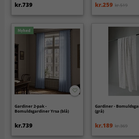
kr.739
kr.259
kr.519
Nyhed
Gardiner 2-pak -
Gardiner - Bomuldsga
Bomuldsgardiner Yrsa (blå)
(grå)
kr.739
kr.189
kr.369