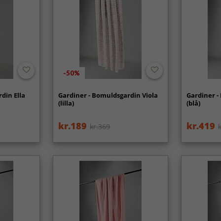
-50%
din Ella
Gardiner - Bomuldsgardin Viola
Gardiner -
(lilla)
(blå)
kr.189
kr.419
kr.369