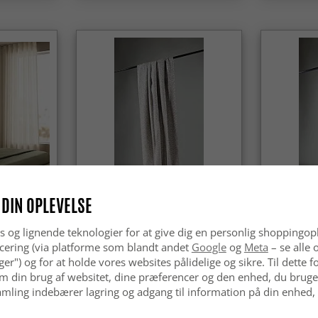
-50%
-30%
 DIN OPLEVELSE
Gardiner - Bomuldsgardin Lilja
Gardiner -
na (fløde)
(blå)
(blå)
s og lignende teknologier for at give dig en personlig shoppingop
cering (via platforme som blandt andet
Google
og
Meta
– se alle 
nger") og for at holde vores websites pålidelige og sikre. Til dette
kr.189
kr.259
kr.369
m din brug af websitet, dine præferencer og den enhed, du bruger
mling indebærer lagring og adgang til information på din enhed,