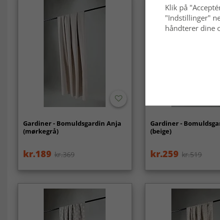
Klik på "Acceptér
"Indstillinger"
håndterer dine o
Gardiner - Bomuldsgardin Anja
Gardiner - Bomuldsga
(mørkegrå)
(beige)
kr.189
kr.259
kr.369
kr.519