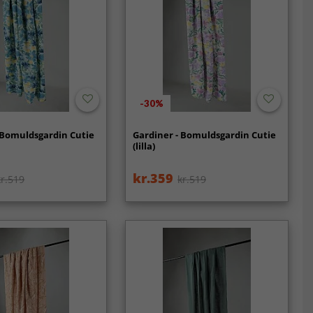
-30%
 Bomuldsgardin Cutie
Gardiner - Bomuldsgardin Cutie
(lilla)
kr.359
kr.519
kr.519