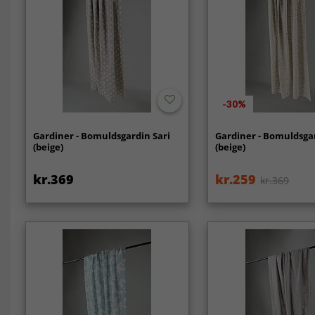
-30%
Gardiner - Bomuldsgardin Sari
Gardiner - Bomuldsgar
(beige)
(beige)
kr.369
kr.259
kr.369