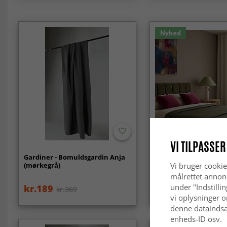
Nyhed
VI TILPASSER
Gardiner - Bomuldsgardin Anja
Gardiner 2-pak -
(mørkegrå)
Bomuldsgardiner Sele
Vi bruger cookie
målrettet annon
under "Indstilli
kr.189
kr.369
kr.369
vi oplysninger o
denne dataindsa
enheds-ID osv.