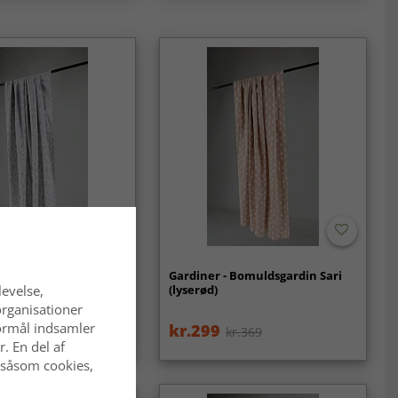
 Bomuldsgardin Helmi
Gardiner - Bomuldsgardin Sari
(lyserød)
levelse,
organisationer
 formål indsamler
kr.299
kr.369
kr.369
. En del af
 såsom cookies,