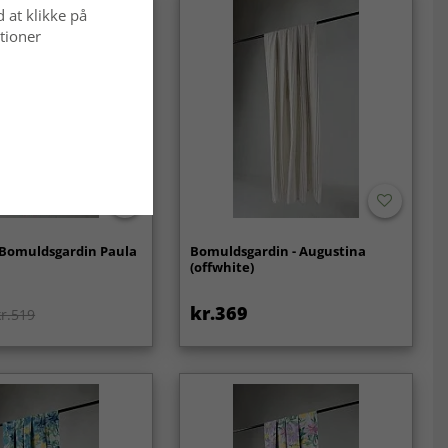
d at klikke på
tioner
 Bomuldsgardin Paula
Bomuldsgardin - Augustina
(offwhite)
kr.369
kr.519