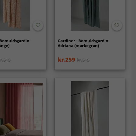
 Bomuldsgardin -
Gardiner - Bomuldsgardin
ange)
Adriana (mørkegrøn)
kr.259
kr.519
kr.519