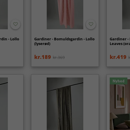
din - Lollo
Gardiner - Bomuldsgardin - Lollo
Gardiner -
(lyserød)
Leaves (or
kr.189
kr.419
kr.369
Nyhed