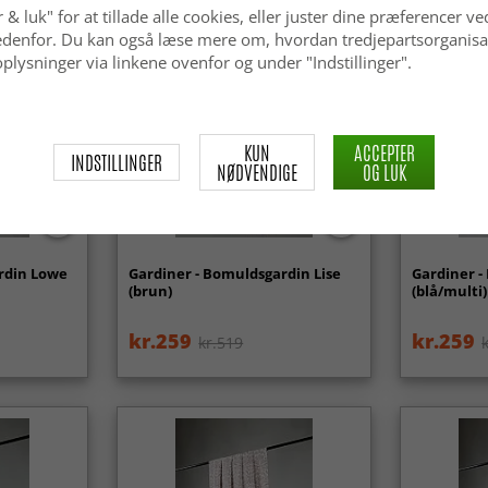
 & luk" for at tillade alle cookies, eller juster dine præferencer ve
 nedenfor. Du kan også læse mere om, hvordan tredjepartsorganisa
plysninger via linkene ovenfor og under "Indstillinger".
KUN
ACCEPTER
INDSTILLINGER
NØDVENDIGE
OG LUK
rdin Lowe
Gardiner - Bomuldsgardin Lise
Gardiner -
(brun)
(blå/multi)
kr.259
kr.259
kr.519