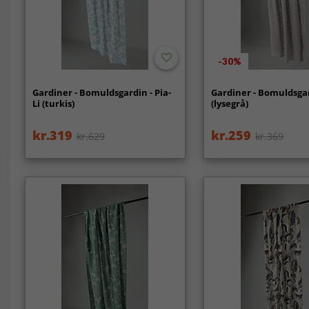
-30%
Gardiner - Bomuldsgardin - Pia-
Gardiner - Bomuldsgar
Li (turkis)
(lysegrå)
kr.319
kr.259
kr.629
kr.369