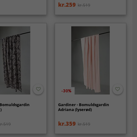
kr.259
kr.519
-30%
 Bomuldsgardin
Gardiner - Bomuldsgardin
)
Adriana (lyserød)
kr.359
kr.519
kr.519