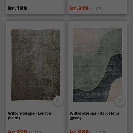
kr.189
kr.329
kr.439
Wilton-tæppe - Lynton
Wilton-tæppe - Barcelona
(brun)
(grøn)
kr.329
kr.989
kr.439
kr.1 399