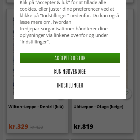
Klik på "Acceptér & luk" for at tillade alle
cookies, eller juster dine præferencer ved at
klikke på "Indstillinger" nedenfor. Du kan også
læse mere om, hvordan
tredjepartsorganisationer håndterer dine
oplysninger via linkene ovenfor og under
"Indstillinger".
ACCEPTER OG LUK
KUN NØDVENDIGE
INDSTILLINGER
Wilton-tæppe - Denizli (blå)
Uldtæppe - Otago (beige)
kr.329
kr.819
kr.439