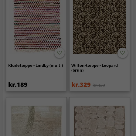
Kludetæppe - Lindby (multi)
Wilton-tæppe - Leopard
(brun)
kr.189
kr.329
kr.439