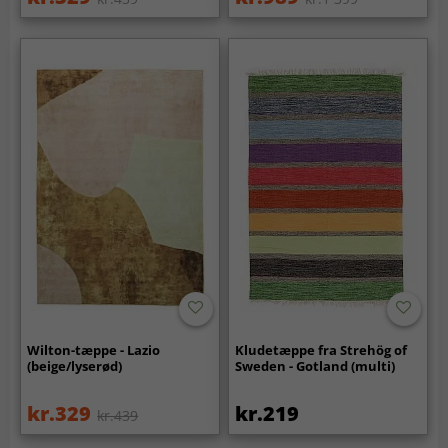
Wilton-tæppe - Lazio
Kludetæppe fra Strehög of
(beige/lyserød)
Sweden - Gotland (multi)
kr.329
kr.219
kr.439