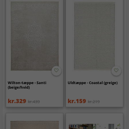
Wilton-tæppe - Santi
Uldtæppe - Coastal (greige)
(beige/hvid)
kr.329
kr.159
kr.439
kr.219