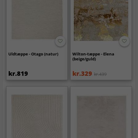
Uldtæppe - Otago (natur)
Wilton-tæppe - Elena
(beige/guld)
kr.819
kr.329
kr.439