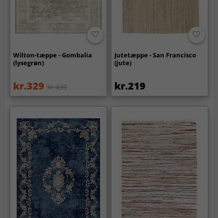
Wilton-tæppe - Gombalia
Jutetæppe - San Francisco
(lysegrøn)
(jute)
kr.329
kr.219
kr.439