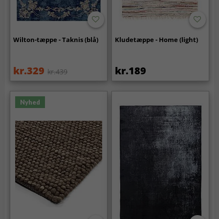
Wilton-tæppe - Taknis (blå)
Kludetæppe - Home (light)
kr.329
kr.189
kr.439
Nyhed