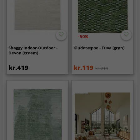
-50%
Shaggy Indoor-Outdoor -
Kludetæppe - Tuva (grøn)
Devon (cream)
kr.419
kr.119
kr.219