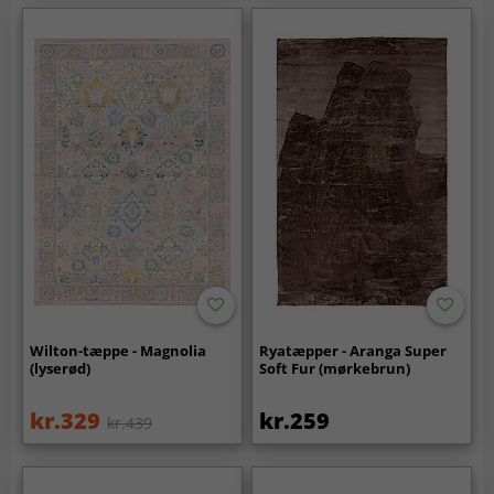
Wilton-tæppe - Magnolia
Ryatæpper - Aranga Super
(lyserød)
Soft Fur (mørkebrun)
kr.329
kr.259
kr.439