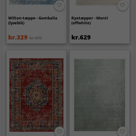
Wilton-tæppe - Gombalia
Ryatæpper - Monti
(lyseblå)
(offwhite)
kr.329
kr.629
kr.439