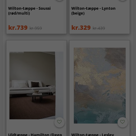
Wilton-tæppe - Soussi
Wilton-tæppe - Lynton
(rød/multi)
(beige)
kr.739
kr.329
kr.959
kr.439
Uldtæppe - Hamilton (Deep
Wilton-tæppe - Lesley