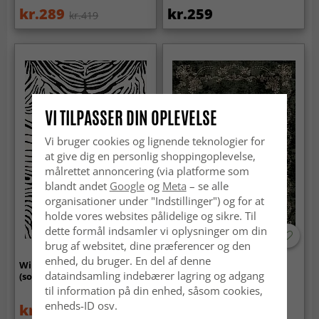
kr.289
kr.259
kr.419
VI TILPASSER DIN OPLEVELSE
Vi bruger cookies og lignende teknologier for
at give dig en personlig shoppingoplevelse,
målrettet annoncering (via platforme som
blandt andet
Google
og
Meta
– se alle
organisationer under "Indstillinger") og for at
holde vores websites pålidelige og sikre. Til
dette formål indsamler vi oplysninger om din
brug af websitet, dine præferencer og den
enhed, du bruger. En del af denne
Wilton-tæppe - Zebra
Wilton-tæppe - Taknis
dataindsamling indebærer lagring og adgang
(sort/hvid)
(mørkegrøn)
til information på din enhed, såsom cookies,
enheds-ID osv.
kr.329
kr.329
kr.439
kr.439