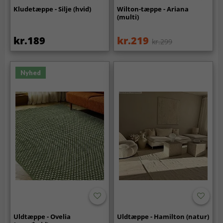
Kludetæppe - Silje (hvid)
Wilton-tæppe - Ariana
(multi)
kr.189
kr.219
kr.299
Nyhed
Uldtæppe - Ovelia
Uldtæppe - Hamilton (natur)