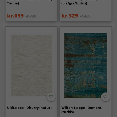
Taupe)
(blå/grå/turkis)
kr.659
kr.329
kr.739
kr.439
Uldtæppe - Dhurry (natur)
Wilton-tæppe - Domont
(turkis)