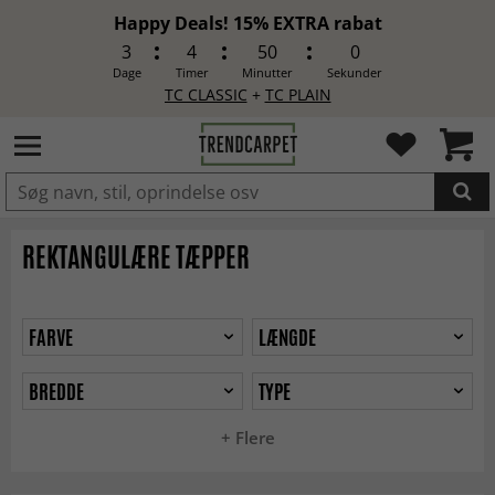
Happy Deals! 15% EXTRA rabat
3
4
49
57
Dage
Timer
Minutter
Sekunder
TC CLASSIC
+
TC PLAIN
LAGT I INDKØBSKURVEN.
REKTANGULÆRE TÆPPER
FARVE
LÆNGDE
BREDDE
TYPE
+ Flere