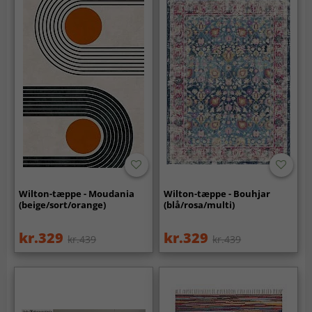
Wilton-tæppe - Moudania
Wilton-tæppe - Bouhjar
(beige/sort/orange)
(blå/rosa/multi)
kr.329
kr.329
kr.439
kr.439