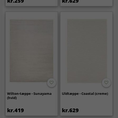
kr.259
kr.629
Wilton-tæppe - Sunayama
Uldtæppe - Coastal (creme)
(hvid)
kr.419
kr.629