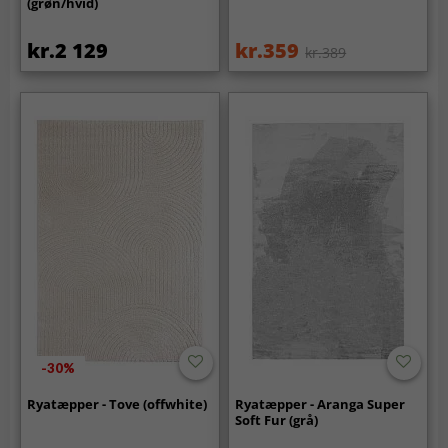
(grøn/hvid)
kr.2 129
kr.359
kr.389
-30%
Ryatæpper - Tove (offwhite)
Ryatæpper - Aranga Super
Soft Fur (grå)