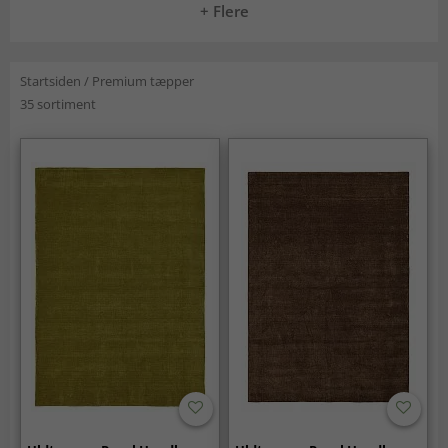
+ Flere
Startsiden
/
Premium tæpper
35 sortiment