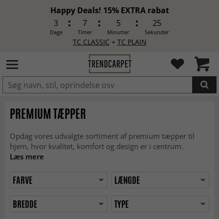
Happy Deals! 15% EXTRA rabat
3
7
5
23
Dage
Timer
Minutter
Sekunder
TC CLASSIC
+
TC PLAIN
LAGT I INDKØBSKURVEN.
PREMIUM TÆPPER
Opdag vores udvalgte sortiment af premium tæpper til
hjem, hvor kvalitet, komfort og design er i centrum.
Læs mere
FARVE
LÆNGDE
BREDDE
TYPE