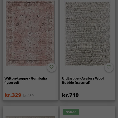
Wilton-tæppe - Gombalia
Uldtæppe - Avafors Wool
(lyserød)
Bubble (natural)
kr.329
kr.719
kr.439
Nyhed