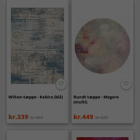
Wilton-tæppe - Kebira (blå)
Rundt tæppe - Mogoro
(multi)
kr.339
kr.449
kr.449
kr.629