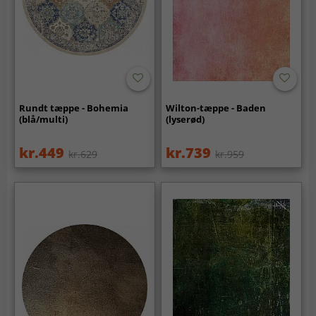
Rundt tæppe - Bohemia
Wilton-tæppe - Baden
(blå/multi)
(lyserød)
kr.449
kr.739
kr.629
kr.959