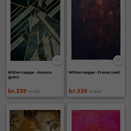
Wilton-tæppe - Amasra
Wilton-tæppe - Frome (rød)
(grøn)
kr.339
kr.339
kr.449
kr.449