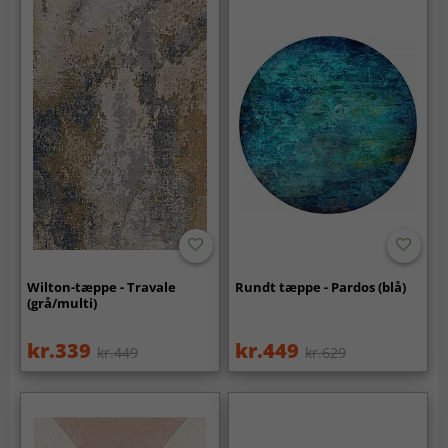
Wilton-tæppe - Travale
Rundt tæppe - Pardos (blå)
(grå/multi)
kr.339
kr.449
kr.449
kr.629