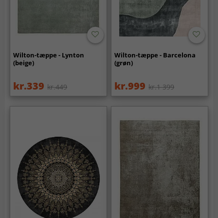
Wilton-tæppe - Lynton
Wilton-tæppe - Barcelona
(beige)
(grøn)
kr.339
kr.999
kr.449
kr.1 399