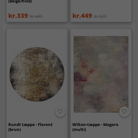
(beige/hvid)
kr.339
kr.449
kr.449
kr.629
Rundt tæppe - Florent
Wilton-tæppe - Mogoro
(brun)
(multi)