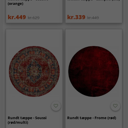
(orange)
kr.449
kr.339
kr.629
kr.449
Rundt tæppe - Soussi
Rundt tæppe - Frome (rød)
(rød/multi)