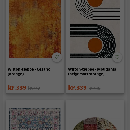
Wilton-tæppe - Cesano
Wilton-tæppe - Moudania
(orange)
(beige/sort/orange)
kr.339
kr.339
kr.449
kr.449