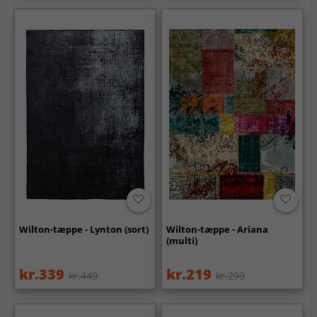
Wilton-tæppe - Lynton (sort)
Wilton-tæppe - Ariana
(multi)
kr.339
kr.219
kr.449
kr.299