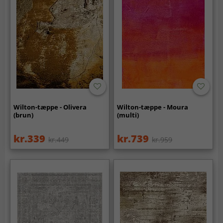
Wilton-tæppe - Olivera
Wilton-tæppe - Moura
(brun)
(multi)
kr.339
kr.739
kr.449
kr.959