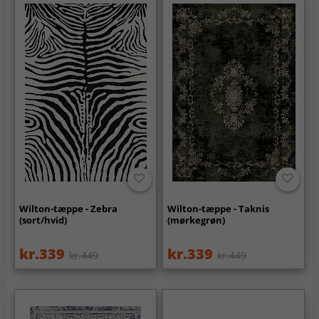
Wilton-tæppe - Zebra
Wilton-tæppe - Taknis
(sort/hvid)
(mørkegrøn)
kr.339
kr.339
kr.449
kr.449