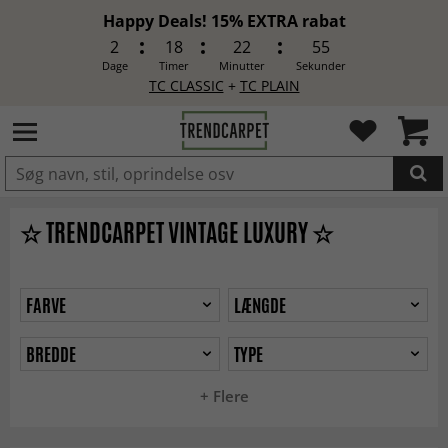
Happy Deals! 15% EXTRA rabat
2
18
22
53
Dage
Timer
Minutter
Sekunder
TC CLASSIC
+
TC PLAIN
LAGT I INDKØBSKURVEN.
☆ TRENDCARPET VINTAGE LUXURY ☆
FARVE
LÆNGDE
BREDDE
TYPE
+ Flere