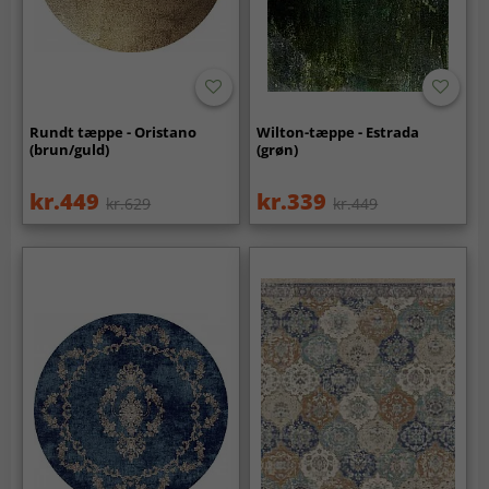
Rundt tæppe - Oristano
Wilton-tæppe - Estrada
(brun/guld)
(grøn)
kr.449
kr.339
kr.629
kr.449