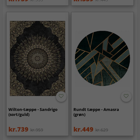
Wilton-tæppe - Sandrigo
Rundt tæppe - Amasra
(sort/guld)
(grøn)
kr.739
kr.449
kr.959
kr.629