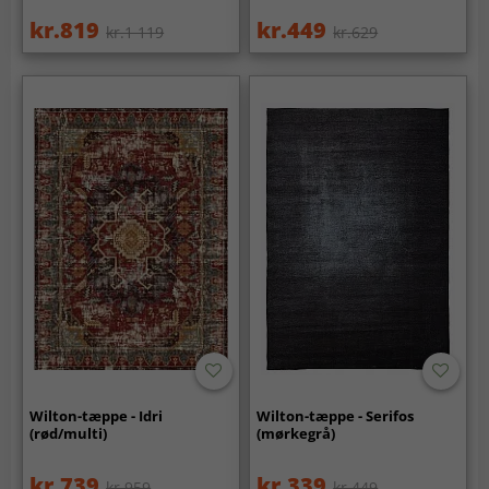
kr.819
kr.449
kr.1 119
kr.629
Wilton-tæppe - Idri
Wilton-tæppe - Serifos
(rød/multi)
(mørkegrå)
kr.739
kr.339
kr.959
kr.449