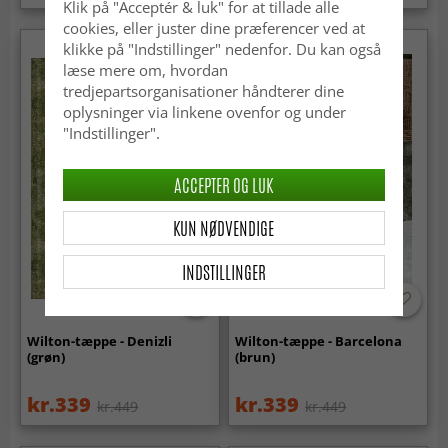
Klik på "Acceptér & luk" for at tillade alle
cookies, eller juster dine præferencer ved at
klikke på "Indstillinger" nedenfor. Du kan også
læse mere om, hvordan
tredjepartsorganisationer håndterer dine
oplysninger via linkene ovenfor og under
"Indstillinger".
ACCEPTER OG LUK
KUN NØDVENDIGE
INDSTILLINGER
Wilton-tæppe - Denizli
Wilton-tæppe - Barcelona
(grøn)
(brun)
kr.339
kr.339
kr.449
kr.449