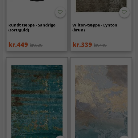
Rundt tæppe - Sandrigo
Wilton-tæppe - Lynton
(sort/guld)
(brun)
kr.449
kr.339
kr.629
kr.449