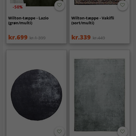
-50%
Wilton-tæppe - Lazio
Wilton-tæppe - Vakifli
(grøn/multi)
(sort/multi)
kr.699
kr.339
kr.1 399
kr.449