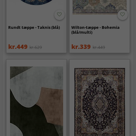
Rundt tæppe - Taknis (blå)
Wilton-tæppe - Bohemia
(blå/multi)
kr.449
kr.339
kr.629
kr.449