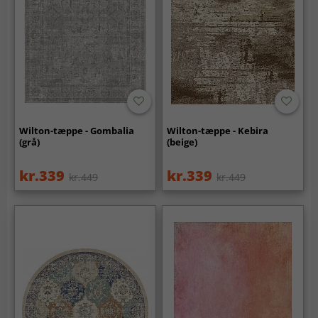
Wilton-tæppe - Gombalia
Wilton-tæppe - Kebira
(grå)
(beige)
kr.339
kr.339
kr.449
kr.449