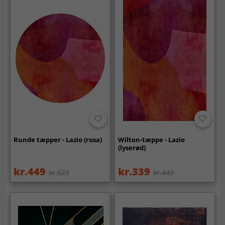
Runde tæpper - Lazio (rosa)
Wilton-tæppe - Lazio
(lyserød)
kr.449
kr.339
kr.629
kr.449