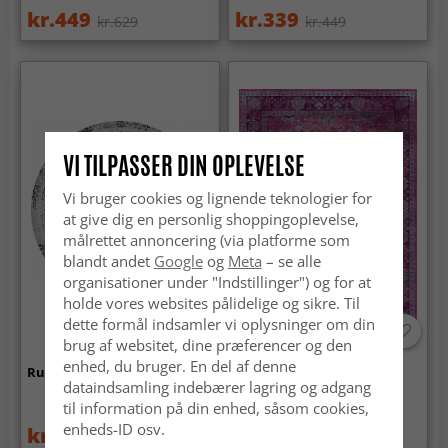
kr.449
kr.339
kr.629
kr.449
VI TILPASSER DIN OPLEVELSE
Vi bruger cookies og lignende teknologier for
at give dig en personlig shoppingoplevelse,
målrettet annoncering (via platforme som
blandt andet
Google
og
Meta
– se alle
organisationer under "Indstillinger") og for at
holde vores websites pålidelige og sikre. Til
dette formål indsamler vi oplysninger om din
brug af websitet, dine præferencer og den
enhed, du bruger. En del af denne
Rundt tæppe - Denizli (blå)
Wilton-tæppe - Gombalia
dataindsamling indebærer lagring og adgang
(lilla)
til information på din enhed, såsom cookies,
enheds-ID osv.
kr.449
kr.339
kr.629
kr.449