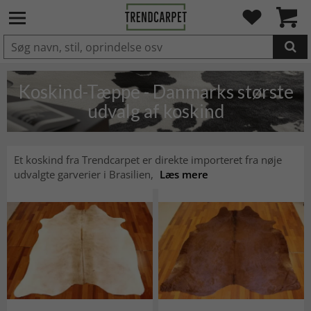
LAGT I INDKØBSKURVEN.
Koskind-Tæppe - Danmarks største
udvalg af koskind
Et koskind fra Trendcarpet er direkte importeret fra nøje
udvalgte garverier i Brasilien,
Læs mere