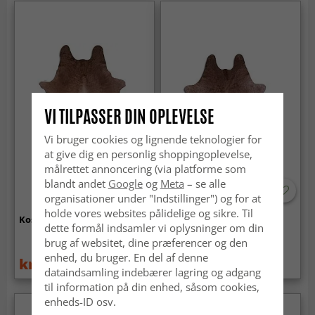
VI TILPASSER DIN OPLEVELSE
Vi bruger cookies og lignende teknologier for
at give dig en personlig shoppingoplevelse,
målrettet annoncering (via platforme som
blandt andet
Google
og
Meta
– se alle
organisationer under "Indstillinger") og for at
holde vores websites pålidelige og sikre. Til
Koskind - Brun 264
Koskind - Brun 276
dette formål indsamler vi oplysninger om din
brug af websitet, dine præferencer og den
enhed, du bruger. En del af denne
kr.1 619
kr.1 619
kr.1 869
kr.1 869
dataindsamling indebærer lagring og adgang
til information på din enhed, såsom cookies,
enheds-ID osv.