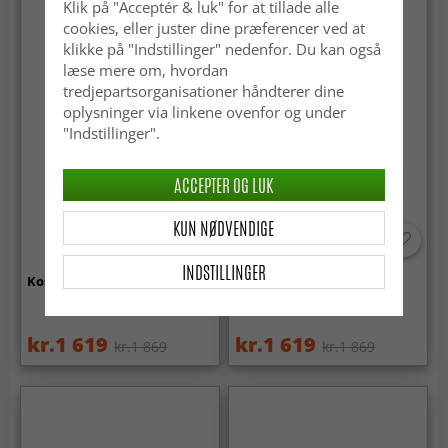
Klik på "Acceptér & luk" for at tillade alle
cookies, eller juster dine præferencer ved at
klikke på "Indstillinger" nedenfor. Du kan også
læse mere om, hvordan
tredjepartsorganisationer håndterer dine
oplysninger via linkene ovenfor og under
"Indstillinger".
ACCEPTER OG LUK
KUN NØDVENDIGE
INDSTILLINGER
Koskind - Brun 280
Koskind - Brun 281
kr.1 619
kr.1 619
kr.1 869
kr.1 869