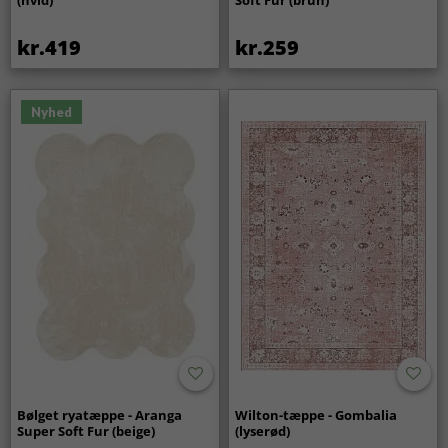
(hvid)
Soft Fur (brun)
kr.419
kr.259
Nyhed
Bølget ryatæppe - Aranga
Wilton-tæppe - Gombalia
Super Soft Fur (beige)
(lyserød)