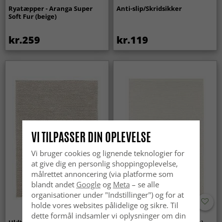
Ryatæpper - Aranga Super
Anti-slip/Skridsikker
Soft Fur (beige)
kr.259
kr.119
VI TILPASSER DIN OPLEVELSE
Vi bruger cookies og lignende teknologier for
at give dig en personlig shoppingoplevelse,
målrettet annoncering (via platforme som
blandt andet
Google
og
Meta
– se alle
organisationer under "Indstillinger") og for at
holde vores websites pålidelige og sikre. Til
dette formål indsamler vi oplysninger om din