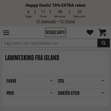
Happy Deals! 15% EXTRA rabat
6
11
38
32
Dage
Timer
Minutter
Sekunder
TC Naturals
+
TC Trend
LAGT I INDKØBSKURVEN.
LAMMESKIND FRA ISLAND
-
FARVE
STIL
PRIS
SORTÉR EFTER