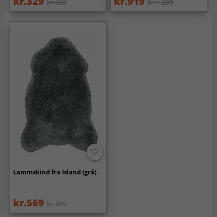
kr.329
kr.919
kr.669
kr.1 289
Lammskind fra Island (grå)
kr.569
kr.819