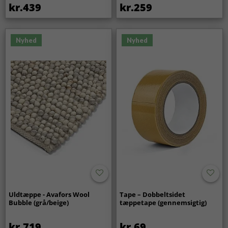
kr.439
kr.259
Nyhed
Nyhed
Uldtæppe - Avafors Wool
Tape – Dobbeltsidet
Bubble (grå/beige)
tæppetape (gennemsigtig)
kr.719
kr.69