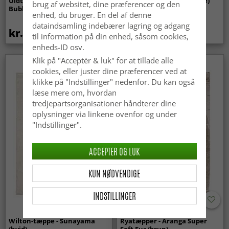
Uldtæppe - Avafors Wool
Uldtæppe - Coastal (creme)
brug af websitet, dine præferencer og den
Bubble (beige)
enhed, du bruger. En del af denne
dataindsamling indebærer lagring og adgang
kr.629
kr.629
til information på din enhed, såsom cookies,
enheds-ID osv.
Klik på "Acceptér & luk" for at tillade alle
cookies, eller juster dine præferencer ved at
klikke på "Indstillinger" nedenfor. Du kan også
læse mere om, hvordan
tredjepartsorganisationer håndterer dine
oplysninger via linkene ovenfor og under
"Indstillinger".
ACCEPTER OG LUK
KUN NØDVENDIGE
INDSTILLINGER
Wilton-tæppe - Sunayama
Ryatæpper - Aranga Super