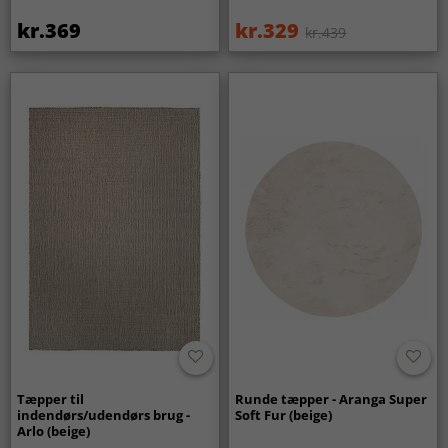
kr.369
kr.329
kr.439
Tæpper til
Runde tæpper - Aranga Super
indendørs/udendørs brug -
Soft Fur (beige)
Arlo (beige)