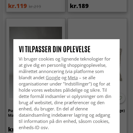
kr.119
kr.189
kr.219
VI TILPASSER DIN OPLEVELSE
Vi bruger cookies og lignende teknologier for
at give dig en personlig shoppingoplevelse,
målrettet annoncering (via platforme som
blandt andet
Google
og
Meta
– se alle
organisationer under "Indstillinger") og for at
holde vores websites pålidelige og sikre. Til
dette formål indsamler vi oplysninger om din
brug af websitet, dine præferencer og den
enhed, du bruger. En del af denne
Pudebetræk - Puder af fløjl
Pudebetræk - Andrea (beige)
dataindsamling indebærer lagring og adgang
Marlyn (mørk beige)
til information på din enhed, såsom cookies,
enheds-ID osv.
kr.189
kr.189