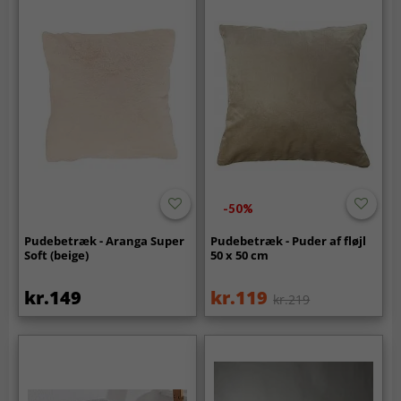
-50%
Pudebetræk - Aranga Super
Pudebetræk - Puder af fløjl
Soft (beige)
50 x 50 cm
kr.149
kr.119
kr.219