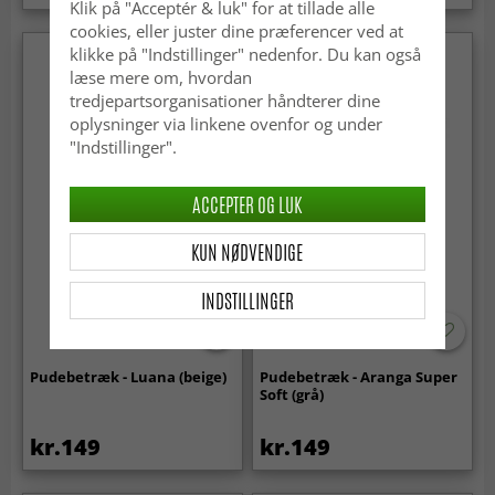
Klik på "Acceptér & luk" for at tillade alle
cookies, eller juster dine præferencer ved at
klikke på "Indstillinger" nedenfor. Du kan også
læse mere om, hvordan
tredjepartsorganisationer håndterer dine
oplysninger via linkene ovenfor og under
"Indstillinger".
ACCEPTER OG LUK
KUN NØDVENDIGE
INDSTILLINGER
Pudebetræk - Luana (beige)
Pudebetræk - Aranga Super
Soft (grå)
kr.149
kr.149