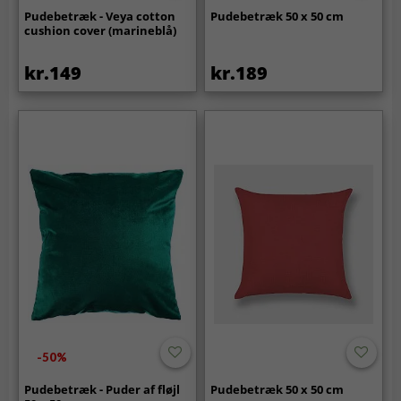
Pudebetræk - Veya cotton
Pudebetræk 50 x 50 cm
cushion cover (marineblå)
kr.149
kr.189
-50%
Pudebetræk - Puder af fløjl
Pudebetræk 50 x 50 cm