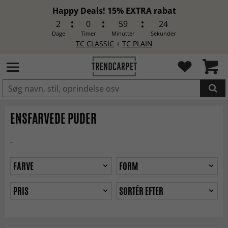
Happy Deals! 15% EXTRA rabat
2
0
59
22
Dage
Timer
Minutter
Sekunder
TC CLASSIC
+
TC PLAIN
LAGT I INDKØBSKURVEN.
ENSFARVEDE PUDER
-
FARVE
FORM
PRIS
SORTÉR EFTER