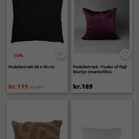
-50%
Pudebetræk 50 x 50 cm
Pudebetræk - Puder af fløjl
Marlyn (mørkelilla)
kr.119
kr.189
kr.249