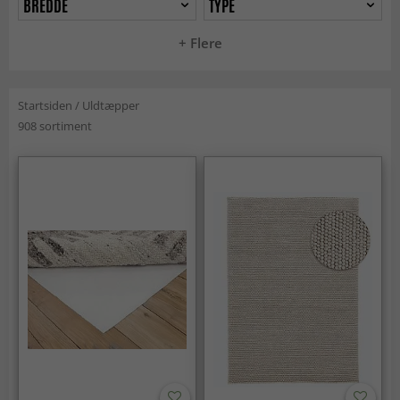
BREDDE
TYPE
+ Flere
Startsiden
/
Uldtæpper
908 sortiment