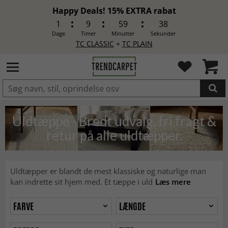
Happy Deals! 15% EXTRA rabat
1
9
59
36
Dage
Timer
Minutter
Sekunder
TC CLASSIC
+
TC PLAIN
LAGT I INDKØBSKURVEN.
Uldtæppe - Bredt udvalg, fri fragt &
retur på alle uldtæpper.
Uldtæpper er blandt de mest klassiske og naturlige man
kan indrette sit hjem med. Et tæppe i uld
Læs mere
FARVE
LÆNGDE