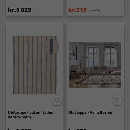
kr.1 029
kr.219
kr.419
Uldtæppe - Luton (faded
Uldtæppe - Avila Berber
denim/hvid)