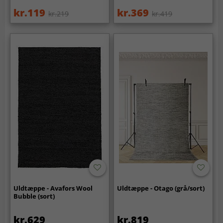
kr.119
kr.369
kr.219
kr.419
Uldtæppe - Avafors Wool
Uldtæppe - Otago (grå/sort)
Bubble (sort)
kr.629
kr.819