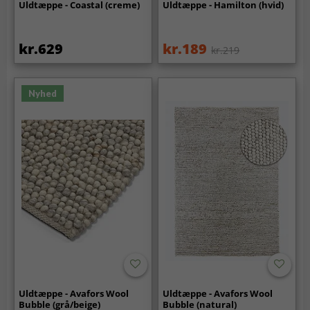
Uldtæppe - Coastal (creme)
Uldtæppe - Hamilton (hvid)
kr.629
kr.189
kr.219
Nyhed
Uldtæppe - Avafors Wool
Uldtæppe - Avafors Wool
Bubble (grå/beige)
Bubble (natural)