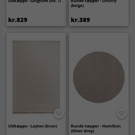
Uldtæppe - Gingham (no. 7)
Runde tæpper - Dhurry
(beige)
kr.829
kr.389
Uldtæppe - Layton (brun)
Runde tæpper - Hamilton
(Silver Grey)