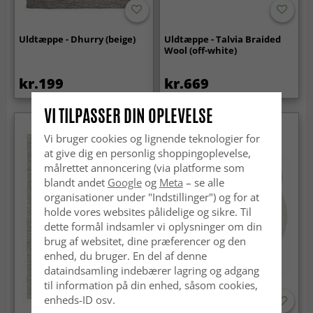
Uldtæppe - Dhurry (beige)
Uldtæppe - Talvia Braided
Wool (off-white)
kr.199
kr.669
VI TILPASSER DIN OPLEVELSE
Vi bruger cookies og lignende teknologier for
at give dig en personlig shoppingoplevelse,
målrettet annoncering (via platforme som
blandt andet
Google
og
Meta
– se alle
organisationer under "Indstillinger") og for at
holde vores websites pålidelige og sikre. Til
dette formål indsamler vi oplysninger om din
brug af websitet, dine præferencer og den
enhed, du bruger. En del af denne
dataindsamling indebærer lagring og adgang
til information på din enhed, såsom cookies,
enheds-ID osv.