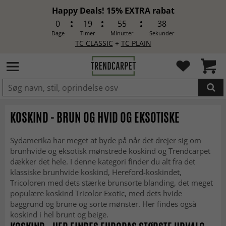
Happy Deals! 15% EXTRA rabat
0
19
55
36
Dage
Timer
Minutter
Sekunder
TC CLASSIC
+
TC PLAIN
LAGT I INDKØBSKURVEN.
KOSKIND - BRUN OG HVID OG EKSOTISKE
Sydamerika har meget at byde på når det drejer sig om
brunhvide og eksotisk mønstrede koskind og Trendcarpet
dækker det hele. I denne kategori finder du alt fra det
klassiske brunhvide koskind, Hereford-koskindet,
Tricoloren med dets stærke brunsorte blanding, det meget
populære koskind Tricolor Exotic, med dets hvide
baggrund og brune og sorte mønster. Her findes også
koskind i hel brunt og beige.