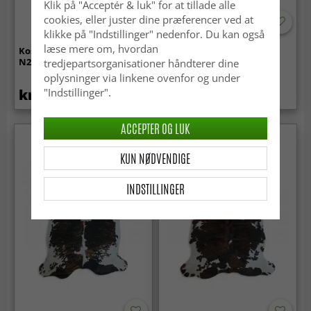
Klik på "Acceptér & luk" for at tillade alle
cookies, eller juster dine præferencer ved at
klikke på "Indstillinger" nedenfor. Du kan også
læse mere om, hvordan
Koskind - Tricolor Exotic
Koskind - Tricolor Exotic
N284
N297
tredjepartsorganisationer håndterer dine
oplysninger via linkene ovenfor og under
kr.2 219
kr.2 219
"Indstillinger".
ACCEPTER OG LUK
KUN NØDVENDIGE
INDSTILLINGER