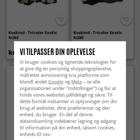
Koskind - Tricolor Exotic
Koskind - Tricolor Exotic
N263
N280
VI TILPASSER DIN OPLEVELSE
kr.2 219
kr.2 219
Vi bruger cookies og lignende teknologier for
at give dig en personlig shoppingoplevelse,
målrettet annoncering (via platforme som
blandt andet
Google
og
Meta
– se alle
organisationer under "Indstillinger") og for at
holde vores websites pålidelige og sikre. Til
dette formål indsamler vi oplysninger om din
brug af websitet, dine præferencer og den
enhed, du bruger. En del af denne
dataindsamling indebærer lagring og adgang
til information på din enhed, såsom cookies,
enheds-ID osv.