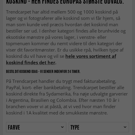
KOSKIND - HER FINDES EUROPAS STØRSTE UDVALG.
Trendcarpet har altid mellem 500 og 1000 koskind på
lager og vi fotograferer alle koskind som vi får hjem, så
man som kunde ved præcis hvordan det koskind man
bestiller ser ud. I denher kategori findes alle brunhvide og
eksotiske mønstre på vores lager, i venstre- eller
topmenuen kommer du nemt videre til den kategori der
viser dit favoritmønster. Er du usikke rpå, hvilken type af
koskind du vil have og vil se
hele vores sortiment af
koskind findes det her
.
BESTIL DIT KOSKIND IDAG - VI SENDER INDENFOR 24 TIMER.
På Trendcarpet handler du trygt med fakturabetaling,
PayPal, kort- eller bankbetaling. Trendcarpet bestiller alle
koskind direkte fra Sydamerika, fra nøje udvalgte garverier
i Argentina, Brasilien og Colombia. Efter næsten 10 år i
branchen vover vi at påstå, at vi ved hvor man finder
koskind i 1A kvalitet med de smukkeste mønstre.
FARVE
TYPE