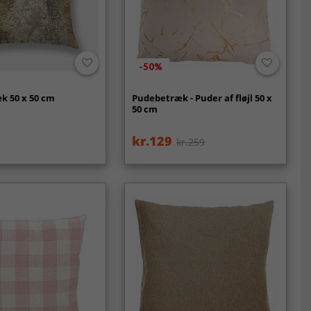
-50%
k 50 x 50 cm
Pudebetræk - Puder af fløjl 50 x
50 cm
kr.129
kr.259