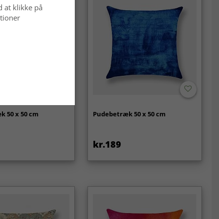
d at klikke på
tioner
k 50 x 50 cm
Pudebetræk 50 x 50 cm
kr.189