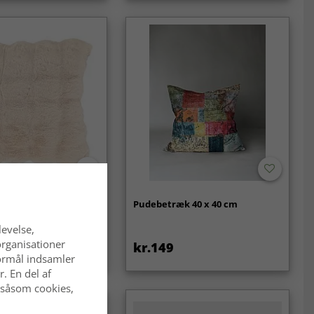
k - Aranga Bubble
Pudebetræk 40 x 40 cm
levelse,
organisationer
kr.149
 formål indsamler
. En del af
 såsom cookies,