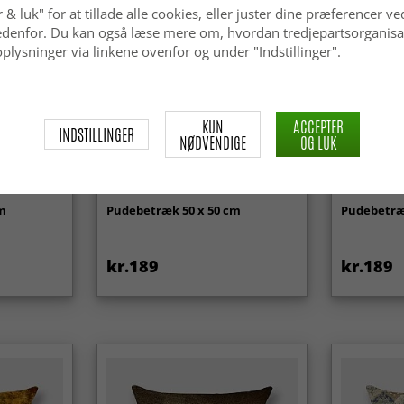
 & luk" for at tillade alle cookies, eller juster dine præferencer ve
 nedenfor. Du kan også læse mere om, hvordan tredjepartsorganisa
plysninger via linkene ovenfor og under "Indstillinger".
KUN
ACCEPTER
INDSTILLINGER
NØDVENDIGE
OG LUK
cm
Pudebetræk 50 x 50 cm
Pudebetræ
kr.189
kr.189