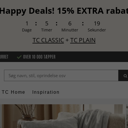
Happy Deals! 15% EXTRA raba
1
5
6
18
Dage
Timer
Minutter
Sekunder
TC CLASSIC
+
TC PLAIN
URRET
OVER 10 000 TÆPPER
TC Home
Inspiration