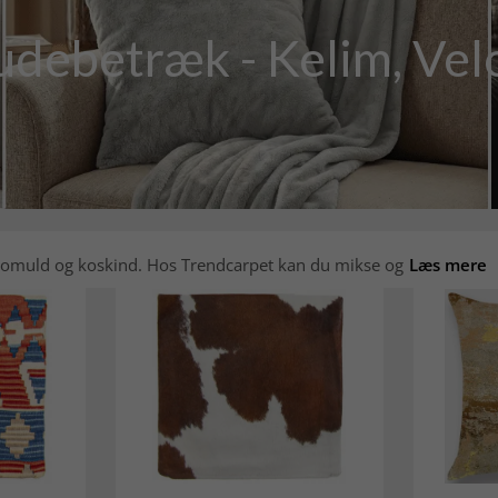
debetræk - Kelim, Velo
, bomuld og koskind. Hos Trendcarpet kan du mikse og
Læs mere