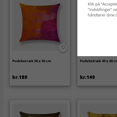
Klik på "Acceptér
"Indstillinger"
håndterer dine o
Pudebetræk 50 x 50 cm
Pudebetræk 40 x 40 
kr.189
kr.149