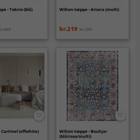
pe - Taknis (blå)
Wilton-tæppe - Ariana (multi)
kr.219
kr.449
kr.299
 Cartmel (offwhite)
Wilton-tæppe - Bouhjar
(blå/rosa/multi)