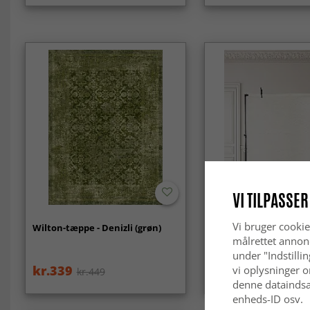
VI TILPASSER
Vi bruger cookie
Wilton-tæppe - Denizli (grøn)
Uldtæppe - Coastal (h
målrettet annon
under "Indstilli
kr.339
kr.219
vi oplysninger o
kr.449
denne dataindsa
enheds-ID osv.