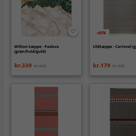
-60%
Wilton-tæppe - Padova
Uldtæppe - Cartmel (g
(grøn/hvid/guld)
kr.339
kr.179
kr.449
kr.449