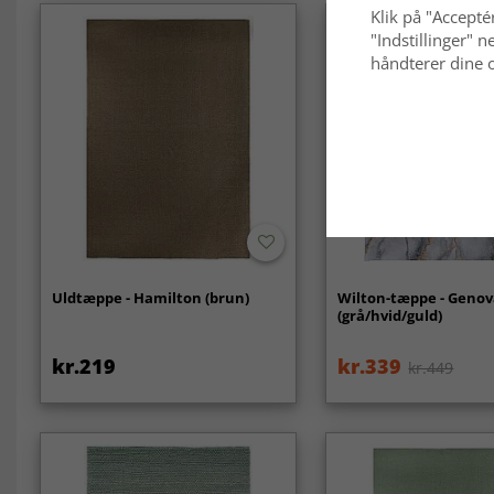
Klik på "Acceptér
"Indstillinger"
håndterer dine o
Uldtæppe - Hamilton (brun)
Wilton-tæppe - Geno
(grå/hvid/guld)
kr.219
kr.339
kr.449