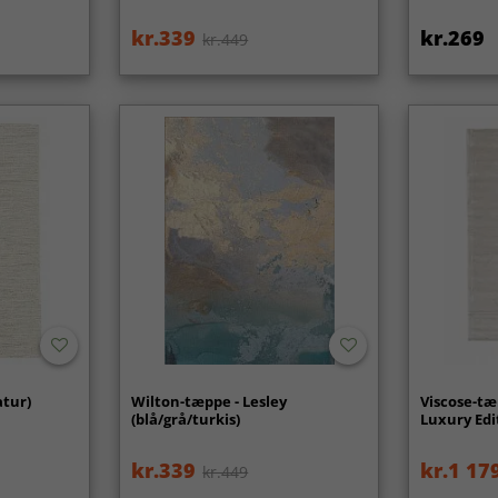
kr.339
kr.269
kr.449
atur)
Wilton-tæppe - Lesley
Viscose-tæ
(blå/grå/turkis)
Luxury Edi
kr.339
kr.1 17
kr.449