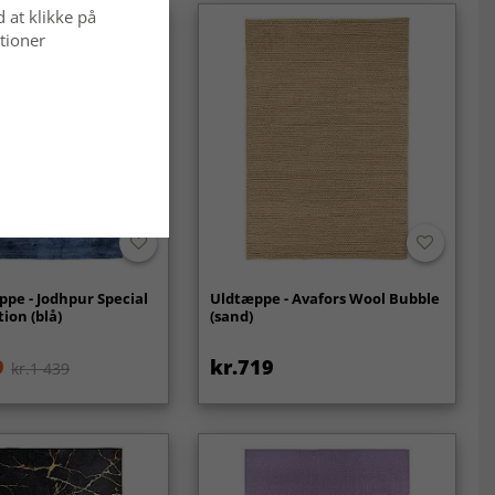
d at klikke på
tioner
ppe - Jodhpur Special
Uldtæppe - Avafors Wool Bubble
ion (blå)
(sand)
9
kr.719
kr.1 439