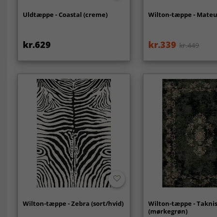
Uldtæppe - Coastal (creme)
Wilton-tæppe - Mateur
kr.629
kr.339
kr.449
Wilton-tæppe - Zebra (sort/hvid)
Wilton-tæppe - Takni
(mørkegrøn)