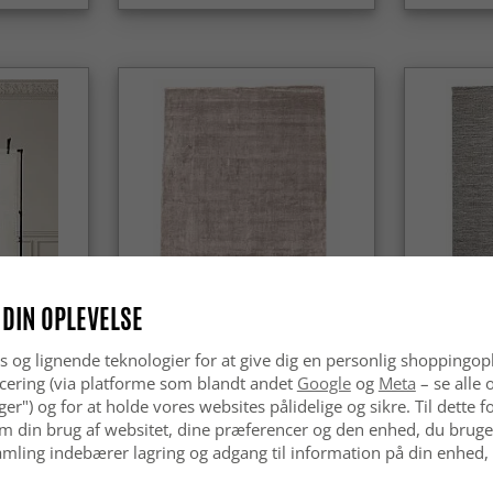
 DIN OPLEVELSE
s og lignende teknologier for at give dig en personlig shoppingop
vid)
Viscose-tæppe - Jodhpur Special
Uldtæppe -
Luxury Edition (lysegrå/beige)
cering (via platforme som blandt andet
Google
og
Meta
– se alle 
nger") og for at holde vores websites pålidelige og sikre. Til dette
kr.1 179
kr.199
m din brug af websitet, dine præferencer og den enhed, du bruger
kr.1 439
mling indebærer lagring og adgang til information på din enhed,