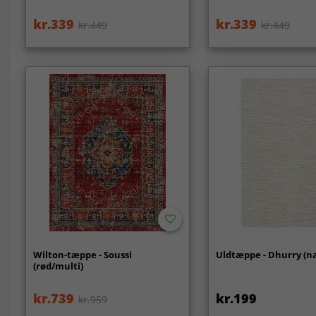
kr.339
kr.339
kr.449
kr.449
Wilton-tæppe - Soussi
Uldtæppe - Dhurry (n
(rød/multi)
kr.739
kr.199
kr.959