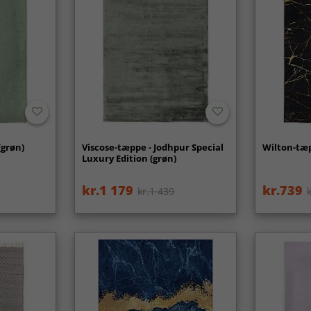
(grøn)
Viscose-tæppe - Jodhpur Special
Wilton-tæp
Luxury Edition (grøn)
kr.1 179
kr.739
kr.1 439