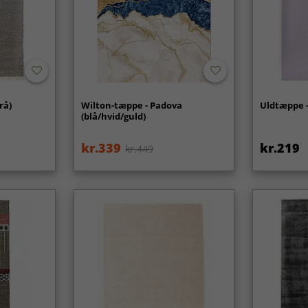
rå)
Wilton-tæppe - Padova
Uldtæppe - 
(blå/hvid/guld)
kr.339
kr.219
kr.449