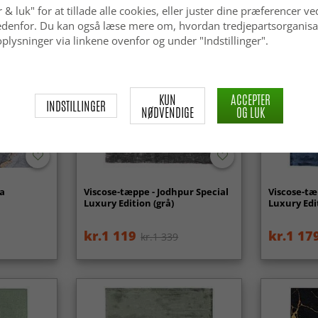
 & luk" for at tillade alle cookies, eller juster dine præferencer ve
 nedenfor. Du kan også læse mere om, hvordan tredjepartsorganisa
plysninger via linkene ovenfor og under "Indstillinger".
KUN
ACCEPTER
INDSTILLINGER
NØDVENDIGE
OG LUK
va
Viscose-tæppe - Jodhpur Special
Viscose-tæ
Luxury Edition (grå)
Luxury Edit
kr.1 119
kr.1 17
kr.1 339