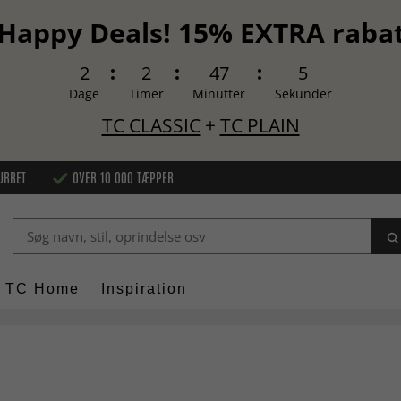
Happy Deals! 15% EXTRA raba
2
2
47
3
Dage
Timer
Minutter
Sekunder
TC CLASSIC
+
TC PLAIN
URRET
OVER 10 000 TÆPPER
TC Home
Inspiration