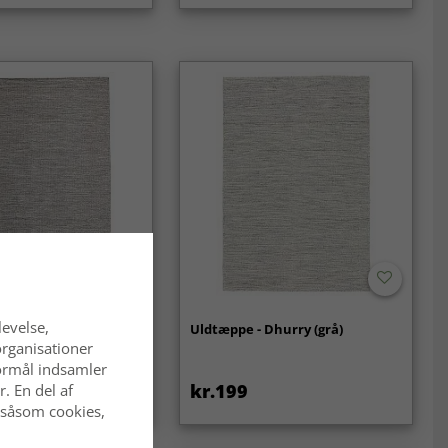
levelse,
 Dhurry (beige)
Uldtæppe - Dhurry (grå)
organisationer
 formål indsamler
kr.199
. En del af
 såsom cookies,