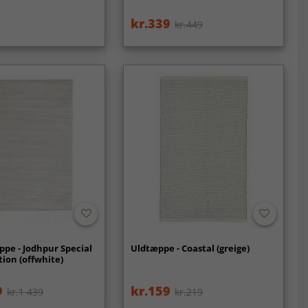
kr.339
kr.449
ppe - Jodhpur Special
Uldtæppe - Coastal (greige)
tion (offwhite)
9
kr.159
kr.1 439
kr.219