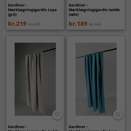
Gardiner -
Gardiner -
Mørklægningsgardin Leya
Mørklægningsgardin Isolde
(grå)
(sølv)
kr.219
kr.189
kr.299
kr.369
Gardiner -
Gardiner -