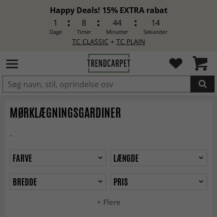
Happy Deals! 15% EXTRA rabat
1
8
44
13
Dage
Timer
Minutter
Sekunder
TC CLASSIC
+
TC PLAIN
LAGT I INDKØBSKURVEN.
MØRKLÆGNINGSGARDINER
-
FARVE
LÆNGDE
BREDDE
PRIS
+ Flere