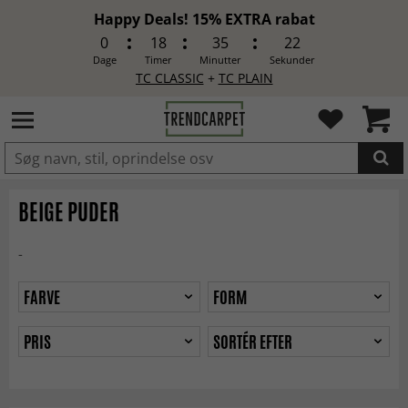
Happy Deals! 15% EXTRA rabat
0
18
35
20
Dage
Timer
Minutter
Sekunder
TC CLASSIC
+
TC PLAIN
LAGT I INDKØBSKURVEN.
BEIGE PUDER
-
FARVE
FORM
PRIS
SORTÉR EFTER