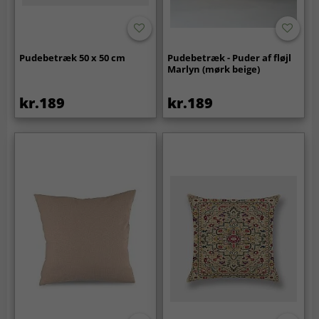
Pudebetræk 50 x 50 cm
Pudebetræk - Puder af fløjl
Marlyn (mørk beige)
kr.189
kr.189