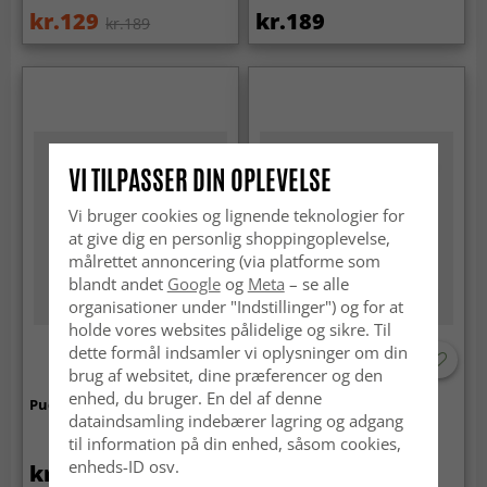
kr.129
kr.189
kr.189
VI TILPASSER DIN OPLEVELSE
Vi bruger cookies og lignende teknologier for
at give dig en personlig shoppingoplevelse,
målrettet annoncering (via platforme som
blandt andet
Google
og
Meta
– se alle
organisationer under "Indstillinger") og for at
holde vores websites pålidelige og sikre. Til
dette formål indsamler vi oplysninger om din
brug af websitet, dine præferencer og den
enhed, du bruger. En del af denne
Pudebetræk 50 x 50 cm
Pudebetræk 50 x 50 cm
dataindsamling indebærer lagring og adgang
til information på din enhed, såsom cookies,
enheds-ID osv.
kr.189
kr.189