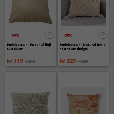
-50%
-30%
Pudebetræk - Puder af fløjl
Pudebetræk - Natural Boho
50 x 50 cm
45 x 45 cm (beige)
kr.119
kr.229
kr.219
kr.329