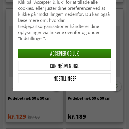
Klik på "Acceptér & luk" for at tillade alle
cookies, eller juster dine præferencer ved at
klikke på "Indstillinger" nedenfor. Du kan også
læse mere om, hvordan
tredjepartsorganisationer håndterer dine
oplysninger via linkene ovenfor og under
"Indstillinger".
ACCEPTER OG LUK
KUN NØDVENDIGE
INDSTILLINGER
-30%
Pudebetræk 50 x 50 cm
Pudebetræk 50 x 50 cm
kr.129
kr.189
kr.189