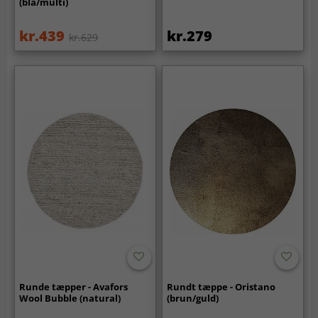
(blå/multi)
kr.439
kr.279
kr.629
Runde tæpper - Avafors
Rundt tæppe - Oristano
Wool Bubble (natural)
(brun/guld)