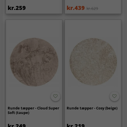
kr.259
kr.439
kr.629
Runde tæpper - Cloud Super
Runde tæpper - Cosy (beige)
Soft (taupe)
kr.249
kr.219