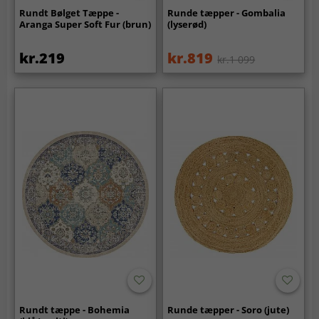
Rundt Bølget Tæppe -
Runde tæpper - Gombalia
Aranga Super Soft Fur (brun)
(lyserød)
kr.219
kr.819
kr.1 099
Rundt tæppe - Bohemia
Runde tæpper - Soro (jute)