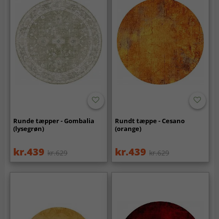
Runde tæpper - Gombalia
Rundt tæppe - Cesano
(lysegrøn)
(orange)
kr.439
kr.439
kr.629
kr.629