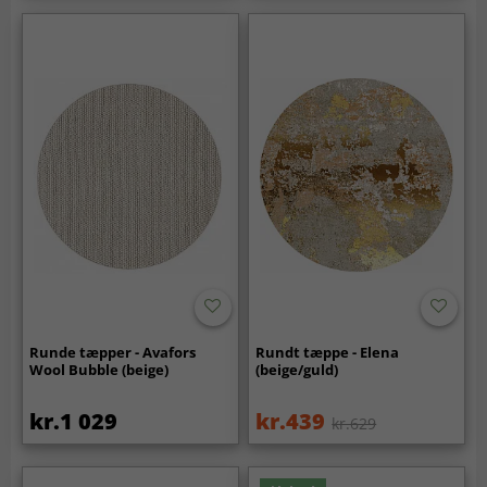
Runde tæpper - Avafors
Rundt tæppe - Elena
Wool Bubble (beige)
(beige/guld)
kr.1 029
kr.439
kr.629