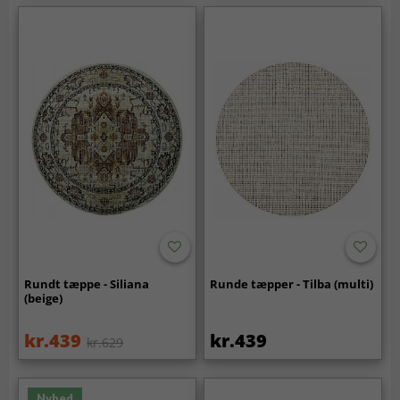
Rundt tæppe - Siliana
Runde tæpper - Tilba (multi)
(beige)
kr.439
kr.439
kr.629
Nyhed