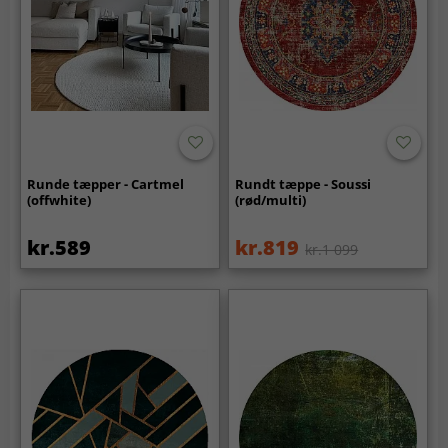
Runde tæpper - Cartmel
Rundt tæppe - Soussi
(offwhite)
(rød/multi)
kr.589
kr.819
kr.1 099