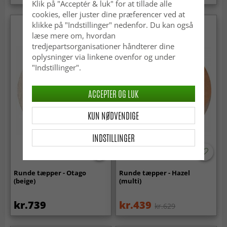
Klik på "Acceptér & luk" for at tillade alle
cookies, eller juster dine præferencer ved at
klikke på "Indstillinger" nedenfor. Du kan også
læse mere om, hvordan
tredjepartsorganisationer håndterer dine
oplysninger via linkene ovenfor og under
"Indstillinger".
ACCEPTER OG LUK
KUN NØDVENDIGE
INDSTILLINGER
Runde tæpper - Otago
Runde tæpper - Hazel
(beige)
(multi)
kr.739
kr.439
kr.629