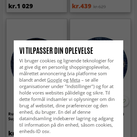
kr.1 029
kr.439
kr.629
VI TILPASSER DIN OPLEVELSE
Vi bruger cookies og lignende teknologier for
at give dig en personlig shoppingoplevelse,
målrettet annoncering (via platforme som
blandt andet
Google
og
Meta
– se alle
organisationer under "Indstillinger") og for at
holde vores websites pålidelige og sikre. Til
dette formål indsamler vi oplysninger om din
brug af websitet, dine præferencer og den
enhed, du bruger. En del af denne
Runde tæpper - Aranga
Rundt tæppe - Taknis (blå)
dataindsamling indebærer lagring og adgang
Super Soft Fur (mørkeblå)
til information på din enhed, såsom cookies,
enheds-ID osv.
kr.479
kr.439
kr.629