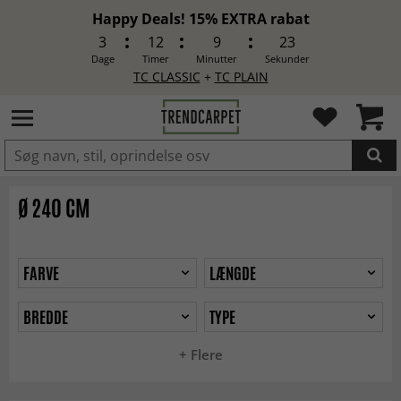
Happy Deals! 15% EXTRA rabat
3
12
9
21
Dage
Timer
Minutter
Sekunder
TC CLASSIC
+
TC PLAIN
LAGT I INDKØBSKURVEN.
Ø 240 CM
FARVE
LÆNGDE
BREDDE
TYPE
+ Flere