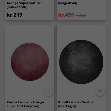
Aranga Super Soft Fur
(beige/hvid)
(mørkebrun)
kr.219
kr.439
kr.629
Runde tæpper - Aranga
Rundt tæppe - Serifos
Super Soft Fur (rose)
(mørkegrå)