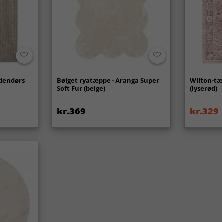
udendørs
Bølget ryatæppe - Aranga Super
Wilton-tæ
Soft Fur (beige)
(lyserød)
kr.369
kr.329