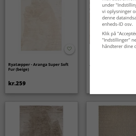
under "Indstilli
vi oplysninger o
denne dataindsa
enheds-ID osv.
Klik på "Acceptér
"Indstillinger"
håndterer dine o
Ryatæpper - Aranga Super Soft
Anti-slip/Skridsikker
Fur (beige)
kr.259
kr.119