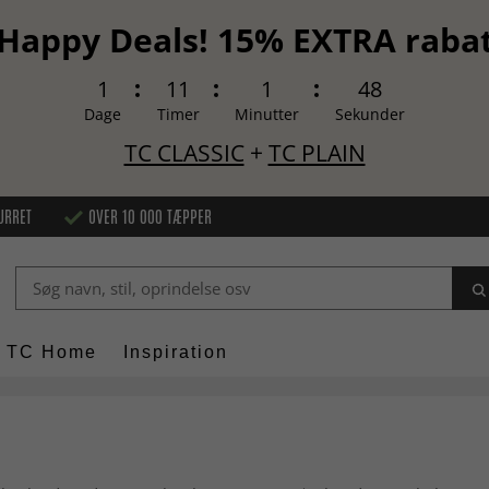
Happy Deals! 15% EXTRA raba
1
11
1
47
Dage
Timer
Minutter
Sekunder
TC CLASSIC
+
TC PLAIN
URRET
OVER 10 000 TÆPPER
TC Home
Inspiration