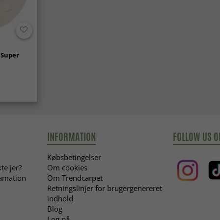
 Super
INFORMATION
FOLLOW US O
Købsbetingelser
te jer?
Om cookies
lamation
Om Trendcarpet
Retningslinjer for brugergenereret
indhold
Blog
Log på