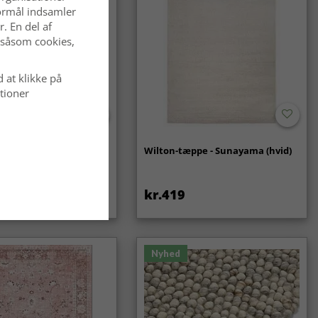
 formål indsamler
. En del af
 såsom cookies,
d at klikke på
tioner
- Coastal (creme)
Wilton-tæppe - Sunayama (hvid)
kr.419
Nyhed