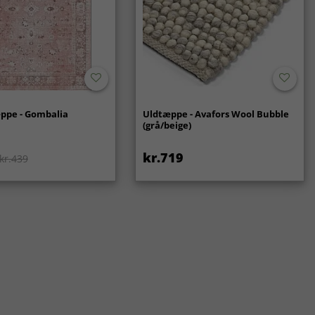
ppe - Gombalia
Uldtæppe - Avafors Wool Bubble
(grå/beige)
kr.719
kr.439