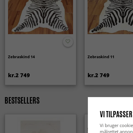
Zebraskind 14
Zebraskind 11
kr.2 749
kr.2 749
BESTSELLERS
VI TILPASSER
Vi bruger cookie
målrettet annon