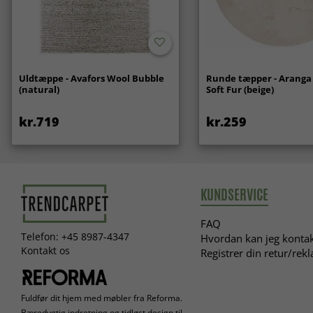
Uldtæppe - Avafors Wool Bubble
Runde tæpper - Aranga
(natural)
Soft Fur (beige)
kr.719
kr.259
KUNDSERVICE
FAQ
Telefon: +45 8987-4347
Hvordan kan jeg kontak
Kontakt os
Registrer din retur/rek
Fuldfør dit hjem med møbler fra Reforma.
Bæredygtig indretning og tidløst design til