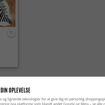
 DIN OPLEVELSE
s og lignende teknologier for at give dig en personlig shoppingop
cering (via platforme som blandt andet
Google
og
Meta
– se alle 