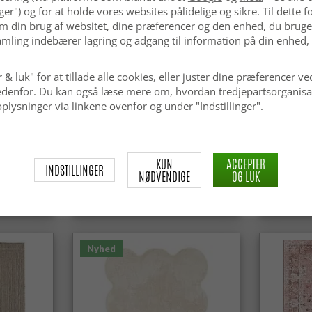
nger") og for at holde vores websites pålidelige og sikre. Til dette
m din brug af websitet, dine præferencer og den enhed, du bruger
mling indebærer lagring og adgang til information på din enhed,
 & luk" for at tillade alle cookies, eller juster dine præferencer ve
 nedenfor. Du kan også læse mere om, hvordan tredjepartsorganisa
plysninger via linkene ovenfor og under "Indstillinger".
Uldtæppe - Avafors Wool Bubble
Uldtæppe 
(beige)
KUN
ACCEPTER
INDSTILLINGER
NØDVENDIGE
OG LUK
kr.629
kr.629
Nyhed