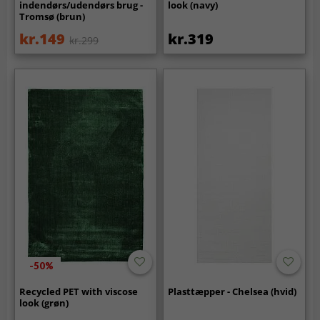
indendørs/udendørs brug -
look (navy)
Tromsø (brun)
kr.149
kr.319
kr.299
-50%
Recycled PET with viscose
Plasttæpper - Chelsea (hvid)
look (grøn)