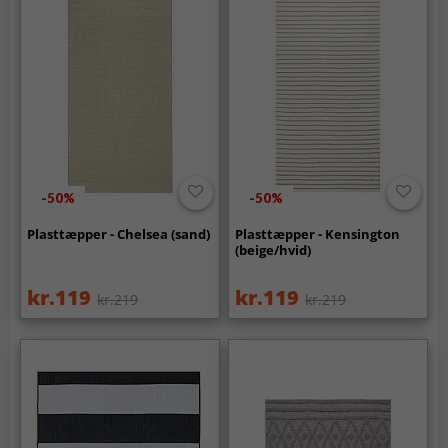
-50%
-50%
Plasttæpper - Chelsea (sand)
Plasttæpper - Kensington
(beige/hvid)
kr.119
kr.119
kr.219
kr.219