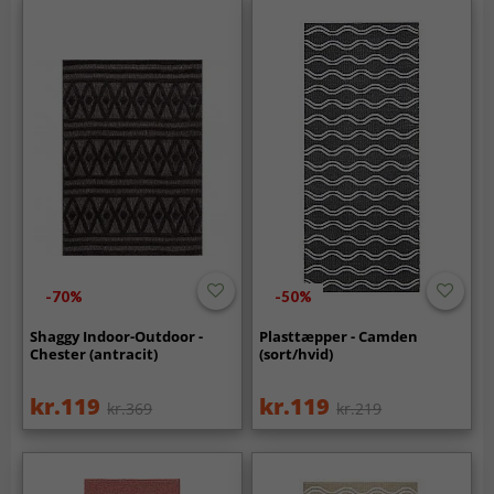
-70%
-50%
Shaggy Indoor-Outdoor -
Plasttæpper - Camden
Chester (antracit)
(sort/hvid)
kr.119
kr.119
kr.369
kr.219