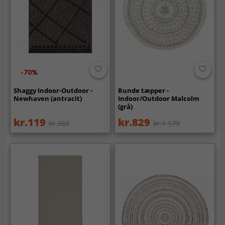
-70%
Shaggy Indoor-Outdoor -
Runde tæpper -
Newhaven (antracit)
Indoor/Outdoor Malcolm
(grå)
kr.119
kr.829
kr.369
kr.1 179