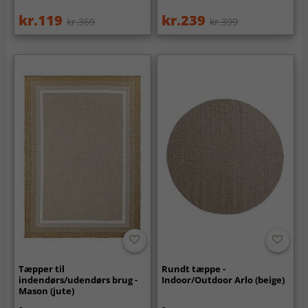
kr.119
kr.239
kr.369
kr.399
Tæpper til
Rundt tæppe -
indendørs/udendørs brug -
Indoor/Outdoor Arlo (beige)
Mason (jute)