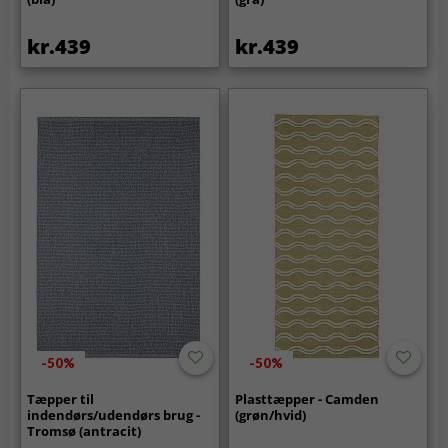
kr.439
kr.439
-50%
-50%
Tæpper til
Plasttæpper - Camden
indendørs/udendørs brug -
(grøn/hvid)
Tromsø (antracit)