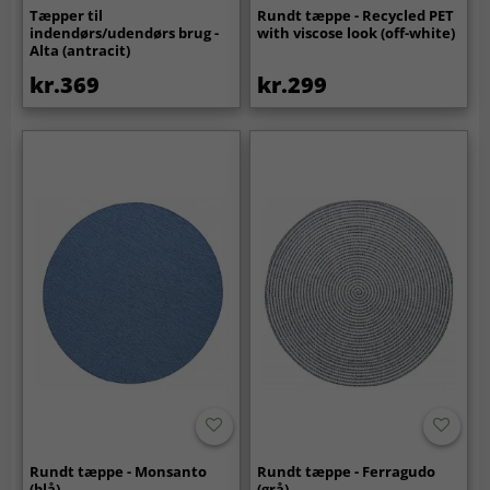
Tæpper til
Rundt tæppe - Recycled PET
indendørs/udendørs brug -
with viscose look (off-white)
Alta (antracit)
kr.369
kr.299
Rundt tæppe - Monsanto
Rundt tæppe - Ferragudo
(blå)
(grå)