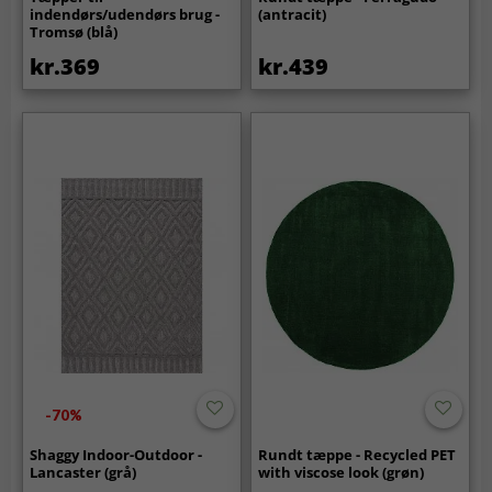
indendørs/udendørs brug -
(antracit)
Tromsø (blå)
kr.369
kr.439
-70%
Shaggy Indoor-Outdoor -
Rundt tæppe - Recycled PET
Lancaster (grå)
with viscose look (grøn)