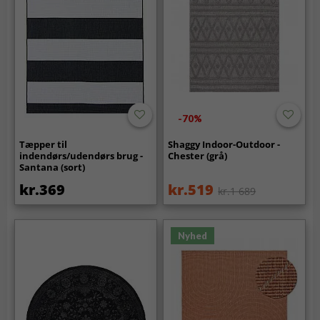
-70%
Tæpper til
Shaggy Indoor-Outdoor -
indendørs/udendørs brug -
Chester (grå)
Santana (sort)
kr.369
kr.519
kr.1 689
Nyhed