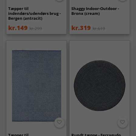
Tæpper til
Shaggy Indoor-Outdoor -
indendørs/udendørs brug -
Bronx (cream)
Bergen (antracit)
kr.149
kr.319
kr.299
kr.619
Tæpper til
Rundt tæppe - Ferragudo