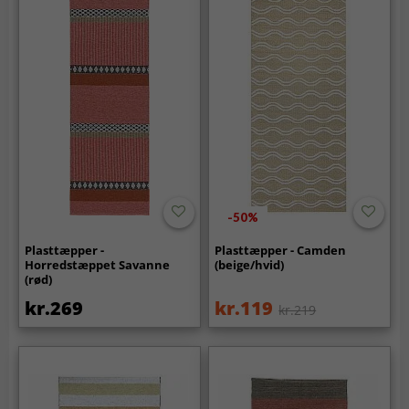
-50%
Plasttæpper -
Plasttæpper - Camden
Horredstæppet Savanne
(beige/hvid)
(rød)
kr.269
kr.119
kr.219