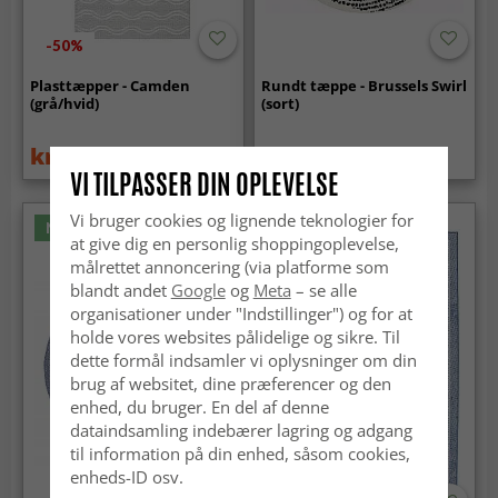
-50%
Plasttæpper - Camden
Rundt tæppe - Brussels Swirl
(grå/hvid)
(sort)
kr.119
kr.439
kr.219
VI TILPASSER DIN OPLEVELSE
Vi bruger cookies og lignende teknologier for
Nyhed
at give dig en personlig shoppingoplevelse,
målrettet annoncering (via platforme som
blandt andet
Google
og
Meta
– se alle
organisationer under "Indstillinger") og for at
holde vores websites pålidelige og sikre. Til
dette formål indsamler vi oplysninger om din
brug af websitet, dine præferencer og den
enhed, du bruger. En del af denne
dataindsamling indebærer lagring og adgang
til information på din enhed, såsom cookies,
enheds-ID osv.