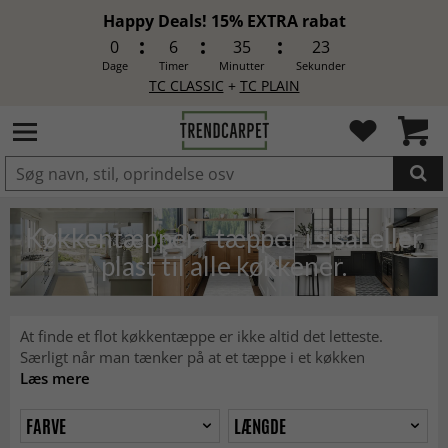
Happy Deals! 15% EXTRA rabat
0
6
35
21
Dage
Timer
Minutter
Sekunder
TC CLASSIC
+
TC PLAIN
LAGT I INDKØBSKURVEN.
Køkkentæpper - tæpper i sisal eller
plast til alle køkkener.
At finde et flot køkkentæppe er ikke altid det letteste.
Særligt når man tænker på at et tæppe i et køkken
Læs mere
FARVE
LÆNGDE