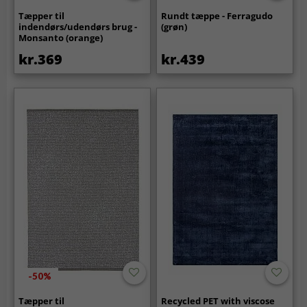
Tæpper til
Rundt tæppe - Ferragudo
indendørs/udendørs brug -
(grøn)
Monsanto (orange)
kr.369
kr.439
-50%
Tæpper til
Recycled PET with viscose