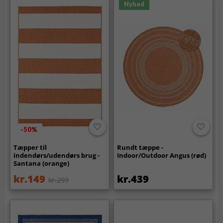
Nyhed
-50%
Tæpper til
Rundt tæppe -
indendørs/udendørs brug -
Indoor/Outdoor Angus (rød)
Santana (orange)
kr.149
kr.439
kr.299