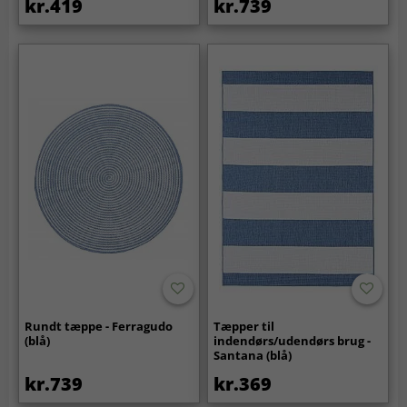
kr.419
kr.739
Rundt tæppe - Ferragudo
Tæpper til
(blå)
indendørs/udendørs brug -
Santana (blå)
kr.739
kr.369