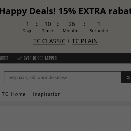
Happy Deals! 15% EXTRA raba
1
10
25
60
Dage
Timer
Minutter
Sekunder
TC CLASSIC
+
TC PLAIN
URRET
OVER 10 000 TÆPPER
TC Home
Inspiration