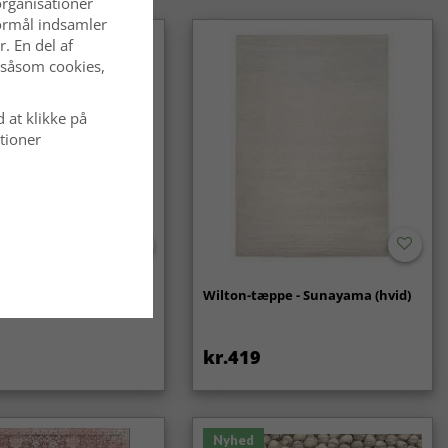
organisationer
 formål indsamler
. En del af
 såsom cookies,
d at klikke på
tioner
- Coastal (creme)
Wilton-tæppe - Sunayama (hvid)
kr.419
Nyhed