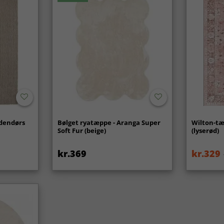
udendørs
Bølget ryatæppe - Aranga Super
Wilton-tæ
Soft Fur (beige)
(lyserød)
kr.369
kr.329