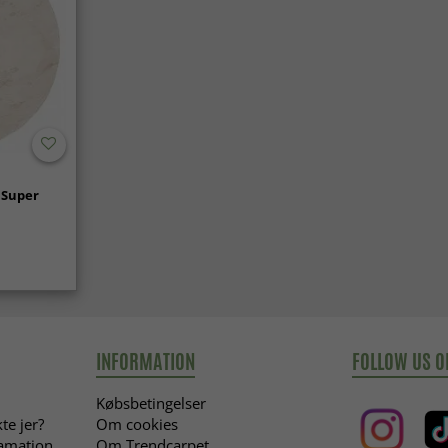
 Super
INFORMATION
FOLLOW US O
Købsbetingelser
te jer?
Om cookies
lamation
Om Trendcarpet