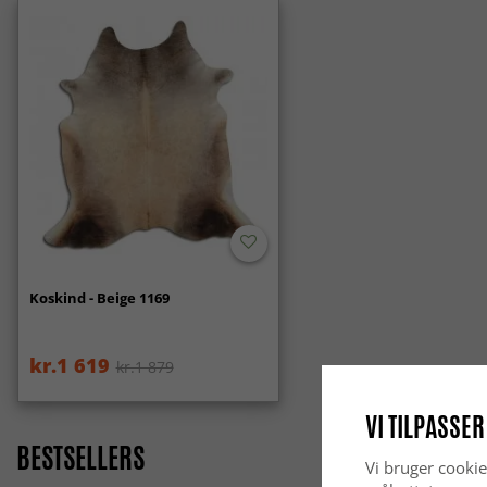
Koskind - Beige 1169
kr.1 619
kr.1 879
VI TILPASSER
BESTSELLERS
Vi bruger cookie