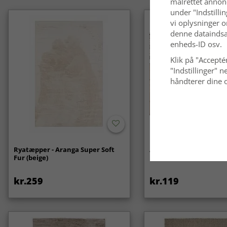
målrettet annon
under "Indstilli
vi oplysninger o
denne dataindsa
enheds-ID osv.
Klik på "Acceptér
"Indstillinger"
håndterer dine o
Ryatæpper - Aranga Super Soft
Anti-slip/Skridsikker
Fur (beige)
kr.259
kr.119