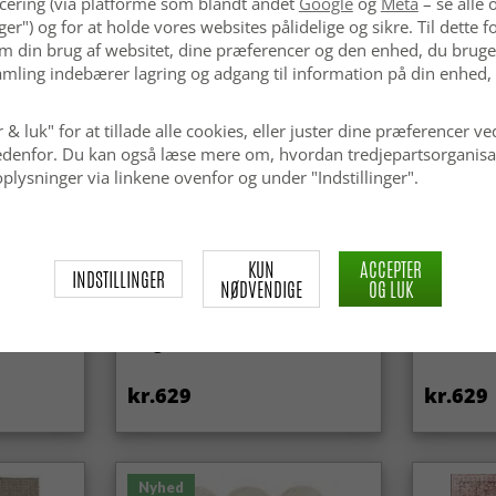
cering (via platforme som blandt andet
Google
og
Meta
– se alle 
nger") og for at holde vores websites pålidelige og sikre. Til dette
m din brug af websitet, dine præferencer og den enhed, du bruger
mling indebærer lagring og adgang til information på din enhed,
 & luk" for at tillade alle cookies, eller juster dine præferencer ve
 nedenfor. Du kan også læse mere om, hvordan tredjepartsorganisa
plysninger via linkene ovenfor og under "Indstillinger".
KUN
ACCEPTER
INDSTILLINGER
NØDVENDIGE
OG LUK
Uldtæppe - Avafors Wool Bubble
Uldtæppe 
(beige)
kr.629
kr.629
Nyhed