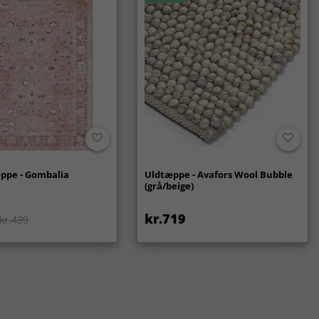
ppe - Gombalia
Uldtæppe - Avafors Wool Bubble
(grå/beige)
kr.719
kr.439