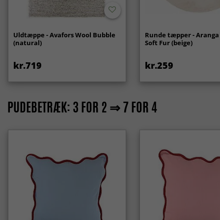
Uldtæppe - Avafors Wool Bubble
Runde tæpper - Aranga
(natural)
Soft Fur (beige)
kr.719
kr.259
PUDEBETRÆK: 3 FOR 2 ⇒ 7 FOR 4