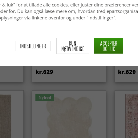
 & luk" for at tillade alle cookies, eller juster dine præferencer ve
 nedenfor. Du kan også læse mere om, hvordan tredjepartsorganisa
plysninger via linkene ovenfor og under "Indstillinger".
KUN
ACCEPTER
INDSTILLINGER
NØDVENDIGE
OG LUK
Uldtæppe - Avafors Wool Bubble
Uldtæppe 
(beige)
kr.629
kr.629
Nyhed