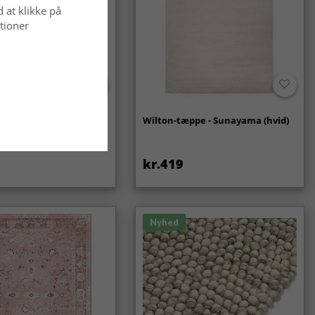
d at klikke på
tioner
- Coastal (creme)
Wilton-tæppe - Sunayama (hvid)
kr.419
Nyhed