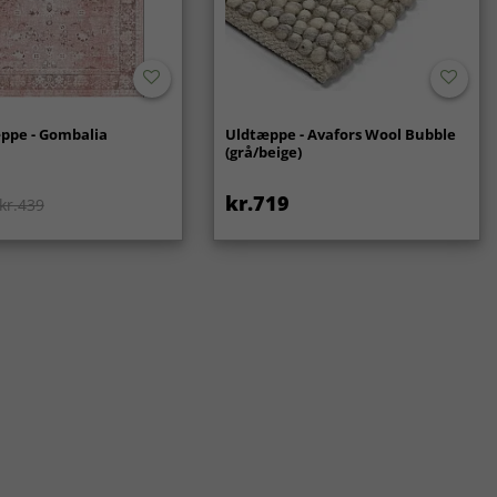
ppe - Gombalia
Uldtæppe - Avafors Wool Bubble
(grå/beige)
kr.719
kr.439