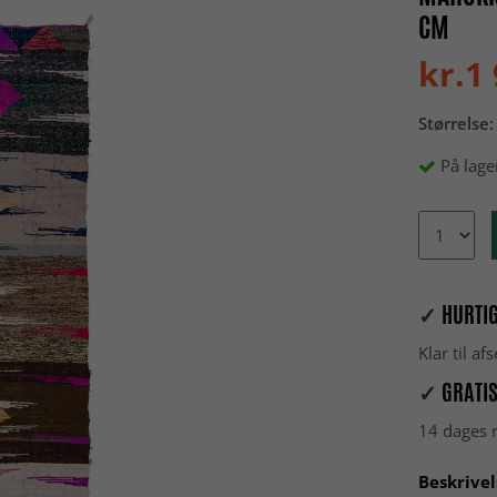
CM
kr.1
Størrelse:
På lage
✓
HURTIG
Klar til a
✓
GRATIS
14 dages r
Beskrivel