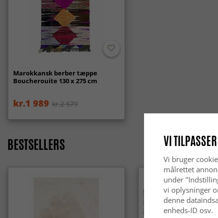
Marokkansk berber tæppe
Boucherouite 130 x 275 cm
kr.1 989
kr.2 579
VI TILPASSER
BESTSELLERS
Vi bruger cookie
målrettet annon
under "Indstilli
vi oplysninger o
denne dataindsa
enheds-ID osv.