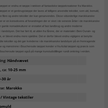
æppet er endnu et tæppe i rækken af fantastiske tæppekreationer fra Marokko.
æppet er et genbrugstæppe der laves af tidligere anvendte tekstiler, som uld, bomuld,
ke fibre og andre tekstiler der kan genanvendes. Disse vidunderlige marokkanske
 er en konsekvens af forandringen der er sket i de seneste årtier i de marokkanske
r gamle nomadekulturer er erstattet af fast landbrug og andre moderne
i landsbyen. Det har ført til, at ulden fra fårene, der er materialet i Beni Ourain- og
e, er blevet endnu mere sjældne. Det er derfor blevet endnu vigtigere at benytte
ndte tekstiler og det gør kvinderne i de marokkanske landsbyer på en fremragende
 og mønstrene i Boucherouite tæppet kender vi fra Azilal tæppet og præcis som
oucherouite tæppet også på mange kunstudstilllinger rundt omkring i verden.
ling:
Håndvævet
, ca:
10-25 mm
-30 år
lse:
Marokko
 / Vintage tekstiler
omuld