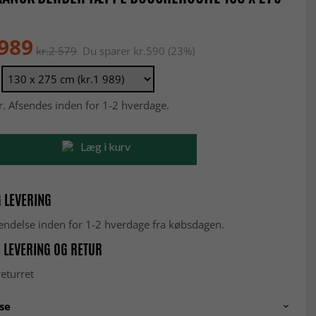
 989
kr.2 579
Du sparer kr.590 (23%)
r. Afsendes inden for 1-2 hverdage.
Læg i kurv
 LEVERING
fsendelse inden for 1-2 hverdage fra købsdagen.
 LEVERING OG RETUR
eturret
se