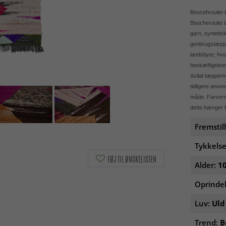
Boucehrouite-t
Boucherouite t
garn, syntetis
genbrugstæpper
landsbyer, hvo
beskæftigelser 
Azilal-tæppern
tidligere anve
måde. Farverne
dette hænger B
Fremstil
Tykkelse
FØJ TIL ØNSKELISTEN
Alder:
10
Oprinde
Luv:
Uld
Trend:
B