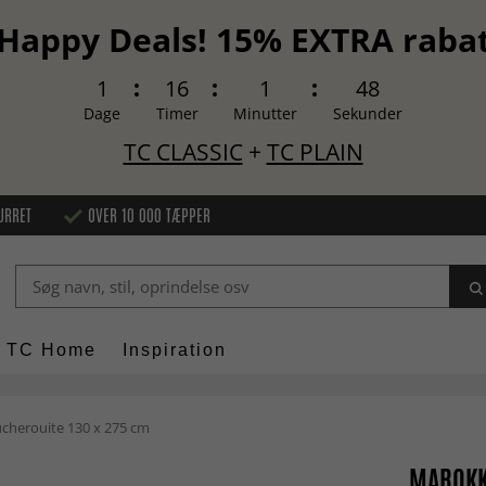
Happy Deals! 15% EXTRA raba
1
16
1
47
Dage
Timer
Minutter
Sekunder
TC CLASSIC
+
TC PLAIN
URRET
OVER 10 000 TÆPPER
TC Home
Inspiration
herouite 130 x 275 cm
MAROKK