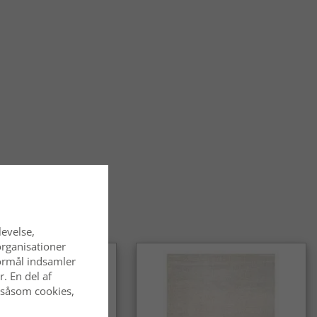
e tæpper passer særligt godt i stue, spisestue og bibliotek,
er også flot i soveværelset, hvor de skaber en hyggelig og
temning.
øles det at gå på et orientalsk tæppe?
ke tæpper føles bløde og behagelige under fødderne og har
n solid kvalitet, der gør dem velegnede til daglig brug.
alske tæpper slidstærke?
alske tæpper er kendt for deres holdbarhed og egner sig godt
hvor de bruges ofte. Med den rette pleje bevarer de deres
ende i lang tid.
entalsk tæppe et tidløst valg?
alske tæpper er et klassisk og langtidsholdbart valg, som
 af mode. De passer lige godt i traditionelle som i moderne
levelse,
organisationer
 formål indsamler
. En del af
 såsom cookies,