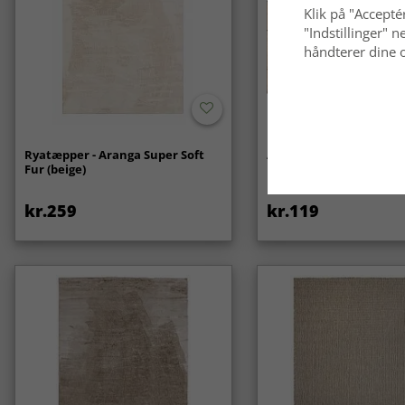
Klik på "Acceptér
"Indstillinger"
håndterer dine o
Ryatæpper - Aranga Super Soft
Anti-slip/Skridsikker
Fur (beige)
kr.259
kr.119