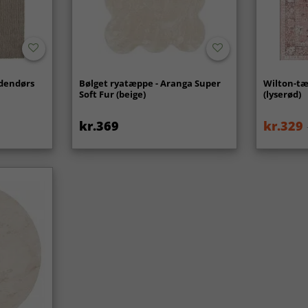
udendørs
Bølget ryatæppe - Aranga Super
Wilton-tæ
Soft Fur (beige)
(lyserød)
kr.369
kr.329