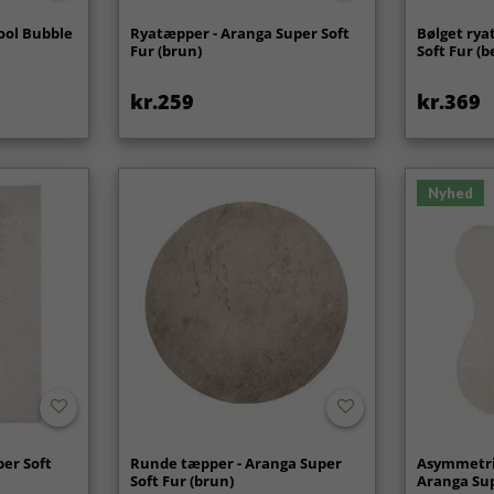
ool Bubble
Ryatæpper - Aranga Super Soft
Bølget rya
Fur (brun)
Soft Fur (b
kr.259
kr.369
Nyhed
per Soft
Runde tæpper - Aranga Super
Asymmetri
Soft Fur (brun)
Aranga Sup