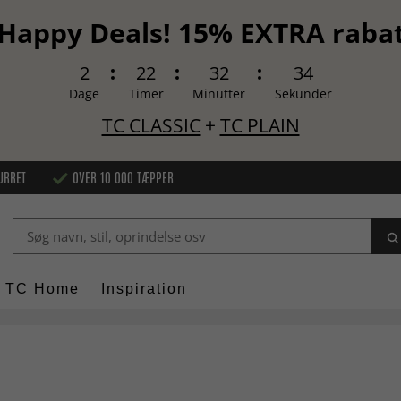
Happy Deals! 15% EXTRA raba
2
22
32
33
Dage
Timer
Minutter
Sekunder
TC CLASSIC
+
TC PLAIN
URRET
OVER 10 000 TÆPPER
TC Home
Inspiration