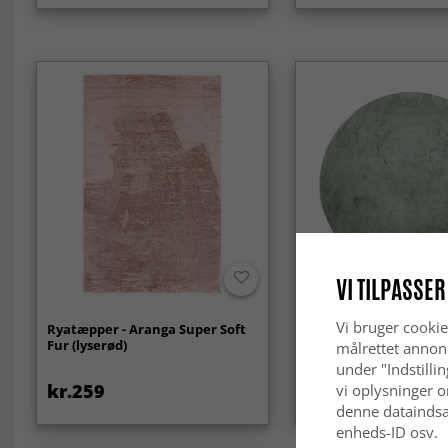
VI TILPASSER
Vi bruger cookie
Ryatæpper - Aranga Super Soft
Runde tæpper - Aran
Fur (lyserød)
Soft Fur (grøn)
målrettet annon
under "Indstilli
kr.259
kr.259
vi oplysninger o
denne dataindsa
enheds-ID osv.