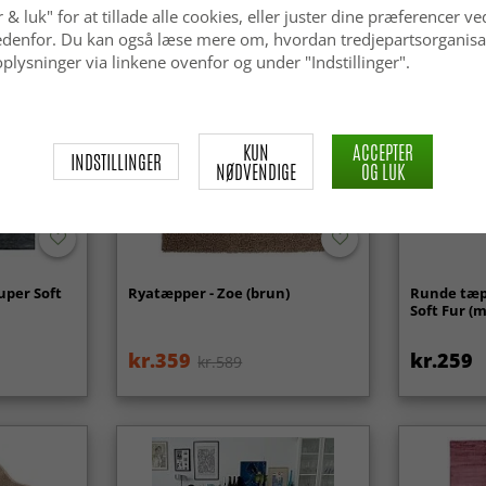
 & luk" for at tillade alle cookies, eller juster dine præferencer ve
 nedenfor. Du kan også læse mere om, hvordan tredjepartsorganisa
plysninger via linkene ovenfor og under "Indstillinger".
KUN
ACCEPTER
INDSTILLINGER
NØDVENDIGE
OG LUK
uper Soft
Ryatæpper - Zoe (brun)
Runde tæp
Soft Fur (
kr.359
kr.259
kr.589