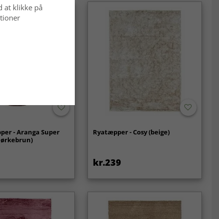
d at klikke på
tioner
per - Aranga Super
Ryatæpper - Cosy (beige)
mørkebrun)
kr.239