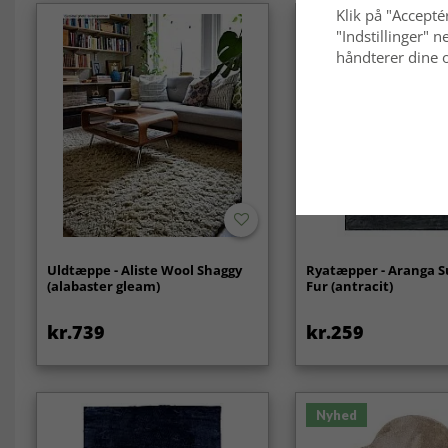
Klik på "Acceptér
"Indstillinger"
håndterer dine o
Uldtæppe - Aliste Wool Shaggy
Ryatæpper - Aranga S
(alabaster gleam)
Fur (antracit)
kr.739
kr.259
Nyhed