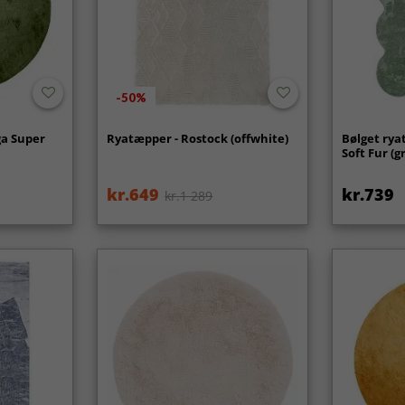
-50%
ga Super
Ryatæpper - Rostock (offwhite)
Bølget rya
Soft Fur (g
kr.649
kr.739
kr.1 289