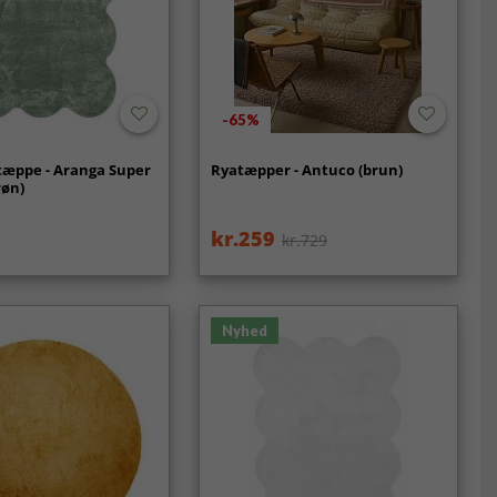
-65%
tæppe - Aranga Super
Ryatæpper - Antuco (brun)
røn)
kr.259
kr.729
Nyhed