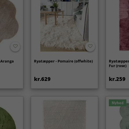
 Aranga
Ryatæpper - Pomaire (offwhite)
Ryatæpper 
Fur (rose)
kr.629
kr.259
Nyhed