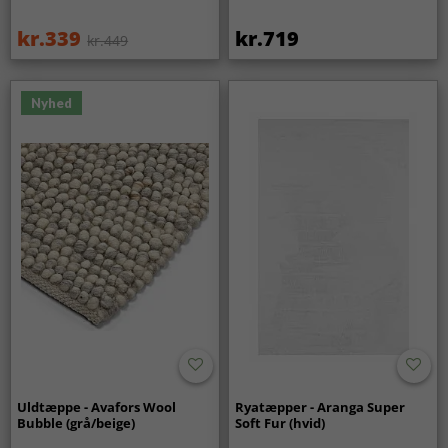
kr.339
kr.719
kr.449
Nyhed
Uldtæppe - Avafors Wool
Ryatæpper - Aranga Super
Bubble (grå/beige)
Soft Fur (hvid)