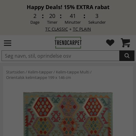
Happy Deals! 15% EXTRA rabat
2
20
41
2
Dage
Timer
Minutter
Sekunder
TC CLASSIC
+
TC PLAIN
LAGT I INDKØBSKURVEN.
Startsiden
/
Kelim-tæpper
/
Kelim-tæppe Multi
/
Orientalsk kelimtæppe 199 x 146 cm