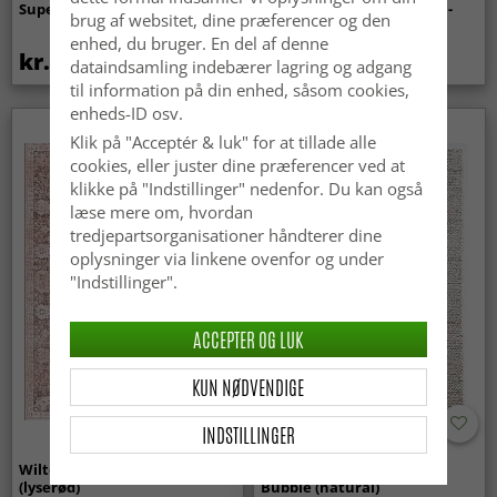
Super Soft Fur (beige)
indendørs/udendørs brug -
brug af websitet, dine præferencer og den
Arlo (beige)
enhed, du bruger. En del af denne
kr.369
kr.449
dataindsamling indebærer lagring og adgang
til information på din enhed, såsom cookies,
enheds-ID osv.
Klik på "Acceptér & luk" for at tillade alle
cookies, eller juster dine præferencer ved at
klikke på "Indstillinger" nedenfor. Du kan også
læse mere om, hvordan
tredjepartsorganisationer håndterer dine
oplysninger via linkene ovenfor og under
"Indstillinger".
ACCEPTER OG LUK
KUN NØDVENDIGE
INDSTILLINGER
Wilton-tæppe - Gombalia
Uldtæppe - Avafors Wool
(lyserød)
Bubble (natural)