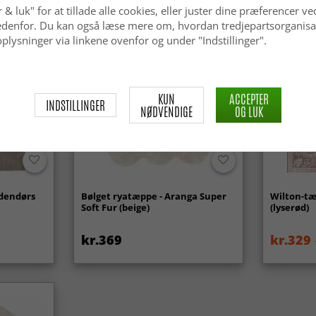
 & luk" for at tillade alle cookies, eller juster dine præferencer ve
Nyhed
 nedenfor. Du kan også læse mere om, hvordan tredjepartsorganisa
plysninger via linkene ovenfor og under "Indstillinger".
KUN
ACCEPTER
INDSTILLINGER
NØDVENDIGE
OG LUK
udendørs
Bølget ryatæppe - Aranga Super
Wilton-tæ
Soft Fur (beige)
(lyserød)
kr.369
kr.329