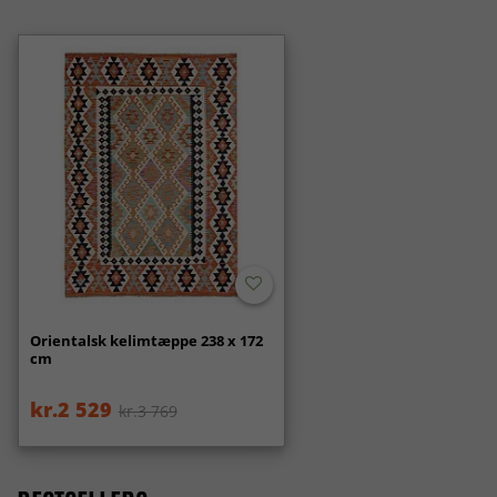
Orientalsk kelimtæppe 238 x 172
cm
kr.2 529
kr.3 769