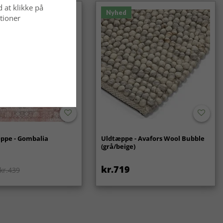
d at klikke på
Nyhed
tioner
ppe - Gombalia
Uldtæppe - Avafors Wool Bubble
(grå/beige)
kr.719
kr.439