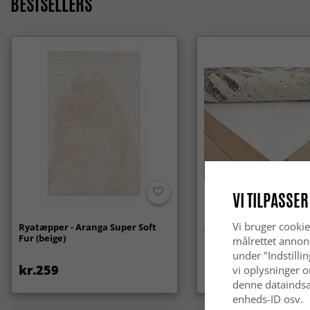
BESTSELLERS
VI TILPASSER
Vi bruger cookie
Ryatæpper - Aranga Super Soft
Anti-slip/Skridsikker
Fur (beige)
målrettet annon
under "Indstilli
kr.259
kr.119
vi oplysninger o
denne dataindsa
enheds-ID osv.