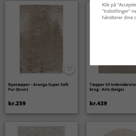
Klik på "Acceptér
"Indstillinger"
håndterer dine o
Ryatæpper - Aranga Super Soft
Tæpper til indendørs/
Fur (brun)
brug - Arlo (beige)
kr.259
kr.439