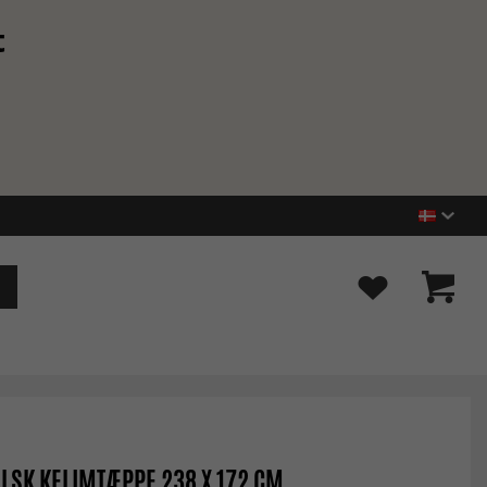
t
LSK KELIMTÆPPE 238 X 172 CM