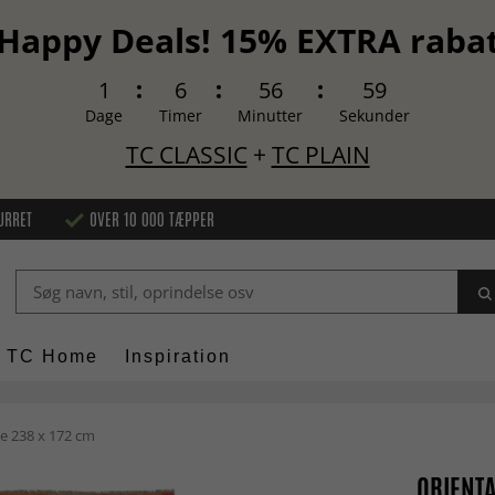
Happy Deals! 15% EXTRA raba
1
6
56
58
Dage
Timer
Minutter
Sekunder
TC CLASSIC
+
TC PLAIN
URRET
OVER 10 000 TÆPPER
TC Home
Inspiration
e 238 x 172 cm
ORIENTA