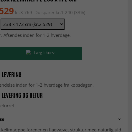
 529
kr.3 769
Du sparer kr.1 240 (33%)
r. Afsendes inden for 1-2 hverdage.
Læg i kurv
 LEVERING
fsendelse inden for 1-2 hverdage fra købsdagen.
 LEVERING OG RETUR
eturret
se
 kelimtæppe forener en fladvævet struktur med naturlig uld