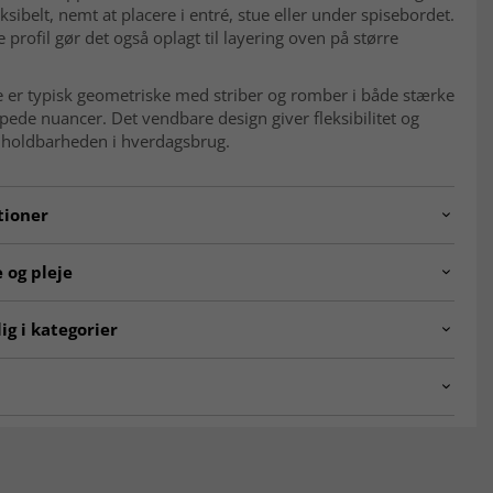
eksibelt, nemt at placere i entré, stue eller under spisebordet.
 profil gør det også oplagt til layering oven på større
 er typisk geometriske med striber og romber i både stærke
de nuancer. Det vendbare design giver fleksibilitet og
 holdbarheden i hverdagsbrug.
tioner
240605.pieceno379.kelim.multi.238x172
 og pleje
Geometrisk, striber og romber
le
Uld
ig i kategorier
ion
Håndvævet
Bomuld
ntalske tæpper
Kelim-tæpper
g
Fladvævet (kelim)
ALE
Nutidig 0–20 år (ubrugt)
KLASSISKE TÆPPER
detegner et orientalsk tæppe?
 ca.
4 mm
ke tæpper er kendetegnet ved detaljerede mønstre, dybe
tidløst design. De er inspireret af klassisk håndværk og giver
b
Vendbar