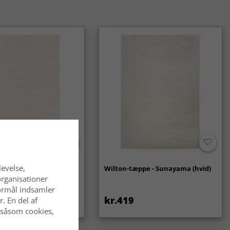
alske tæpper er et klassisk og langtidsholdbart valg, som
 af mode. De passer lige godt i traditionelle som i moderne
levelse,
- Coastal (creme)
Wilton-tæppe - Sunayama (hvid)
organisationer
 formål indsamler
kr.419
. En del af
 såsom cookies,