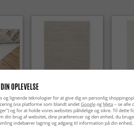
Ja, orient
aldrig går
hjem.
 DIN OPLEVELSE
s og lignende teknologier for at give dig en personlig shoppingop
Uldtæppe - Avafors Wool Bubble
Uldtæppe 
(beige)
cering (via platforme som blandt andet
Google
og
Meta
– se alle 
nger") og for at holde vores websites pålidelige og sikre. Til dette
kr.629
kr.629
m din brug af websitet, dine præferencer og den enhed, du bruger
mling indebærer lagring og adgang til information på din enhed,