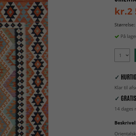
kr.2
Størrelse:
På lage
✓
HURTIG
Klar til a
✓
GRATIS
14 dages r
Beskrivel
Orientalsk