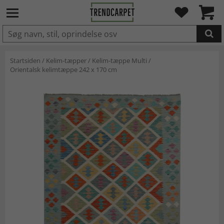
LAGT I INDKØBSKURVEN.
Startsiden
/
Kelim-tæpper
/
Kelim-tæppe Multi
/
Orientalsk kelimtæppe 242 x 170 cm