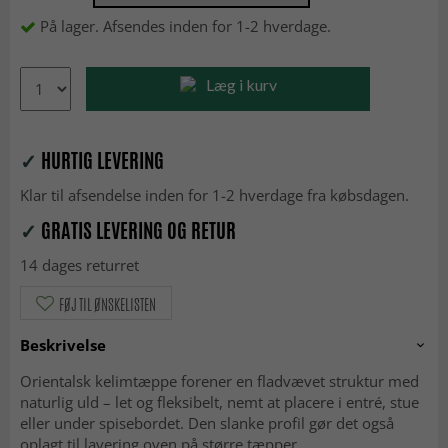
På lager. Afsendes inden for 1-2 hverdage.
Læg i kurv
✓
HURTIG LEVERING
Klar til afsendelse inden for 1-2 hverdage fra købsdagen.
✓
GRATIS LEVERING OG RETUR
14 dages returret
FØJ TIL ØNSKELISTEN
Beskrivelse
Orientalsk kelimtæppe forener en fladvævet struktur med
naturlig uld – let og fleksibelt, nemt at placere i entré, stue
eller under spisebordet. Den slanke profil gør det også
oplagt til layering oven på større tæpper.