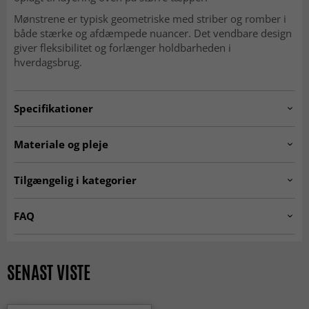
Mønstrene er typisk geometriske med striber og romber i
både stærke og afdæmpede nuancer. Det vendbare design
giver fleksibilitet og forlænger holdbarheden i
hverdagsbrug.
Specifikationer
Artno:
20240605.pieceno22.kelim.multi.242x170
Materiale og pleje
Mønster
Geometrisk, striber og romber
Materiale
Uld
Tilgængelig i kategorier
Produktion
Håndvævet
Kæde
Bomuld
Ægte orientalske tæpper
Kelim-tæpper
FAQ
Vævning
Fladvævet (kelim)
SEASON SALE
Alder
Nutidig 0–20 år (ubrugt)
KLASSISKE TÆPPER
Hvad kendetegner et orientalsk tæppe?
Tykkelse ca.
4 mm
Orientalske tæpper er kendetegnet ved detaljerede
SENAST VISTE
mønstre, dybe farver og tidløst design. De er inspireret af
Egenskab
Vendbar
klassisk håndværk og giver rummet et elegant udtryk.