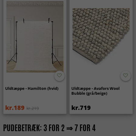
Uldtæppe - Hamilton (hvid)
Uldtæppe - Avafors Wool
Bubble (grå/beige)
kr.189
kr.719
kr.219
PUDEBETRÆK: 3 FOR 2 ⇒ 7 FOR 4