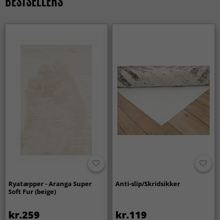
BESTSELLERS
valg, som aldrig går af mode. De passer lige godt i
traditionelle som i moderne hjem.
Ryatæpper - Aranga Super
Anti-slip/Skridsikker
Soft Fur (beige)
kr.259
kr.119