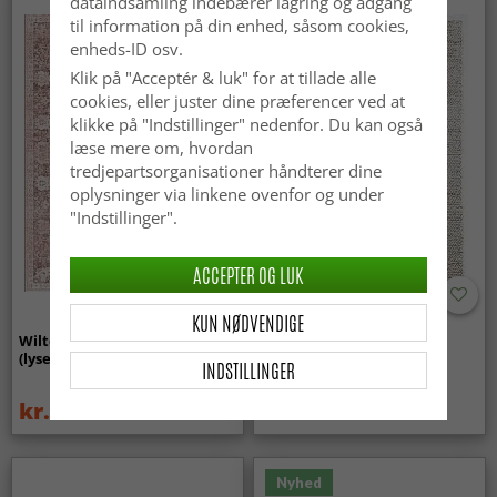
dataindsamling indebærer lagring og adgang
til information på din enhed, såsom cookies,
enheds-ID osv.
Klik på "Acceptér & luk" for at tillade alle
cookies, eller juster dine præferencer ved at
klikke på "Indstillinger" nedenfor. Du kan også
læse mere om, hvordan
tredjepartsorganisationer håndterer dine
oplysninger via linkene ovenfor og under
"Indstillinger".
ACCEPTER OG LUK
KUN NØDVENDIGE
Wilton-tæppe - Gombalia
Uldtæppe - Avafors Wool
(lyserød)
Bubble (natural)
INDSTILLINGER
kr.329
kr.719
kr.439
Nyhed