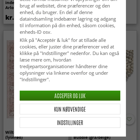
indendørs/udendørs brug -
Super Soft Fur (beige)
brug af websitet, dine præferencer og den
Arlo (beige)
enhed, du bruger. En del af denne
kr.439
kr.369
dataindsamling indebærer lagring og adgang
til information på din enhed, såsom cookies,
enheds-ID osv.
Nyhed
Klik på "Acceptér & luk" for at tillade alle
cookies, eller juster dine præferencer ved at
klikke på "Indstillinger" nedenfor. Du kan også
læse mere om, hvordan
tredjepartsorganisationer håndterer dine
oplysninger via linkene ovenfor og under
"Indstillinger".
ACCEPTER OG LUK
KUN NØDVENDIGE
INDSTILLINGER
Wilton-tæppe - Gombalia
Uldtæppe - Avafors Wool
(lyserød)
Bubble (grå/beige)