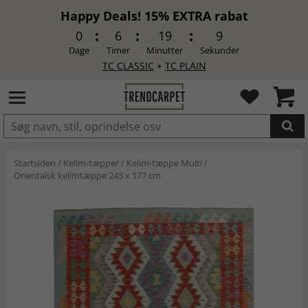
Happy Deals! 15% EXTRA rabat
0
6
19
8
Dage
Timer
Minutter
Sekunder
TC CLASSIC
+
TC PLAIN
LAGT I INDKØBSKURVEN.
Startsiden
/
Kelim-tæpper
/
Kelim-tæppe Multi
/
Orientalsk kelimtæppe 243 x 177 cm