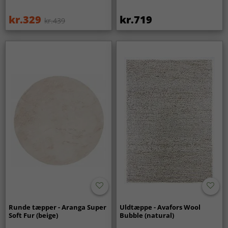
kr.329
kr.719
kr.439
Runde tæpper - Aranga Super
Uldtæppe - Avafors Wool
Soft Fur (beige)
Bubble (natural)