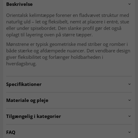
Beskrivelse
Orientalsk kelimtæppe forener en fladvævet struktur med
naturlig uld – let og fleksibelt, nemt at placere i entré, stue
eller under spisebordet. Den slanke profil gør det også
oplagt til layering oven på større tæpper.
Mønstrene er typisk geometriske med striber og romber i
både stærke og afdæmpede nuancer. Det vendbare design
giver fleksibilitet og forlænger holdbarheden i
hverdagsbrug.
Specifikationer
Artno:
20240605.pieceno283.kelim.multi.243x177
Materiale og pleje
Mønster
Geometrisk, striber og romber
Materiale
Uld
Tilgængelig i kategorier
Produktion
Håndvævet
Kæde
Bomuld
Ægte orientalske tæpper
Kelim-tæpper
FAQ
Vævning
Fladvævet (kelim)