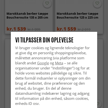
Marokkansk berber tæppe
Marokkansk berber tæppe
Boucherouite 135 x 205 cm
Boucherouite 125 x 225 cm
kr.1 539
kr.1 559
kr.1 999
kr.2 019
VI TILPASSER DIN OPLEVELSE
Vi bruger cookies og lignende teknologier for
at give dig en personlig shoppingoplevelse,
målrettet annoncering (via platforme som
blandt andet
Google
og
Meta
– se alle
organisationer under "Indstillinger") og for at
holde vores websites pålidelige og sikre. Til
dette formål indsamler vi oplysninger om din
brug af websitet, dine præferencer og den
enhed, du bruger. En del af denne
dataindsamling indebærer lagring og adgang
til information på din enhed, såsom cookies,
enheds-ID osv.