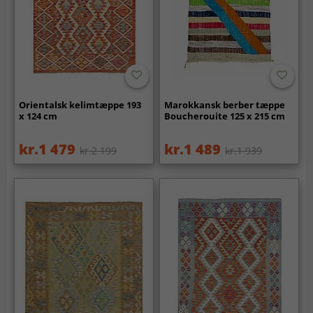
Orientalsk kelimtæppe 193
Marokkansk berber tæppe
x 124 cm
Boucherouite 125 x 215 cm
kr.1 479
kr.1 489
kr.2 199
kr.1 939