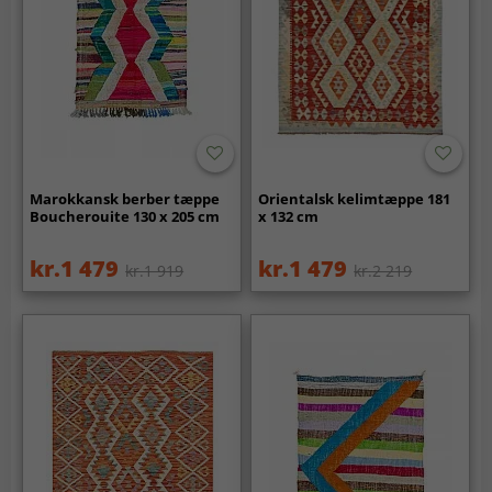
Marokkansk berber tæppe
Orientalsk kelimtæppe 181
Boucherouite 130 x 205 cm
x 132 cm
kr.1 479
kr.1 479
kr.1 919
kr.2 219