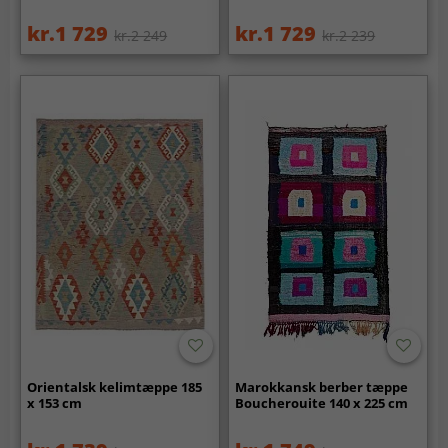
kr.1 729
kr.1 729
kr.2 249
kr.2 239
Orientalsk kelimtæppe 185
Marokkansk berber tæppe
x 153 cm
Boucherouite 140 x 225 cm