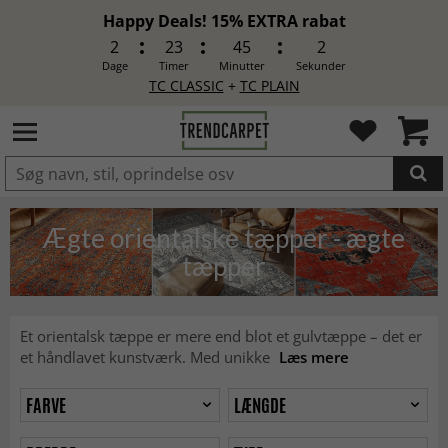
Happy Deals! 15% EXTRA rabat
2
23
45
0
Dage
Timer
Minutter
Sekunder
TC CLASSIC
+
TC PLAIN
LAGT I INDKØBSKURVEN.
Ægte orientalske tæpper - ægte
tæpper
Et orientalsk tæppe er mere end blot et gulvtæppe – det er
et håndlavet kunstværk. Med unikke
Læs mere
FARVE
LÆNGDE