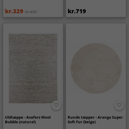
kr.329
kr.719
kr.439
Uldtæppe - Avafors Wool
Runde tæpper - Aranga Super
Bubble (natural)
Soft Fur (beige)