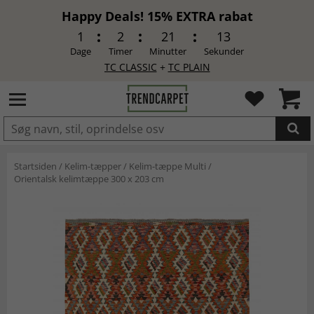
Happy Deals! 15% EXTRA rabat
1
2
21
13
Dage
Timer
Minutter
Sekunder
TC CLASSIC
+
TC PLAIN
LAGT I INDKØBSKURVEN.
Startsiden
/
Kelim-tæpper
/
Kelim-tæppe Multi
/
Orientalsk kelimtæppe 300 x 203 cm