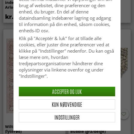
indendørs/udendørs brug -
Super Soft Fur (beige)
brug af websitet, dine præferencer og den
Arlo (beige)
enhed, du bruger. En del af denne
kr.439
kr.369
dataindsamling indebærer lagring og adgang
til information på din enhed, såsom cookies,
enheds-ID osv.
Nyhed
Klik på "Acceptér & luk" for at tillade alle
cookies, eller juster dine præferencer ved at
klikke på "Indstillinger" nedenfor. Du kan også
læse mere om, hvordan
tredjepartsorganisationer håndterer dine
oplysninger via linkene ovenfor og under
"Indstillinger".
ACCEPTER OG LUK
KUN NØDVENDIGE
INDSTILLINGER
Wilton-tæppe - Gombalia
Uldtæppe - Avafors Wool
(lyserød)
Bubble (grå/beige)