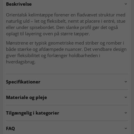
Beskrivelse
Orientalsk kelimtæppe forener en fladvævet struktur med
naturlig uld – let og fleksibelt, nemt at placere i entré, stue
eller under spisebordet. Den slanke profil gør det også
oplagt til layering oven på større tæpper.
Mønstrene er typisk geometriske med striber og romber i
både stærke og afdæmpede nuancer. Det vendbare design
giver fleksibilitet og forlænger holdbarheden i
hverdagsbrug.
Specifikationer
Artno:
20240115.stockno3446.kelim.multi.300x203
Materiale og pleje
Mønster
Geometrisk, striber og romber
Materiale
Uld
Tilgængelig i kategorier
Produktion
Håndvævet
Kæde
Bomuld
Ægte orientalske tæpper
Kelim-tæpper
FAQ
Vævning
Fladvævet (kelim)