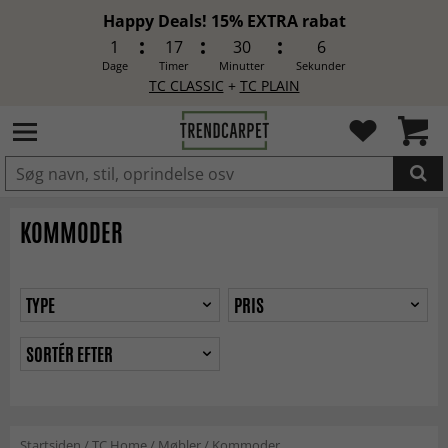
Happy Deals! 15% EXTRA rabat
1
17
30
5
Dage
Timer
Minutter
Sekunder
TC CLASSIC
+
TC PLAIN
LAGT I INDKØBSKURVEN.
KOMMODER
TYPE
PRIS
SORTÉR EFTER
Startsiden
/
TC Home
/
Møbler
/
Kommoder