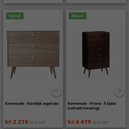
Nyhed
Nyhed
Kommode - Nordisk (egetræ)
Kommode - Prime - 5 lådor
(valnød/messing)
kr.2 219
kr.4 419
kr.2 929
kr.5 139