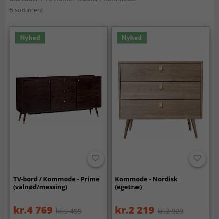
5 sortiment
Nyhed
Nyhed
TV-bord / Kommode - Prime
Kommode - Nordisk
(valnød/messing)
(egetræ)
kr.4 769
kr.2 219
kr.5 499
kr.2 929