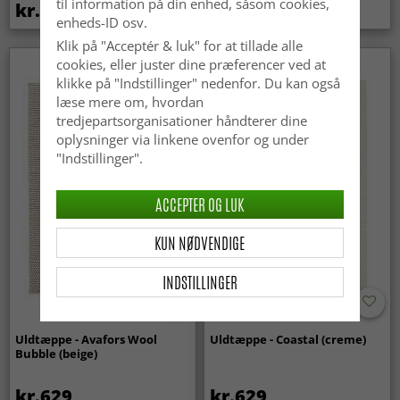
til information på din enhed, såsom cookies,
kr.259
kr.119
enheds-ID osv.
Klik på "Acceptér & luk" for at tillade alle
cookies, eller juster dine præferencer ved at
klikke på "Indstillinger" nedenfor. Du kan også
læse mere om, hvordan
tredjepartsorganisationer håndterer dine
oplysninger via linkene ovenfor og under
"Indstillinger".
ACCEPTER OG LUK
KUN NØDVENDIGE
INDSTILLINGER
Uldtæppe - Avafors Wool
Uldtæppe - Coastal (creme)
Bubble (beige)
kr.629
kr.629