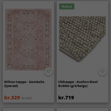
Nyhed
Wilton-tæppe - Gombalia
Uldtæppe - Avafors Wool
(lyserød)
Bubble (grå/beige)
kr.329
kr.719
kr.439