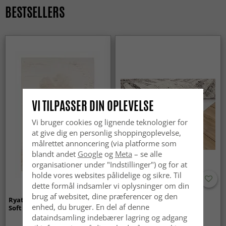
BESTSELLERS
VI TILPASSER DIN OPLEVELSE
Vi bruger cookies og lignende teknologier for
at give dig en personlig shoppingoplevelse,
målrettet annoncering (via platforme som
blandt andet
Google
og
Meta
– se alle
organisationer under "Indstillinger") og for at
holde vores websites pålidelige og sikre. Til
dette formål indsamler vi oplysninger om din
brug af websitet, dine præferencer og den
Ryatæpper - Aranga Super
Anti-slip/Skridsikker
enhed, du bruger. En del af denne
Soft Fur (beige)
dataindsamling indebærer lagring og adgang