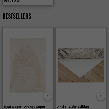
værdsætter dem netop for deres praktiske egenskaber i
hverdagen.
BESTSELLERS
Er kludetæpper et godt valg til familiehjem?
Ja, kludetæpper passer perfekt i hjem med børn og meget
aktivitet. De er slidstærke, funktionelle og bevarer deres
udtryk ved daglig brug.
Ryatæpper - Aranga Super
Anti-slip/Skridsikker