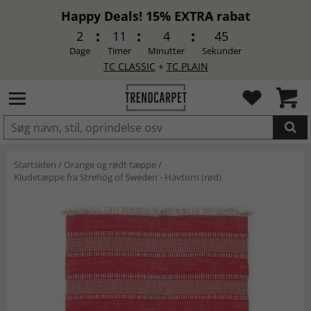
Happy Deals! 15% EXTRA rabat
2
11
4
44
Dage
Timer
Minutter
Sekunder
TC CLASSIC
+
TC PLAIN
LAGT I INDKØBSKURVEN.
Startsiden
/
Orange og rødt tæppe
/
Kludetæppe fra Strehög of Sweden - Havtorn (rød)