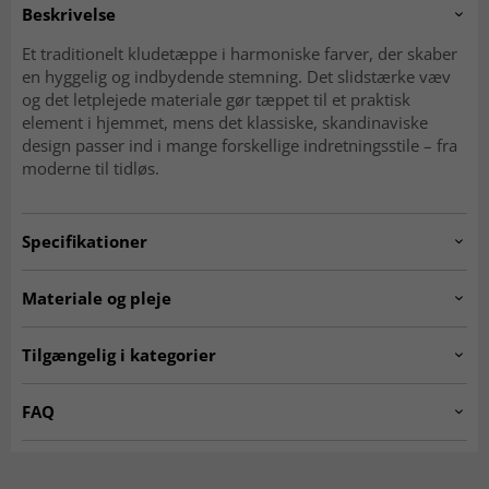
Beskrivelse
Et traditionelt kludetæppe i harmoniske farver, der skaber
en hyggelig og indbydende stemning. Det slidstærke væv
og det letplejede materiale gør tæppet til et praktisk
element i hjemmet, mens det klassiske, skandinaviske
design passer ind i mange forskellige indretningsstile – fra
moderne til tidløs.
Specifikationer
Artno:
Havtorn.red.900-2014083004-1
Materiale og pleje
Tykkelse:
ca. 5-10 mm
Oprindelse:
Indien
Tilgængelig i kategorier
Materiale:
100% Bomuld
Kludetæpper
Røde tæpper
Fremstillingsmetode:
Håndvævet
FAQ
Tæpper 160x230 cm
Tæpper 140x200 cm
Vaskeanvisning:
Håndvaskes ved 30 grader
Hvad er et kludetæppe?
MODERNE TÆPPER
Rektangulære Tæpper
Et kludetæppe er et vævet tæppe med en traditionel følelse