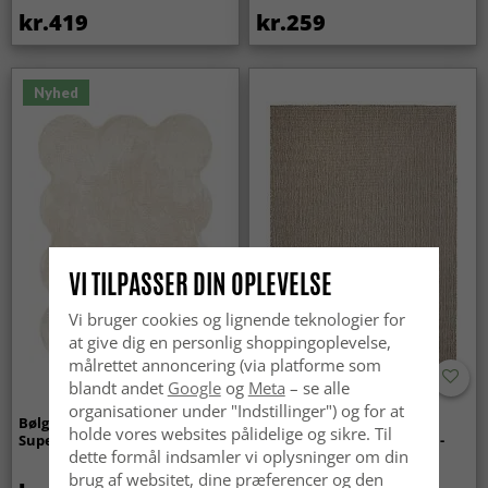
kr.419
kr.259
Nyhed
VI TILPASSER DIN OPLEVELSE
Vi bruger cookies og lignende teknologier for
at give dig en personlig shoppingoplevelse,
målrettet annoncering (via platforme som
blandt andet
Google
og
Meta
– se alle
organisationer under "Indstillinger") og for at
Bølget ryatæppe - Aranga
Tæpper til
holde vores websites pålidelige og sikre. Til
Super Soft Fur (beige)
indendørs/udendørs brug -
dette formål indsamler vi oplysninger om din
Arlo (beige)
brug af websitet, dine præferencer og den