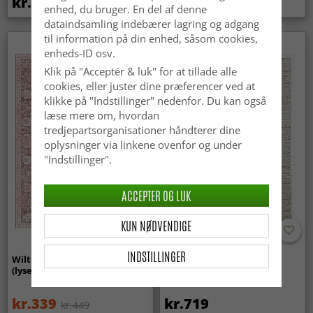
kr.369
kr.449
enhed, du bruger. En del af denne
dataindsamling indebærer lagring og adgang
til information på din enhed, såsom cookies,
enheds-ID osv.
Klik på "Acceptér & luk" for at tillade alle
cookies, eller juster dine præferencer ved at
klikke på "Indstillinger" nedenfor. Du kan også
læse mere om, hvordan
tredjepartsorganisationer håndterer dine
oplysninger via linkene ovenfor og under
"Indstillinger".
ACCEPTER OG LUK
KUN NØDVENDIGE
INDSTILLINGER
Wilton-tæppe - Gombalia
Uldtæppe - Avafors Wool
(lyserød)
Bubble (natural)
kr.339
kr.719
kr.449