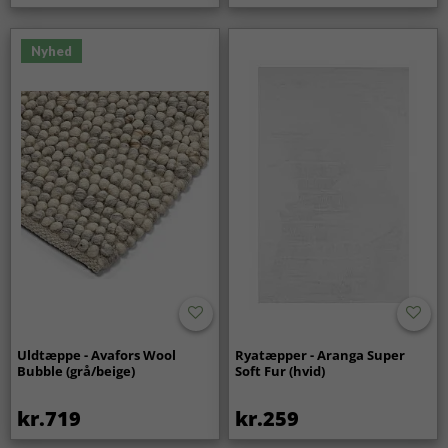
Nyhed
Uldtæppe - Avafors Wool
Ryatæpper - Aranga Super
Bubble (grå/beige)
Soft Fur (hvid)
kr.719
kr.259