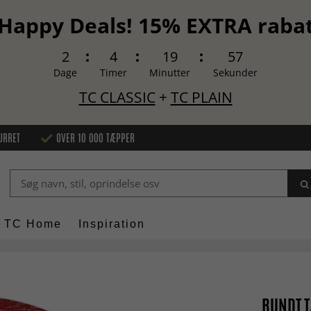
Happy Deals! 15% EXTRA raba
2
4
19
56
Dage
Timer
Minutter
Sekunder
TC CLASSIC
+
TC PLAIN
URRET
OVER 10 000 TÆPPER
TC Home
Inspiration
RUNDT T