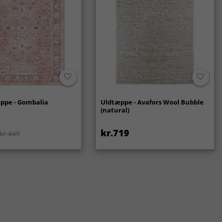
ppe - Gombalia
Uldtæppe - Avafors Wool Bubble
(natural)
kr.719
kr.449