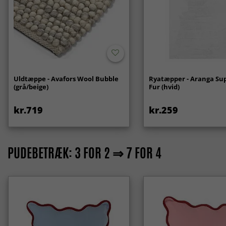
Uldtæppe - Avafors Wool Bubble
Ryatæpper - Aranga Sup
(grå/beige)
Fur (hvid)
kr.719
kr.259
PUDEBETRÆK: 3 FOR 2 ⇒ 7 FOR 4