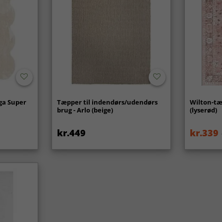
ga Super
Tæpper til indendørs/udendørs
Wilton-tæ
brug - Arlo (beige)
(lyserød)
kr.449
kr.339