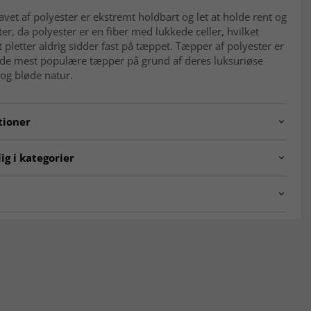
avet af polyester er ekstremt holdbart og let at holde rent og
tter, da polyester er en fiber med lukkede celler, hvilket
t pletter aldrig sidder fast på tæppet. Tæpper af polyester er
f de mest populære tæpper på grund af deres luksuriøse
og bløde natur.
tioner
va/Ran.SKD11156.801.DT092795.101.round-1
ig i kategorier
ÆPPER
☆ Trendcarpet Vintage Luxury ☆
 stuen
Røde tæpper
-tæpper bløde at gå på?
de tæpper
Trendcarpet Wilton Art Line
ætte og bløde luv gør dem behagelige og indbydende under
ALE
KLASSISKE TÆPPER
n-tæpper slidstærke?
R 200 cm
per har en tæt vævning og høj kvalitet, hvilket gør dem
stærke og velegnede til rum med høj belastning - som stue
ALLE TÆPPER