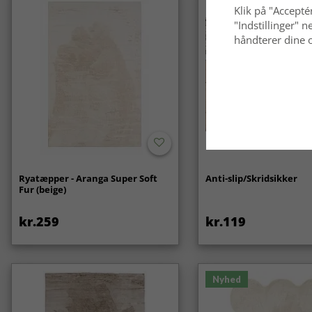
Klik på "Acceptér
"Indstillinger"
håndterer dine o
Ryatæpper - Aranga Super Soft
Anti-slip/Skridsikker
Fur (beige)
kr.259
kr.119
Nyhed