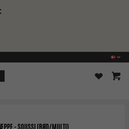
t
ÆPPE - SOUSSI (RØD/MULTI)