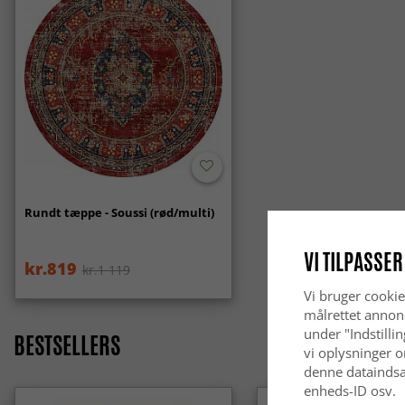
Rundt tæppe - Soussi (rød/multi)
VI TILPASSER
kr.819
kr.1 119
Vi bruger cookie
målrettet annon
under "Indstilli
BESTSELLERS
vi oplysninger o
denne dataindsa
enheds-ID osv.