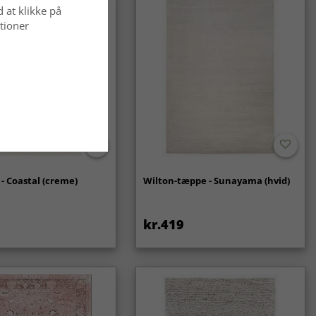
d at klikke på
tioner
- Coastal (creme)
Wilton-tæppe - Sunayama (hvid)
kr.419