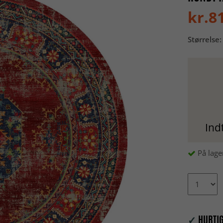
kr.8
Størrelse:
Ind
På lage
✓
HURTIG