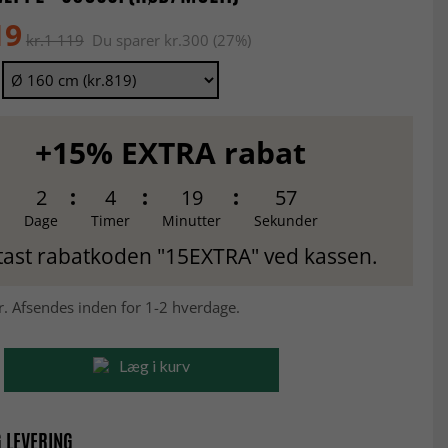
19
kr.1 119
Du sparer kr.300 (27%)
+15% EXTRA rabat
2
4
19
56
Dage
Timer
Minutter
Sekunder
tast rabatkoden "15EXTRA" ved kassen.
r. Afsendes inden for 1-2 hverdage.
Læg i kurv
 LEVERING