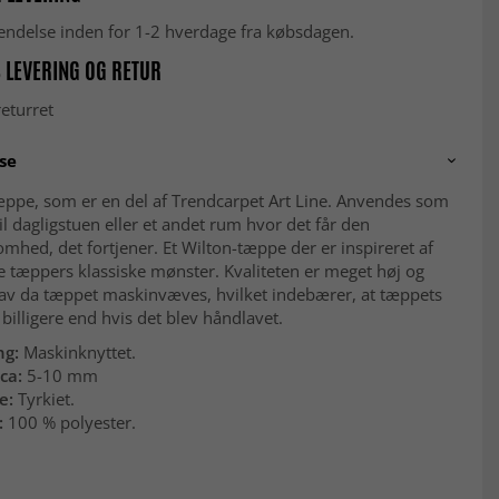
fsendelse inden for 1-2 hverdage fra købsdagen.
 LEVERING OG RETUR
eturret
se
æppe, som er en del af Trendcarpet Art Line. Anvendes som
il dagligstuen eller et andet rum hvor det får den
ed, det fortjener. Et Wilton-tæppe der er inspireret af
e tæppers klassiske mønster. Kvaliteten er meget høj og
lav da tæppet maskinvæves, hvilket indebærer, at tæppets
r billigere end hvis det blev håndlavet.
ng:
Maskinknyttet.
ca:
5-10 mm
e:
Tyrkiet.
:
100 % polyester.