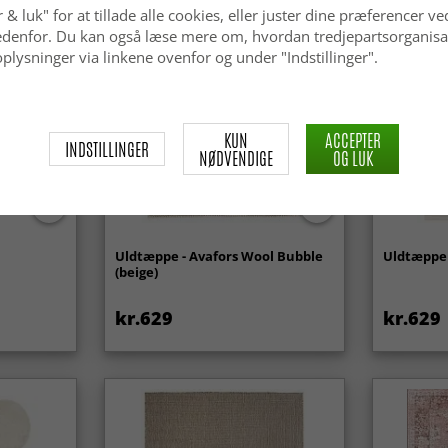
 & luk" for at tillade alle cookies, eller juster dine præferencer ve
 nedenfor. Du kan også læse mere om, hvordan tredjepartsorganisa
plysninger via linkene ovenfor og under "Indstillinger".
KUN
ACCEPTER
INDSTILLINGER
NØDVENDIGE
OG LUK
Uldtæppe - Avafors Wool Bubble
Uldtæppe 
(beige)
kr.629
kr.629