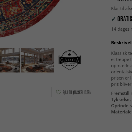
Klar til a
✓
GRATIS
14 dages r
Beskrivel
Klassisk t
et tæppe t
opmærksomh
orientalsk
prisen er 
pris blive
FØJ TIL ØNSKELISTEN
Fremstilli
Tykkelse, 
Oprindels
Materiale