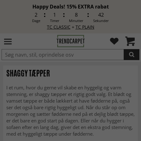
Happy Deals! 15% EXTRA rabat
2
1
8
40
Dage
Timer
Minutter
Sekunder
TC CLASSIC
+
TC PLAIN
LAGT I INDKØBSKURVEN.
SHAGGY TÆPPER
I et rum, hvor du gerne vil skabe en hyggelig og varm
stemning, er shaggy tæpper et rigtig godt valg. Et blødt og
vamset tæppe er både lækkert at have fødderne på, også
ser det også bare rigtig hyggeligt ud. Når du står op om
morgenen og sætter fødderne ned på et dejlig blødt tæppe,
er det bare en god start på dagen. Eller når du hygger i
sofaen efter en lang dag, giver det en ekstra god stemning,
med et hyggeligt tæppe under fødderne.