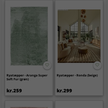
Ryatæpper - Aranga Super
Ryatæpper - Ronda (beige)
Soft Fur (grøn)
kr.259
kr.299