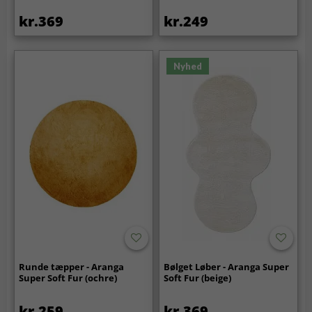
kr.369
kr.249
Nyhed
Runde tæpper - Aranga
Bølget Løber - Aranga Super
Super Soft Fur (ochre)
Soft Fur (beige)
kr.259
kr.369