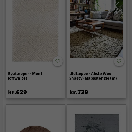
Ryatæpper - Monti
Uldtæppe - Aliste Wool
(offwhite)
Shaggy (alabaster gleam)
kr.629
kr.739