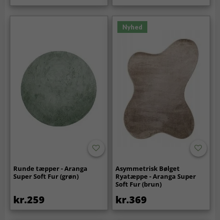
Nyhed
Runde tæpper - Aranga
Asymmetrisk Bølget
Super Soft Fur (grøn)
Ryatæppe - Aranga Super
Soft Fur (brun)
kr.259
kr.369