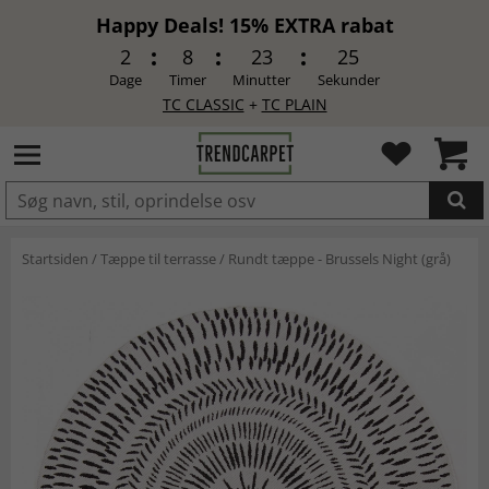
Happy Deals! 15% EXTRA rabat
2
8
23
25
Dage
Timer
Minutter
Sekunder
TC CLASSIC
+
TC PLAIN
LAGT I INDKØBSKURVEN.
Startsiden
/
Tæppe til terrasse
/
Rundt tæppe - Brussels Night (grå)