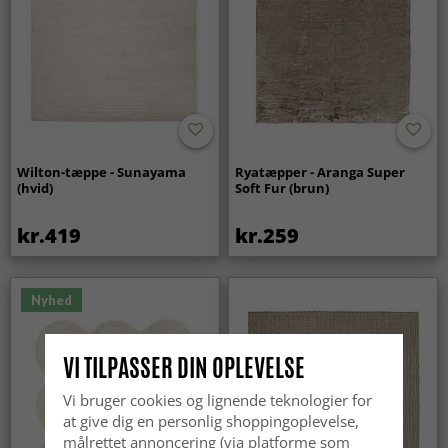
Wilton-tæppe - Sunayama
Ryatæpper - Aranga Super
(hvid)
Soft Fur (brun)
kr.419
kr.259
Nyhed
VI TILPASSER DIN OPLEVELSE
Vi bruger cookies og lignende teknologier for
at give dig en personlig shoppingoplevelse,
målrettet annoncering (via platforme som