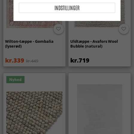
INDSTILLINGER
Wilton-tæppe - Gombalia
Uldtæppe - Avafors Wool
(lyserød)
Bubble (natural)
kr.339
kr.719
kr.449
Nyhed