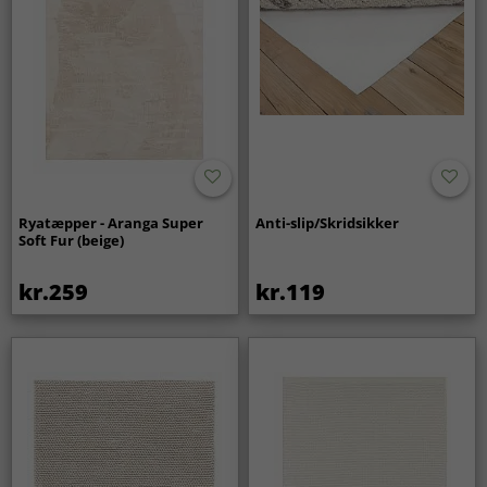
Ryatæpper - Aranga Super
Anti-slip/Skridsikker
Soft Fur (beige)
kr.259
kr.119