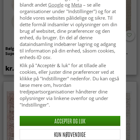
blandt andet
Google
og
Meta
– se alle
organisationer under "Indstillinger") og for at
holde vores websites pålidelige og sikre. Til
dette formål indsamler vi oplysninger om din
brug af websitet, dine præferencer og den
enhed, du bruger. En del af denne
dataindsamling indebærer lagring og adgang
Bølget ryatæppe - Aranga
Tæpper til
til information på din enhed, såsom cookies,
Super Soft Fur (beige)
indendørs/udendørs brug -
enheds-ID osv.
Arlo (beige)
Klik på "Acceptér & luk" for at tillade alle
kr.369
kr.449
cookies, eller juster dine præferencer ved at
klikke på "Indstillinger" nedenfor. Du kan også
læse mere om, hvordan
tredjepartsorganisationer håndterer dine
oplysninger via linkene ovenfor og under
"Indstillinger".
ACCEPTER OG LUK
KUN NØDVENDIGE