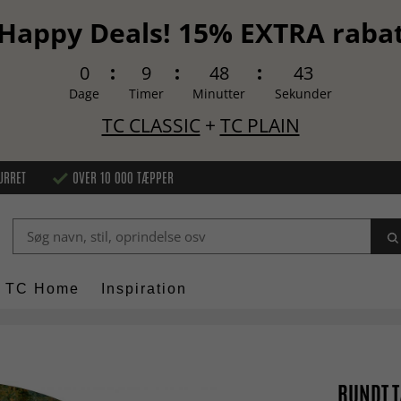
Happy Deals! 15% EXTRA raba
0
9
48
42
Dage
Timer
Minutter
Sekunder
TC CLASSIC
+
TC PLAIN
URRET
OVER 10 000 TÆPPER
TC Home
Inspiration
RUNDT T