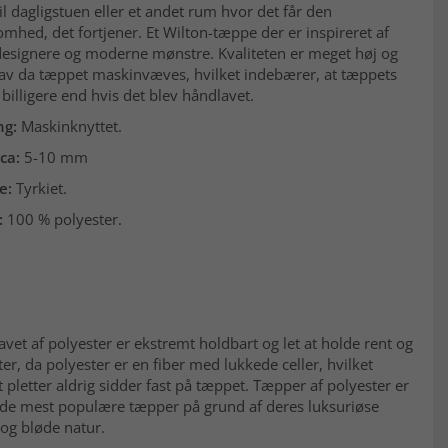
il dagligstuen eller et andet rum hvor det får den
ed, det fortjener. Et Wilton-tæppe der er inspireret af
designere og moderne mønstre. Kvaliteten er meget høj og
lav da tæppet maskinvæves, hvilket indebærer, at tæppets
r billigere end hvis det blev håndlavet.
ng:
Maskinknyttet.
ca:
5-10 mm
e:
Tyrkiet.
:
100 % polyester.
avet af polyester er ekstremt holdbart og let at holde rent og
tter, da polyester er en fiber med lukkede celler, hvilket
t pletter aldrig sidder fast på tæppet. Tæpper af polyester er
f de mest populære tæpper på grund af deres luksuriøse
og bløde natur.