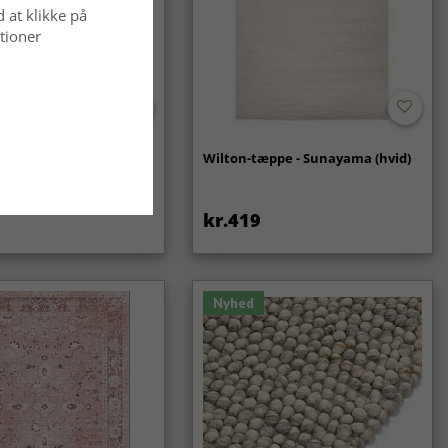
d at klikke på
tioner
- Coastal (creme)
Wilton-tæppe - Sunayama (hvid)
kr.419
Nyhed