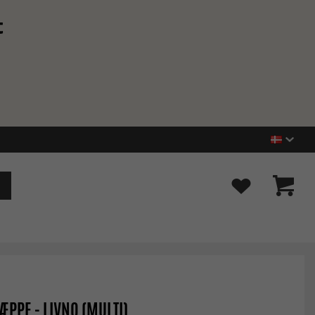
t
ÆPPE - LIVNO (MULTI)