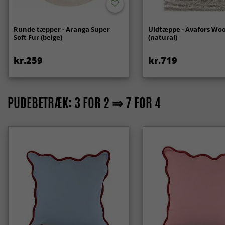
Runde tæpper - Aranga Super
Uldtæppe - Avafors Woo
Soft Fur (beige)
(natural)
kr.259
kr.719
PUDEBETRÆK: 3 FOR 2 ⇒ 7 FOR 4