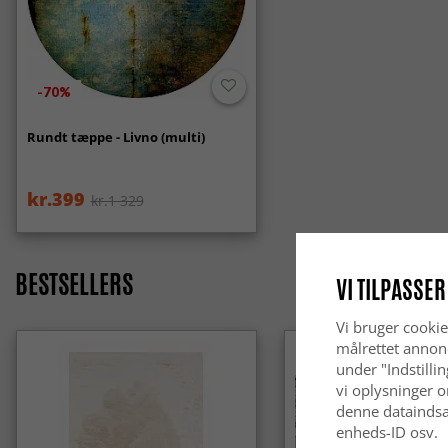
-70%
Rundt tæppe - Livno (multi)
kr.399
kr.1 329
BESTSELLERS
VI TILPASSER
Vi bruger cookie
målrettet annon
under "Indstilli
vi oplysninger o
denne dataindsa
enheds-ID osv.