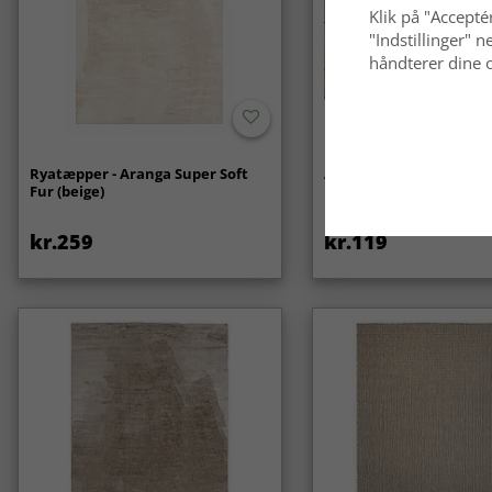
Klik på "Acceptér
"Indstillinger"
håndterer dine o
Ryatæpper - Aranga Super Soft
Anti-slip/Skridsikker
Fur (beige)
kr.259
kr.119