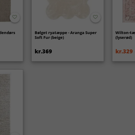
udendørs
Bølget ryatæppe - Aranga Super
Wilton-tæ
Soft Fur (beige)
(lyserød)
kr.369
kr.329