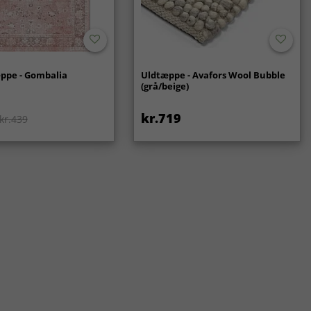
ppe - Gombalia
Uldtæppe - Avafors Wool Bubble
(grå/beige)
kr.719
kr.439