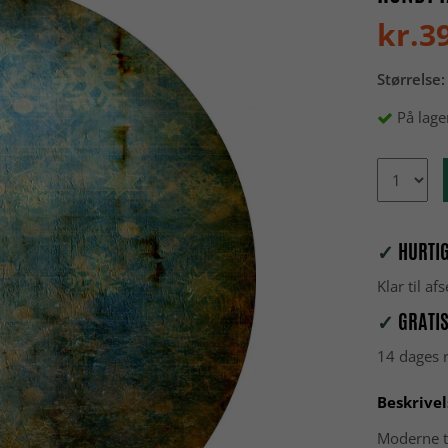
kr.3
Størrelse:
På lage
✓
HURTIG
Klar til a
✓
GRATIS
14 dages r
Beskrivel
Moderne t