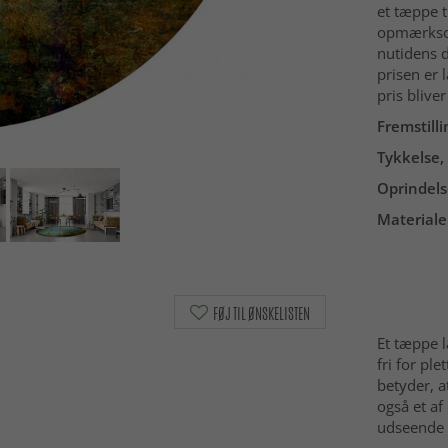
et tæppe t
opmærksomh
nutidens 
prisen er 
pris blive
Fremstilli
Tykkelse, 
Oprindels
Materiale
FØJ TIL ØNSKELISTEN
Et tæppe l
fri for ple
betyder, a
også et a
udseende 