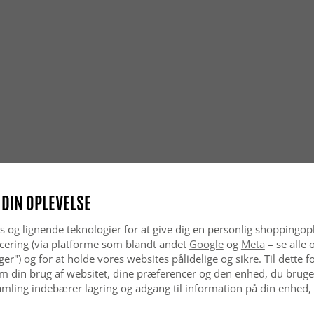
Passer W
Ja, de er 
fremragen
Er Wilton
Helt sikke
så godt i 
Passer Wi
Ja, Wilton
moderne h
 DIN OPLEVELSE
s og lignende teknologier for at give dig en personlig shoppingop
cering (via platforme som blandt andet
Google
og
Meta
– se alle 
nger") og for at holde vores websites pålidelige og sikre. Til dette
m din brug af websitet, dine præferencer og den enhed, du bruger
mling indebærer lagring og adgang til information på din enhed,