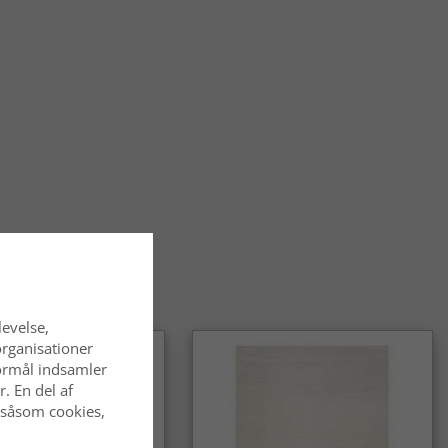
ilton-tæpper til hjem med børn og kæledyr?
slidstærke og nemme at holde rene, hvilket gør dem til et
de valg til børnefamilier og hjem med kæledyr.
-tæpper velegnede til både stue og entré?
rt. Takket være den tætte luv og slidstyrken fungerer de lige
stuen som i entréen og andre områder med meget trafik.
lton-tæpper til forskellige indretningsstile?
-tæpper fås i mange mønstre og farver og passer lige godt i
jem som i klassiske omgivelser.
levelse,
organisationer
 formål indsamler
. En del af
 såsom cookies,