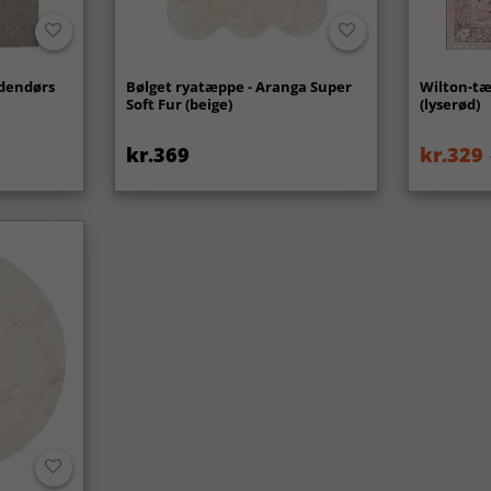
udendørs
Bølget ryatæppe - Aranga Super
Wilton-tæ
Soft Fur (beige)
(lyserød)
kr.369
kr.329