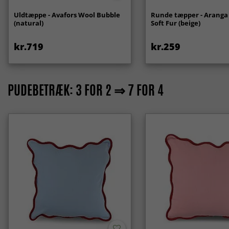
Uldtæppe - Avafors Wool Bubble
Runde tæpper - Aranga
(natural)
Soft Fur (beige)
kr.719
kr.259
PUDEBETRÆK: 3 FOR 2 ⇒ 7 FOR 4