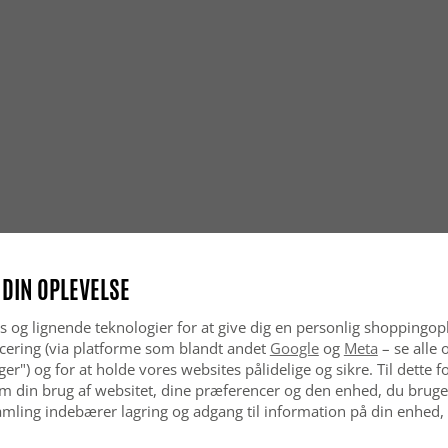
klassisk s
Hvordan f
Orientals
samtidig e
Er orient
Ja, orient
til hjem, 
flotte udse
Er et ori
Ja, orient
aldrig går
 DIN OPLEVELSE
hjem.
s og lignende teknologier for at give dig en personlig shoppingop
cering (via platforme som blandt andet
Google
og
Meta
– se alle 
nger") og for at holde vores websites pålidelige og sikre. Til dette
m din brug af websitet, dine præferencer og den enhed, du bruger
mling indebærer lagring og adgang til information på din enhed,