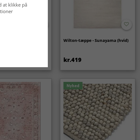
d at klikke på
tioner
- Coastal (creme)
Wilton-tæppe - Sunayama (hvid)
kr.419
Nyhed