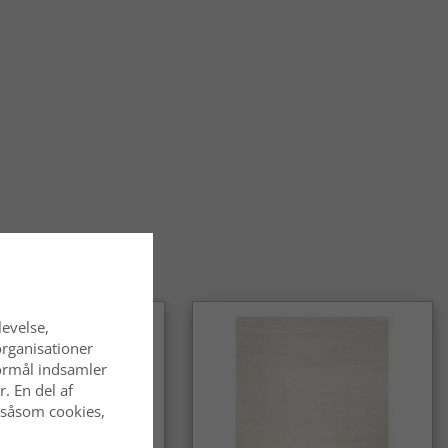
temning.
øles det at gå på et orientalsk tæppe?
ke tæpper føles bløde og behagelige under fødderne og har
n solid kvalitet, der gør dem velegnede til daglig brug.
alske tæpper slidstærke?
alske tæpper er kendt for deres holdbarhed og egner sig godt
hvor de bruges ofte. Med den rette pleje bevarer de deres
ende i lang tid.
entalsk tæppe et tidløst valg?
alske tæpper er et klassisk og langtidsholdbart valg, som
 af mode. De passer lige godt i traditionelle som i moderne
levelse,
organisationer
 formål indsamler
. En del af
 såsom cookies,