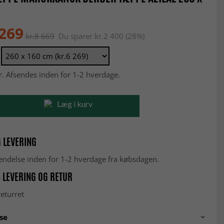
 269
kr.8 669
Du sparer kr.2 400 (28%)
r. Afsendes inden for 1-2 hverdage.
Læg i kurv
 LEVERING
fsendelse inden for 1-2 hverdage fra købsdagen.
 LEVERING OG RETUR
eturret
se