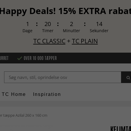
Happy Deals! 15% EXTRA raba
1
20
2
13
Dage
Timer
Minutter
Sekunder
TC CLASSIC
+
TC PLAIN
URRET
OVER 10 000 TÆPPER
TC Home
Inspiration
 tæppe Azilal 260 x 160 cm
KELIMTÆ