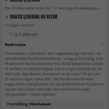
Klar til afsendelse inden for 1-2 hverdage fra købsdagen.
✓
GRATIS LEVERING OG RETUR
14 dages returret
FØJ TIL ØNSKELISTEN
Beskrivelse
Kreativiteten, udførelsen, det uregelmæssige mønster, de
sensationelle farvekombinationer - smag er forskellig, men
få personer skulle protestere hvis Azilal tæppet blev udråbt
til verdens smukkeste tæppe. Det er noget enesteånde der
ikke lader dig uberørt. Derudover er de lavet 100 procent
af naturens egne materialer. Den hvide/naturfarvede
baggrund fra bjergfårenes uld og de klare farver fra planter
og bær der vokser naturligt i de imponerende høje
bjergområder i Azilal regionen.
Fremstilling:
Håndvævet