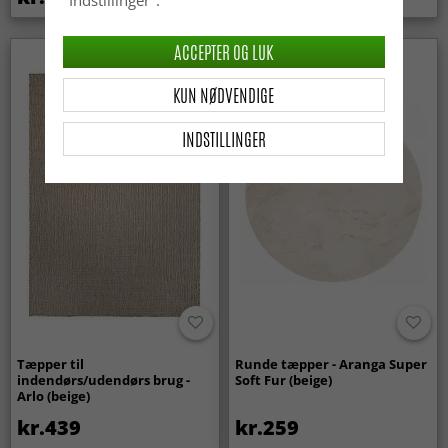
"Indstillinger".
ACCEPTER OG LUK
KUN NØDVENDIGE
INDSTILLINGER
Tæpper til
Runde tæpper - Aranga Super
indendørs/udendørs brug -
Soft Fur (beige)
Arlo (beige)
kr.439
kr.259