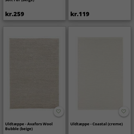
kr.259
kr.119
Uldtæppe - Avafors Wool
Uldtæppe - Coastal (creme)
Bubble (beige)