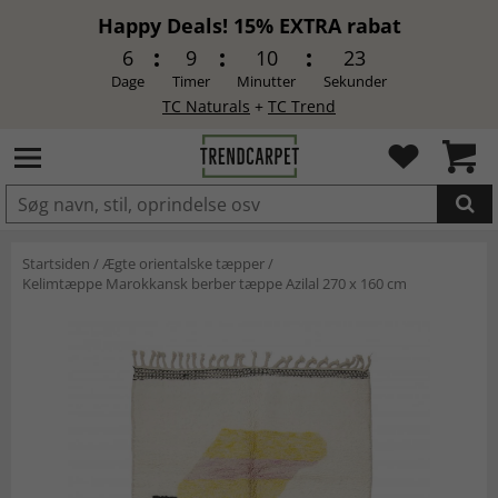
Happy Deals! 15% EXTRA rabat
6
9
10
22
Dage
Timer
Minutter
Sekunder
TC Naturals
+
TC Trend
LAGT I INDKØBSKURVEN.
Startsiden
/
Ægte orientalske tæpper
/
Kelimtæppe Marokkansk berber tæppe Azilal 270 x 160 cm