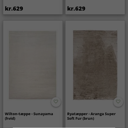
kr.629
kr.629
Wilton-tæppe - Sunayama
Ryatæpper - Aranga Super
(hvid)
Soft Fur (brun)