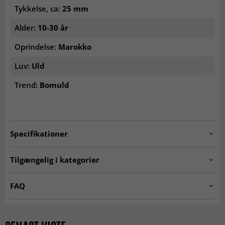
Tykkelse, ca:
25 mm
Alder:
10-30 år
Oprindelse:
Marokko
Luv:
Uld
Trend:
Bomuld
Specifikationer
Artno:
20230308_azilal_AZ_N_82
Tilgængelig i kategorier
Ægte orientalske tæpper
Kelim-tæpper
FAQ
Marokkanske Berber-
Uldtæpper
Hvad kendetegner et orientalsk tæppe?
tæpper
Orientalske tæpper er kendetegnet ved detaljerede
Flerfarvede tæpper
SEASON SALE