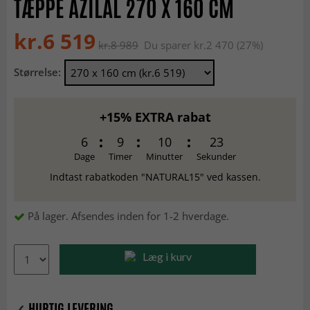
TÆPPE AZILAL 270 X 160 CM
kr.6 519
kr.8 989
Du sparer kr.2 470 (27%)
Størrelse:
+15% EXTRA rabat
6
9
10
22
Dage
Timer
Minutter
Sekunder
Indtast rabatkoden "NATURAL15" ved kassen.
På lager. Afsendes inden for 1-2 hverdage.
Læg i kurv
✓
HURTIG LEVERING