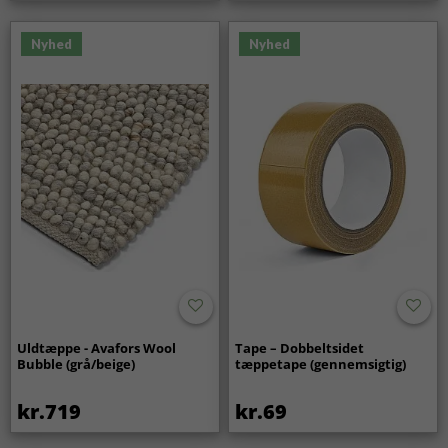
Nyhed
Nyhed
Uldtæppe - Avafors Wool
Tape – Dobbeltsidet
Bubble (grå/beige)
tæppetape (gennemsigtig)
kr.719
kr.69