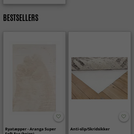
Er et orientalsk tæppe et tidløst valg?
BESTSELLERS
Ja, orientalske tæpper er et klassisk og langtidsholdbart
valg, som aldrig går af mode. De passer lige godt i
traditionelle som i moderne hjem.
Ryatæpper - Aranga Super
Anti-slip/Skridsikker
Soft Fur (beige)