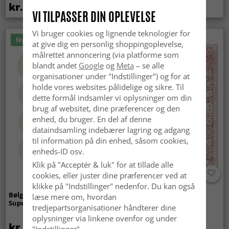
kr.419
kr.259
VI TILPASSER DIN OPLEVELSE
Vi bruger cookies og lignende teknologier for
Nyhed
at give dig en personlig shoppingoplevelse,
målrettet annoncering (via platforme som
blandt andet
Google
og
Meta
– se alle
organisationer under "Indstillinger") og for at
holde vores websites pålidelige og sikre. Til
dette formål indsamler vi oplysninger om din
brug af websitet, dine præferencer og den
enhed, du bruger. En del af denne
dataindsamling indebærer lagring og adgang
til information på din enhed, såsom cookies,
enheds-ID osv.
Klik på "Acceptér & luk" for at tillade alle
cookies, eller juster dine præferencer ved at
klikke på "Indstillinger" nedenfor. Du kan også
Bølget ryatæppe - Aranga
Wilton-tæppe - Gombalia
læse mere om, hvordan
Super Soft Fur (beige)
(lyserød)
tredjepartsorganisationer håndterer dine
oplysninger via linkene ovenfor og under
kr.369
kr.329
kr.439