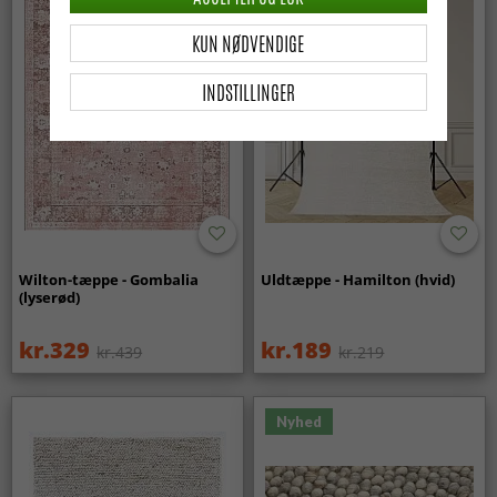
KUN NØDVENDIGE
INDSTILLINGER
Wilton-tæppe - Gombalia
Uldtæppe - Hamilton (hvid)
(lyserød)
kr.329
kr.189
kr.439
kr.219
Nyhed