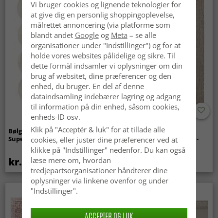
Vi bruger cookies og lignende teknologier for
at give dig en personlig shoppingoplevelse,
målrettet annoncering (via platforme som
blandt andet
Google
og
Meta
– se alle
organisationer under "Indstillinger") og for at
holde vores websites pålidelige og sikre. Til
dette formål indsamler vi oplysninger om din
brug af websitet, dine præferencer og den
enhed, du bruger. En del af denne
dataindsamling indebærer lagring og adgang
til information på din enhed, såsom cookies,
enheds-ID osv.
Klik på "Acceptér & luk" for at tillade alle
Bølget ryatæppe - Aranga
Tæpper til
Super Soft Fur (beige)
indendørs/udendørs brug -
cookies, eller juster dine præferencer ved at
Arlo (beige)
klikke på "Indstillinger" nedenfor. Du kan også
kr.369
kr.439
læse mere om, hvordan
tredjepartsorganisationer håndterer dine
oplysninger via linkene ovenfor og under
"Indstillinger".
ACCEPTER OG LUK