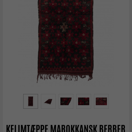
KELIMTÆPPE MAROKKANSK BERBER