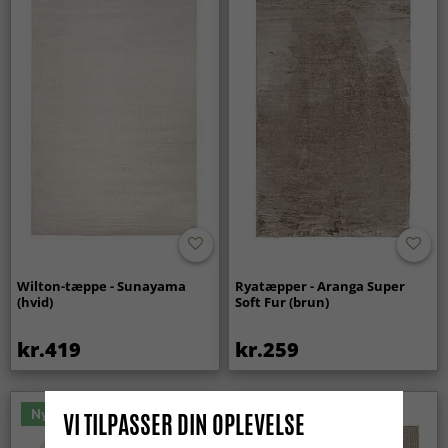
Wilton-tæppe - Sunayama
Ryatæpper - Aranga Super
(hvid)
Soft Fur (brun)
kr.419
kr.259
Nyhed
VI TILPASSER DIN OPLEVELSE