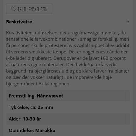
FØJ TIL ØNSKELISTEN
Beskrivelse
Kreativiteten, udførelsen, det uregelmæssige mønster, de
sensationelle farvekombinationer - smag er forskellig, men
få personer skulle protestere hvis Azilal tæppet blev udråbt
til verdens smukkeste tæppe. Det er noget enesteånde der
ikke lader dig uberørt. Derudover er de lavet 100 procent
af naturens egne materialer. Den hvide/naturfarvede
baggrund fra bjergfårenes uld og de klare farver fra planter
og bær der vokser naturligt i de imponerende høje
bjergområder i Azilal regionen.
Fremstilling:
Håndvævet
Tykkelse, ca:
25 mm
Alder:
10-30 år
Oprindelse:
Marokko