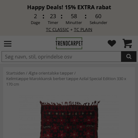
Happy Deals! 15% EXTRA rabat
2
23
58
60
Dage
Timer
Minutter
Sekunder
TC CLASSIC
+
TC PLAIN
LAGT I INDKØBSKURVEN.
Startsiden
/
Ægte orientalske tæpper
/
Kelimtæppe Marokkansk berber tæppe Azilal Special Edition 330 x
170 cm