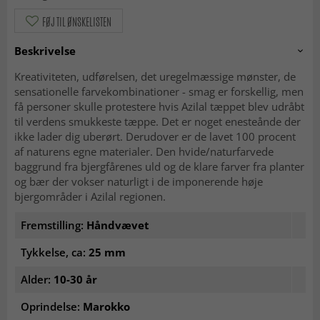
FØJ TIL ØNSKELISTEN
Beskrivelse
Kreativiteten, udførelsen, det uregelmæssige mønster, de
sensationelle farvekombinationer - smag er forskellig, men
få personer skulle protestere hvis Azilal tæppet blev udråbt
til verdens smukkeste tæppe. Det er noget enesteånde der
ikke lader dig uberørt. Derudover er de lavet 100 procent
af naturens egne materialer. Den hvide/naturfarvede
baggrund fra bjergfårenes uld og de klare farver fra planter
og bær der vokser naturligt i de imponerende høje
bjergområder i Azilal regionen.
Fremstilling:
Håndvævet
Tykkelse, ca:
25 mm
Alder:
10-30 år
Oprindelse:
Marokko