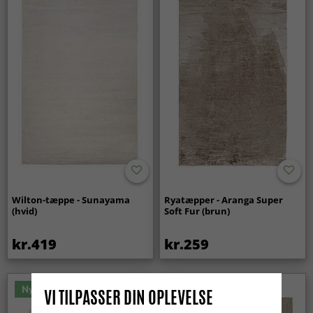
Wilton-tæppe - Sunayama
Ryatæpper - Aranga Super
(hvid)
Soft Fur (brun)
kr.419
kr.259
Nyhed
VI TILPASSER DIN OPLEVELSE