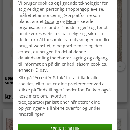
Vi bruger cookies og lignende teknologier for
at give dig en personlig shoppingoplevelse,
målrettet annoncering (via platforme som
blandt andet
Google
og
Meta
– se alle
organisationer under "Indstillinger") og for at
holde vores websites pålidelige og sikre. Til
dette formål indsamler vi oplysninger om din
brug af websitet, dine præferencer og den
enhed, du bruger. En del af denne
dataindsamling indebærer lagring og adgang
til information på din enhed, såsom cookies,
enheds-ID osv.
Klik på "Acceptér & luk" for at tillade alle
Bølget ryatæppe - Aranga
Tæpper til
Super Soft Fur (beige)
indendørs/udendørs brug -
cookies, eller juster dine præferencer ved at
Arlo (beige)
klikke på "Indstillinger" nedenfor. Du kan også
kr.369
kr.449
læse mere om, hvordan
tredjepartsorganisationer håndterer dine
oplysninger via linkene ovenfor og under
"Indstillinger".
ACCEPTER OG LUK