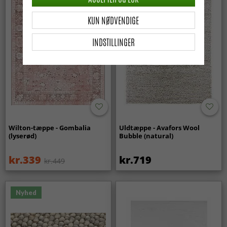
KUN NØDVENDIGE
INDSTILLINGER
Wilton-tæppe - Gombalia
Uldtæppe - Avafors Wool
(lyserød)
Bubble (natural)
kr.339
kr.719
kr.449
Nyhed