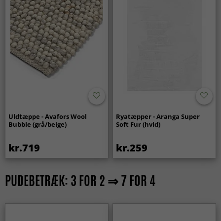
Uldtæppe - Avafors Wool
Ryatæpper - Aranga Super
Bubble (grå/beige)
Soft Fur (hvid)
kr.719
kr.259
PUDEBETRÆK: 3 FOR 2 ⇒ 7 FOR 4