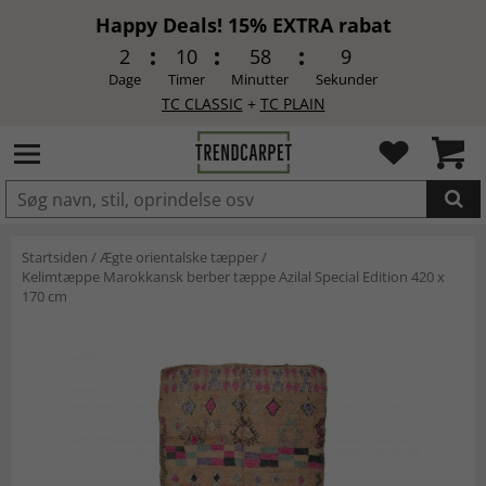
Happy Deals! 15% EXTRA rabat
2
10
58
9
Dage
Timer
Minutter
Sekunder
TC CLASSIC
+
TC PLAIN
LAGT I INDKØBSKURVEN.
Startsiden
/
Ægte orientalske tæpper
/
Kelimtæppe Marokkansk berber tæppe Azilal Special Edition 420 x
170 cm