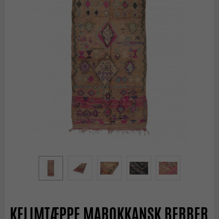
KELIMTÆPPE MAROKKANSK BERBER