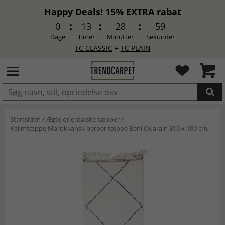
Happy Deals! 15% EXTRA rabat
0
13
28
58
Dage
Timer
Minutter
Sekunder
TC CLASSIC
+
TC PLAIN
LAGT I INDKØBSKURVEN.
Startsiden
/
Ægte orientalske tæpper
/
Kelimtæppe Marokkansk berber tæppe Beni Ouarain 310 x 100 cm