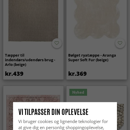
Tæpper til
Bølget ryatæppe - Aranga
indendørs/udendørs brug -
Super Soft Fur (beige)
Arlo (beige)
kr.439
kr.369
Nyhed
VI TILPASSER DIN OPLEVELSE
Vi bruger cookies og lignende teknologier for
at give dig en personlig shoppingoplevelse,