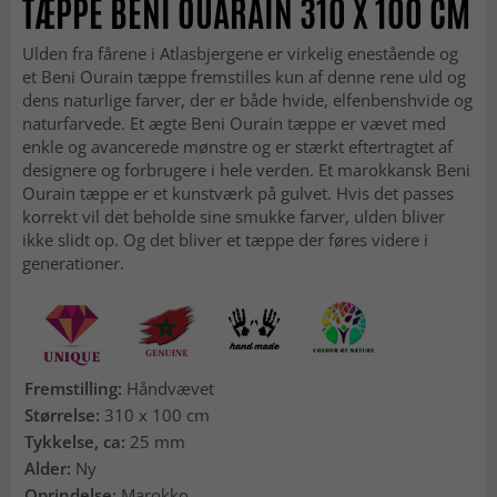
TÆPPE BENI OUARAIN 310 X 100 CM
Ulden fra fårene i Atlasbjergene er virkelig enestående og
et Beni Ourain tæppe fremstilles kun af denne rene uld og
dens naturlige farver, der er både hvide, elfenbenshvide og
naturfarvede. Et ægte Beni Ourain tæppe er vævet med
enkle og avancerede mønstre og er stærkt eftertragtet af
designere og forbrugere i hele verden. Et marokkansk Beni
Ourain tæppe er et kunstværk på gulvet. Hvis det passes
korrekt vil det beholde sine smukke farver, ulden bliver
ikke slidt op. Og det bliver et tæppe der føres videre i
generationer.
Fremstilling:
Håndvævet
Størrelse:
310 x 100 cm
Tykkelse, ca:
25 mm
Alder:
Ny
Oprindelse:
Marokko