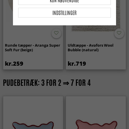
KUN NØDVENDIGE
INDSTILLINGER
Runde tæpper - Aranga Super
Uldtæppe - Avafors Wool
Soft Fur (beige)
Bubble (natural)
kr.259
kr.719
PUDEBETRÆK: 3 FOR 2 ⇒ 7 FOR 4