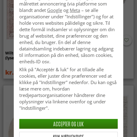
målrettet annoncering (via platforme som
blandt andet
Google
og
Meta
– se alle
organisationer under "Indstillinger") og for at
holde vores websites pålidelige og sikre. Til
dette formål indsamler vi oplysninger om din
brug af websitet, dine præferencer og den
enhed, du bruger. En del af denne
dataindsamling indebærer lagring og adgang
Wilton-tæppe - Gombalia
Uldtæppe - Avafors Wool
til information på din enhed, såsom cookies,
(lyserød)
Bubble (grå/beige)
enheds-ID osv.
Klik på "Acceptér & luk" for at tillade alle
kr.329
kr.719
kr.439
cookies, eller juster dine præferencer ved at
klikke på "Indstillinger" nedenfor. Du kan også
læse mere om, hvordan
tredjepartsorganisationer håndterer dine
oplysninger via linkene ovenfor og under
"Indstillinger".
ACCEPTER OG LUK