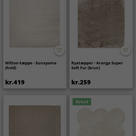
Wilton-tæppe - Sunayama
Ryatæpper - Aranga Super
(hvid)
Soft Fur (brun)
kr.419
kr.259
Nyhed