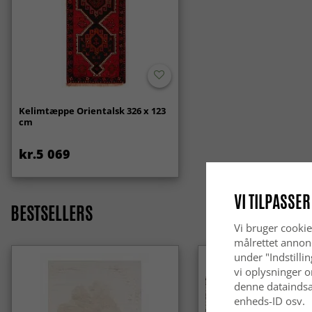
Kelimtæppe Orientalsk 326 x 123
cm
kr.5 069
VI TILPASSER
BESTSELLERS
Vi bruger cookie
målrettet annon
under "Indstilli
vi oplysninger o
denne dataindsa
enheds-ID osv.