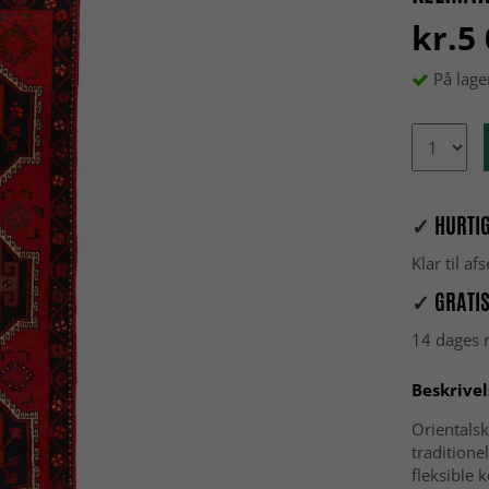
kr.5
På lage
✓
HURTIG
Klar til a
✓
GRATIS
14 dages r
Beskrivel
Orientals
tradition
fleksible