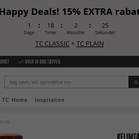
Happy Deals! 15% EXTRA raba
1
18
2
24
Dage
Timer
Minutter
Sekunder
TC CLASSIC
+
TC PLAIN
URRET
OVER 10 000 TÆPPER
TC Home
Inspiration
23 cm
KELIMTÆ