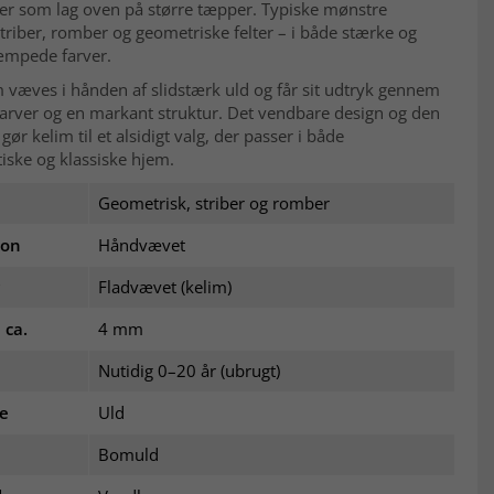
ler som lag oven på større tæpper. Typiske mønstre
triber, romber og geometriske felter – i både stærke og
mpede farver.
 væves i hånden af slidstærk uld og får sit udtryk gennem
farver og en markant struktur. Det vendbare design og den
 gør kelim til et alsidigt valg, der passer i både
iske og klassiske hjem.
Geometrisk, striber og romber
ion
Håndvævet
Fladvævet (kelim)
 ca.
4 mm
Nutidig 0–20 år (ubrugt)
le
Uld
Bomuld