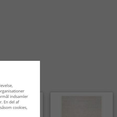
e tæpper passer særligt godt i stue, spisestue og bibliotek,
er også flot i soveværelset, hvor de skaber en hyggelig og
temning.
øles det at gå på et orientalsk tæppe?
ke tæpper føles bløde og behagelige under fødderne og har
n solid kvalitet, der gør dem velegnede til daglig brug.
alske tæpper slidstærke?
alske tæpper er kendt for deres holdbarhed og egner sig godt
hvor de bruges ofte. Med den rette pleje bevarer de deres
ende i lang tid.
entalsk tæppe et tidløst valg?
alske tæpper er et klassisk og langtidsholdbart valg, som
levelse,
 af mode. De passer lige godt i traditionelle som i moderne
organisationer
 formål indsamler
. En del af
 såsom cookies,