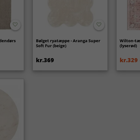
udendørs
Bølget ryatæppe - Aranga Super
Wilton-tæ
Soft Fur (beige)
(lyserød)
kr.369
kr.329