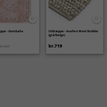
ppe - Gombalia
Uldtæppe - Avafors Wool Bubble
(grå/beige)
kr.719
kr.439