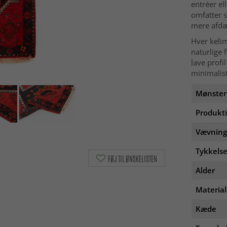
entréer el
omfatter s
mere afdæ
Hver kelim
naturlige 
lave profil
minimalist
Mønster
Produkt
Vævning
Tykkelse
FØJ TIL ØNSKELISTEN
Alder
Materia
Kæde