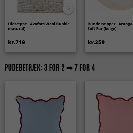
Uldtæppe - Avafors Wool Bubble
Runde tæpper - Aranga
(natural)
Soft Fur (beige)
kr.719
kr.259
PUDEBETRÆK: 3 FOR 2 ⇒ 7 FOR 4