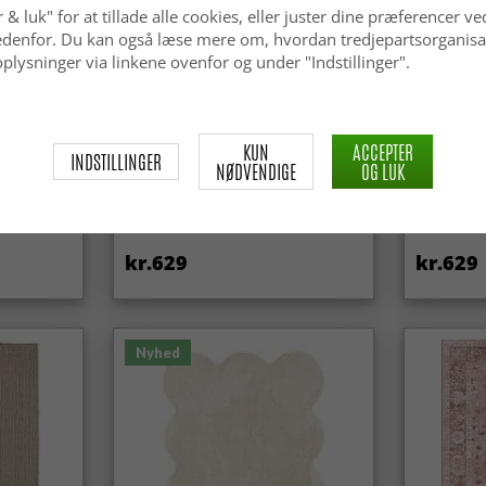
 & luk" for at tillade alle cookies, eller juster dine præferencer ve
 nedenfor. Du kan også læse mere om, hvordan tredjepartsorganisa
plysninger via linkene ovenfor og under "Indstillinger".
KUN
ACCEPTER
INDSTILLINGER
NØDVENDIGE
OG LUK
Uldtæppe - Avafors Wool Bubble
Uldtæppe 
(beige)
kr.629
kr.629
Nyhed