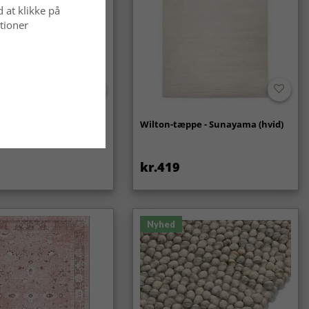
d at klikke på
tioner
- Coastal (creme)
Wilton-tæppe - Sunayama (hvid)
kr.419
Nyhed