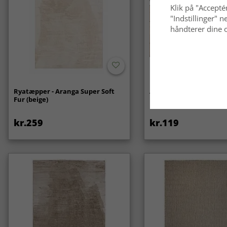
Klik på "Acceptér
"Indstillinger"
håndterer dine o
Ryatæpper - Aranga Super Soft
Anti-slip/Skridsikker
Fur (beige)
kr.259
kr.119