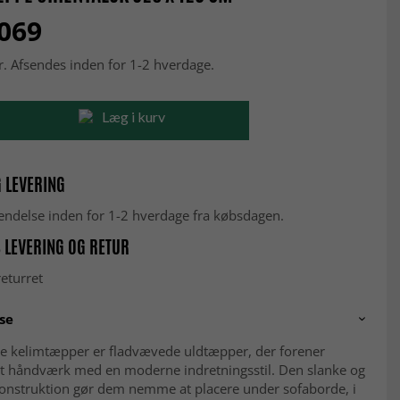
 069
r. Afsendes inden for 1-2 hverdage.
Læg i kurv
 LEVERING
fsendelse inden for 1-2 hverdage fra købsdagen.
 LEVERING OG RETUR
eturret
se
ke kelimtæpper er fladvævede uldtæpper, der forener
elt håndværk med en moderne indretningsstil. Den slanke og
 konstruktion gør dem nemme at placere under sofaborde, i