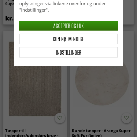
oplysninger via linkene ovenfor og under
Super Soft Fur (beige)
(lyserød)
"Indstillinger".
kr.369
kr.329
kr.439
ACCEPTER OG LUK
KUN NØDVENDIGE
INDSTILLINGER
Tæpper til
Runde tæpper - Aranga Super
indendørs/udendørs brug -
Soft Fur (beige)