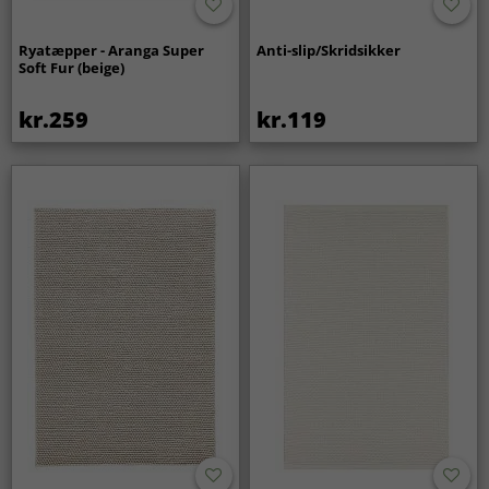
Ryatæpper - Aranga Super
Anti-slip/Skridsikker
Soft Fur (beige)
kr.259
kr.119