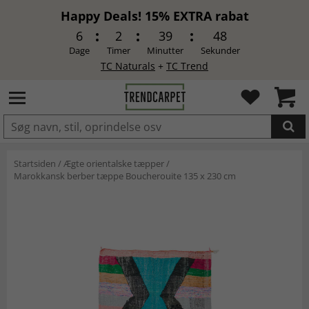
Happy Deals! 15% EXTRA rabat
6
2
39
48
Dage
Timer
Minutter
Sekunder
TC Naturals
+
TC Trend
LAGT I INDKØBSKURVEN.
Startsiden
/
Ægte orientalske tæpper
/
Marokkansk berber tæppe Boucherouite 135 x 230 cm