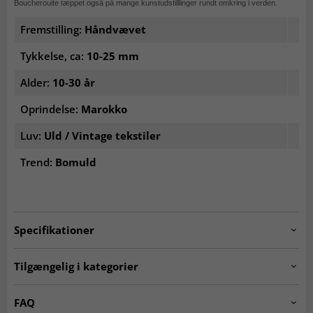
Boucherouite tæppet også på mange kunstudstilllinger rundt omkring i verden.
Fremstilling:
Håndvævet
Tykkelse, ca:
10-25 mm
Alder:
10-30 år
Oprindelse:
Marokko
Luv:
Uld / Vintage tekstiler
Trend:
Bomuld
Specifikationer
Artno:
20240710_bouch_N_034
Tilgængelig i kategorier
Kludetæpper
Ægte orientalske tæpper
FAQ