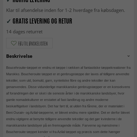
Klar til afsendelse inden for 1-2 hverdage fra købsdagen.
✓
GRATIS LEVERING OG RETUR
14 dages returret
FØJ TIL ØNSKELISTEN
Beskrivelse
Boucehrouite-tæppet er endnu et tæppe i rækken af fantastiske tæppekreationer fra
Marokko. Boucherouite tæppet er et genbrugstæppe der laves af tidligere anvendte
tekstiler, som uld, bomuld, garn, syntetiske fibre og andre tekstiler der kan
genanvendes. Disse vidunderlige marokkanske genbrugstæpper er en konsekvens
af forandringen der er sket i de seneste årtier i de marokkanske landsbyer, hvor
gamle nomadekulturer er erstattet af fast landbrug og andre moderne
beskæftigelser i landsbyen. Det har ført til, at ulden fra fårene, der er materialet i
Beni Ourain- og Azilal-tæpperne, er blevet endnu mere sjældne. Det er derfor blevet
endnu vigtigere at benytte tidligere anvendte tekstiler og det gør kvinderne i de
marokkanske landsbyer på en fremragende måde. Farverne og mønstrene i
Boucherouite tæppet kender vi fra Azilal tæppet og præcis som dette hænger