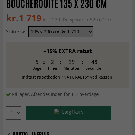
BOUCHEROUITE 135 X 230 CM
kr.1 719
kr.2 239
Du sparer kr.520 (23%)
Størrelse:
+15% EXTRA rabat
6
2
39
48
Dage
Timer
Minutter
Sekunder
Indtast rabatkoden "NATURAL15" ved kassen.
På lager. Afsendes inden for 1-2 hverdage.
Læg i kurv
✓
HURTIG LEVERING