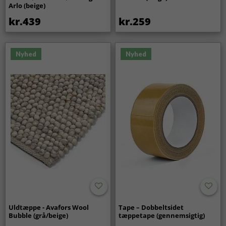
Arlo (beige)
kr.439
kr.259
Nyhed
Nyhed
Uldtæppe - Avafors Wool
Tape – Dobbeltsidet
Bubble (grå/beige)
tæppetape (gennemsigtig)