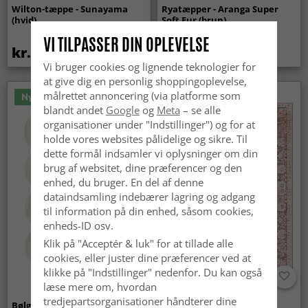
Wilton-tæppe - Sunayama
Ryatæpper - Aranga Super
(hvid)
Soft Fur (brun)
VI TILPASSER DIN OPLEVELSE
kr.419
kr.259
Vi bruger cookies og lignende teknologier for
at give dig en personlig shoppingoplevelse,
målrettet annoncering (via platforme som
Nyhed
blandt andet
Google
og
Meta
– se alle
organisationer under "Indstillinger") og for at
holde vores websites pålidelige og sikre. Til
dette formål indsamler vi oplysninger om din
brug af websitet, dine præferencer og den
enhed, du bruger. En del af denne
dataindsamling indebærer lagring og adgang
til information på din enhed, såsom cookies,
enheds-ID osv.
Klik på "Acceptér & luk" for at tillade alle
cookies, eller juster dine præferencer ved at
klikke på "Indstillinger" nedenfor. Du kan også
læse mere om, hvordan
tredjepartsorganisationer håndterer dine
Bølget ryatæppe - Aranga
Wilton-tæppe - Gombalia