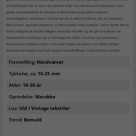
af forandringen der er sket i de seneste årtier i de marokkanske landsbyer, hvor
gamle nomadekulturer er erstattet af fast landbrug og andre moderne
beskæftigelser i landsbyen. Det har ført til, at ulden fra fårene, der er materialet i
Beni Ourain- og Azilal-tæpperne, er blevet endnu mere sjældne. Det er derfor blevet
endnu vigtigere at benytte tidligere anvendte tekstiler og det gør kvinderne i de
marokkanske landsbyer på en fremragende måde. Farverne og mønstrene i
Boucherouite tæppet kender vi fra Azilal tæppet og præcis som dette hænger
Boucherouite tæppet også på mange kunstudstilllinger rundt omkring i verden.
Fremstilling:
Håndvævet
Tykkelse, ca:
10-25 mm
Alder:
10-30 år
Oprindelse:
Marokko
Luv:
Uld / Vintage tekstiler
Trend:
Bomuld