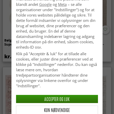
blandt andet
Google
og
Meta
– se alle
organisationer under "Indstillinger") og for at
holde vores websites pålidelige og sikre. Til
dette formål indsamler vi oplysninger om din
brug af websitet, dine præferencer og den
enhed, du bruger. En del af denne
dataindsamling indebærer lagring og adgang
Bølget ryatæppe - Aranga
Tæpper til
til information på din enhed, såsom cookies,
Super Soft Fur (beige)
indendørs/udendørs brug -
enheds-ID osv.
Arlo (beige)
Klik på "Acceptér & luk" for at tillade alle
kr.369
kr.439
cookies, eller juster dine præferencer ved at
klikke på "Indstillinger" nedenfor. Du kan også
læse mere om, hvordan
tredjepartsorganisationer håndterer dine
oplysninger via linkene ovenfor og under
"Indstillinger".
ACCEPTER OG LUK
KUN NØDVENDIGE