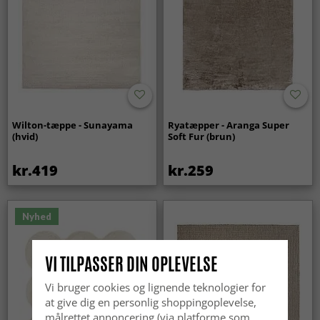
Wilton-tæppe - Sunayama
Ryatæpper - Aranga Super
(hvid)
Soft Fur (brun)
kr.419
kr.259
Nyhed
VI TILPASSER DIN OPLEVELSE
Vi bruger cookies og lignende teknologier for
at give dig en personlig shoppingoplevelse,
målrettet annoncering (via platforme som