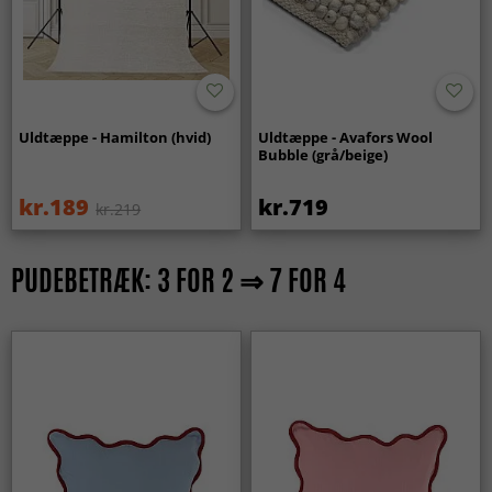
Uldtæppe - Hamilton (hvid)
Uldtæppe - Avafors Wool
Bubble (grå/beige)
kr.189
kr.719
kr.219
PUDEBETRÆK: 3 FOR 2 ⇒ 7 FOR 4