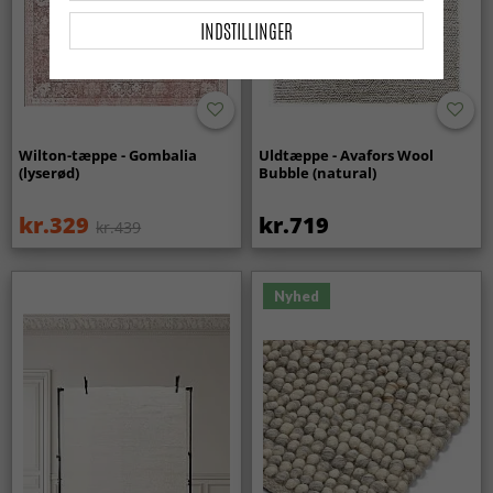
INDSTILLINGER
Wilton-tæppe - Gombalia
Uldtæppe - Avafors Wool
(lyserød)
Bubble (natural)
kr.329
kr.719
kr.439
Nyhed