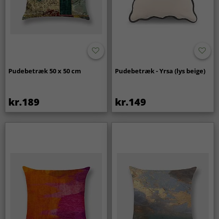
Pudebetræk 50 x 50 cm
Pudebetræk - Yrsa (lys beige)
kr.189
kr.149