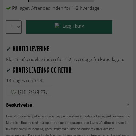
På lager. Afsendes inden for 1-2 hverdage.
Læg i kurv
✓
HURTIG LEVERING
Klar til afsendelse inden for 1-2 hverdage fra købsdagen.
✓
GRATIS LEVERING OG RETUR
14 dages returret
FØJ TIL ØNSKELISTEN
Beskrivelse
Boucehrouite-tæppet er endnu et tæppe i rækken af fantastiske tæppekreationer fra
Marokko. Boucherouite tæppet er et genbrugstæppe der laves af tidligere anvendte
tekstiler, som uld, bomuld, garn, syntetiske fibre og andre tekstiler der kan
genanvendes. Disse vidunderlige marokkanske genbrugstæpper er en konsekvens