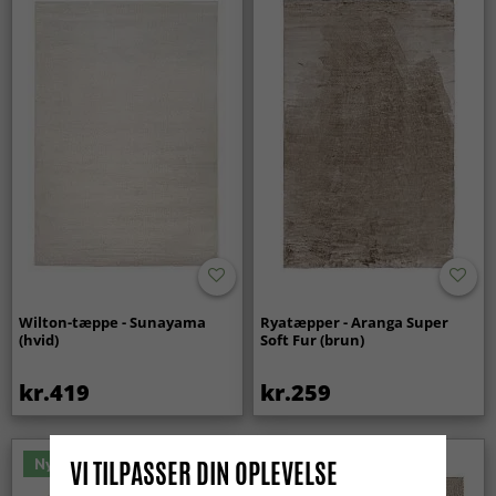
Wilton-tæppe - Sunayama
Ryatæpper - Aranga Super
(hvid)
Soft Fur (brun)
kr.419
kr.259
Nyhed
VI TILPASSER DIN OPLEVELSE