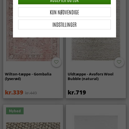
KUN NØDVENDIGE
INDSTILLINGER
Wilton-tæppe - Gombalia
Uldtæppe - Avafors Wool
(lyserød)
Bubble (natural)
kr.339
kr.719
kr.449
Nyhed