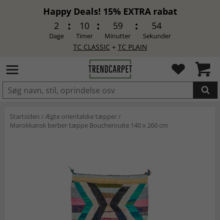
Happy Deals! 15% EXTRA rabat
2
10
59
53
Dage
Timer
Minutter
Sekunder
TC CLASSIC
+
TC PLAIN
LAGT I INDKØBSKURVEN.
Startsiden
/
Ægte orientalske tæpper
/
Marokkansk berber tæppe Boucherouite 140 x 260 cm