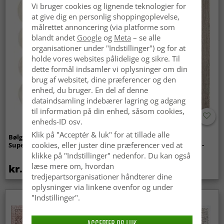
Vi bruger cookies og lignende teknologier for
at give dig en personlig shoppingoplevelse,
målrettet annoncering (via platforme som
blandt andet
Google
og
Meta
– se alle
organisationer under "Indstillinger") og for at
holde vores websites pålidelige og sikre. Til
dette formål indsamler vi oplysninger om din
brug af websitet, dine præferencer og den
enhed, du bruger. En del af denne
dataindsamling indebærer lagring og adgang
til information på din enhed, såsom cookies,
enheds-ID osv.
Klik på "Acceptér & luk" for at tillade alle
Bølget ryatæppe - Aranga
Tæpper til
cookies, eller juster dine præferencer ved at
Super Soft Fur (beige)
indendørs/udendørs brug -
Arlo (beige)
klikke på "Indstillinger" nedenfor. Du kan også
læse mere om, hvordan
kr.369
kr.449
tredjepartsorganisationer håndterer dine
oplysninger via linkene ovenfor og under
"Indstillinger".
ACCEPTER OG LUK