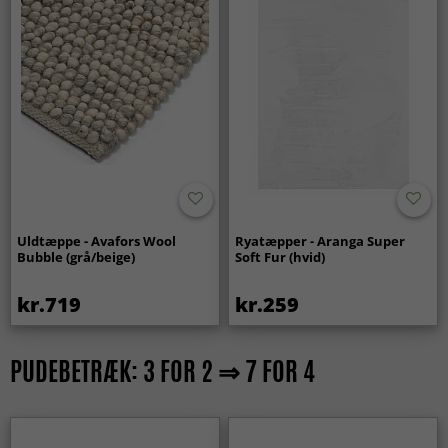
Uldtæppe - Avafors Wool
Ryatæpper - Aranga Super
Bubble (grå/beige)
Soft Fur (hvid)
kr.719
kr.259
PUDEBETRÆK: 3 FOR 2 ⇒ 7 FOR 4