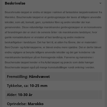
Beskrivelse
Boucehrouite-tæppet er endnu et tæppe i rækken af fantastiske tæppekreationer fra
Marokko. Boucherouite tæppet er et genbrugstæppe der laves af tidligere anvendte
tekstiler, som uld, bomuld, garn, syntetiske fibre og andre tekstiler der kan
genanvendes. Disse vidunderlige marokkanske genbrugstæpper er en konsekvens
af forandringen der er sket i de seneste årtier i de marokkanske landsbyer, hvor
gamle nomadekulturer er erstattet af fast landbrug og andre moderne
beskæftigelser i landsbyen. Det har ført til, at ulden fra fårene, der er materialet i
Beni Ourain- og Azilal-tæpperne, er blevet endnu mere sjældne. Det er derfor blevet
endnu vigtigere at benytte tidligere anvendte tekstiler og det gør kvinderne i de
marokkanske landsbyer på en fremragende måde. Farverne og mønstrene i
Boucherouite tæppet kender vi fra Azilal tæppet og præcis som dette hænger
Boucherouite tæppet også på mange kunstudstilllinger rundt omkring i verden.
Fremstilling:
Håndvævet
Tykkelse, ca:
10-25 mm
Alder:
10-30 år
Oprindelse:
Marokko