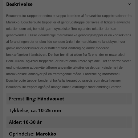
Beskrivelse
Boucehrouite-tæppet er endnu et tæppe i rækken af fantastiske tæppekreationer fra
Marokko. Boucherouite tæppet er et genbrugstæppe der laves af tidligere anvendte
tekstiler, som uld, bomuld, garn, syntetiske fibre og andre tekstiler der kan
genanvendes. Disse vidunderlige marokkanske genbrugstæpper er en konsekvens
af forandringen der er sket i de seneste årtier i de marokkanske landsbyer, hvor
gamle nomadekulturer er erstattet af fast landbrug og andre moderne
beskæftigelser i landsbyen. Det har ført til, at ulden fra fårene, der er materialet i
Beni Ourain- og Azilal-tæpperne, er blevet endnu mere sjældne. Det er derfor blevet
endnu vigtigere at benytte tidligere anvendte tekstiler og det gør kvinderne i de
marokkanske landsbyer på en fremragende måde. Farverne og mønstrene i
Boucherouite tæppet kender vi fra Azilal tæppet og præcis som dette hænger
Boucherouite tæppet også på mange kunstudstilllinger rundt omkring i verden.
Fremstilling:
Håndvævet
Tykkelse, ca:
10-25 mm
Alder:
10-30 år
Oprindelse:
Marokko