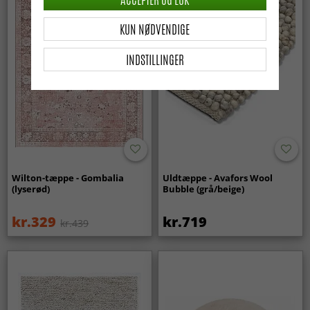
KUN NØDVENDIGE
INDSTILLINGER
Wilton-tæppe - Gombalia
Uldtæppe - Avafors Wool
(lyserød)
Bubble (grå/beige)
kr.329
kr.719
kr.439