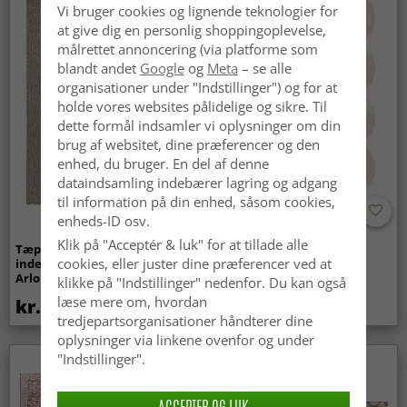
Vi bruger cookies og lignende teknologier for
at give dig en personlig shoppingoplevelse,
målrettet annoncering (via platforme som
blandt andet
Google
og
Meta
– se alle
organisationer under "Indstillinger") og for at
holde vores websites pålidelige og sikre. Til
dette formål indsamler vi oplysninger om din
brug af websitet, dine præferencer og den
enhed, du bruger. En del af denne
dataindsamling indebærer lagring og adgang
til information på din enhed, såsom cookies,
enheds-ID osv.
Klik på "Acceptér & luk" for at tillade alle
Tæpper til
Bølget ryatæppe - Aranga
cookies, eller juster dine præferencer ved at
indendørs/udendørs brug -
Super Soft Fur (beige)
Arlo (beige)
klikke på "Indstillinger" nedenfor. Du kan også
læse mere om, hvordan
kr.439
kr.369
tredjepartsorganisationer håndterer dine
oplysninger via linkene ovenfor og under
"Indstillinger".
Nyhed
ACCEPTER OG LUK