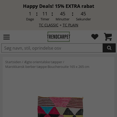
Happy Deals! 15% EXTRA rabat
1
11
45
45
Dage
Timer
Minutter
Sekunder
TC CLASSIC
+
TC PLAIN
LAGT I INDKØBSKURVEN.
Startsiden
/
Ægte orientalske tæpper
/
Marokkansk berber tæppe Boucherouite 165 x 265 cm