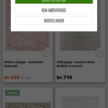
KUN NØDVENDIGE
INDSTILLINGER
Wilton-tæppe - Gombalia
Uldtæppe - Avafors Wool
(lyserød)
Bubble (natural)
kr.339
kr.719
kr.449
Nyhed