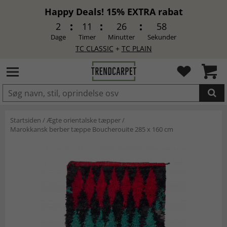
Happy Deals! 15% EXTRA rabat
2
11
26
58
Dage
Timer
Minutter
Sekunder
TC CLASSIC
+
TC PLAIN
LAGT I INDKØBSKURVEN.
Startsiden
/
Ægte orientalske tæpper
/
Marokkansk berber tæppe Boucherouite 285 x 160 cm