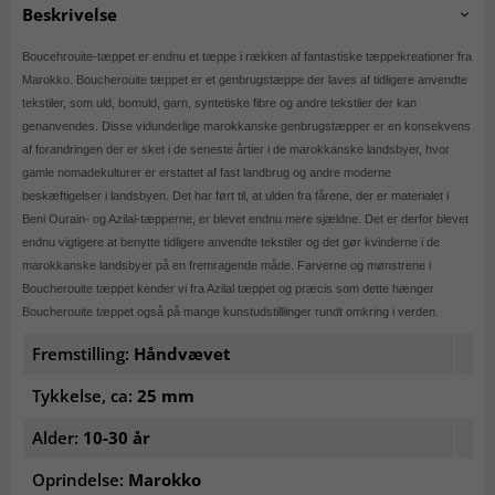
Beskrivelse
Boucehrouite-tæppet er endnu et tæppe i rækken af fantastiske tæppekreationer fra
Marokko. Boucherouite tæppet er et genbrugstæppe der laves af tidligere anvendte
tekstiler, som uld, bomuld, garn, syntetiske fibre og andre tekstiler der kan
genanvendes. Disse vidunderlige marokkanske genbrugstæpper er en konsekvens
af forandringen der er sket i de seneste årtier i de marokkanske landsbyer, hvor
gamle nomadekulturer er erstattet af fast landbrug og andre moderne
beskæftigelser i landsbyen. Det har ført til, at ulden fra fårene, der er materialet i
Beni Ourain- og Azilal-tæpperne, er blevet endnu mere sjældne. Det er derfor blevet
endnu vigtigere at benytte tidligere anvendte tekstiler og det gør kvinderne i de
marokkanske landsbyer på en fremragende måde. Farverne og mønstrene i
Boucherouite tæppet kender vi fra Azilal tæppet og præcis som dette hænger
Boucherouite tæppet også på mange kunstudstilllinger rundt omkring i verden.
Fremstilling:
Håndvævet
Tykkelse, ca:
25 mm
Alder:
10-30 år
Oprindelse:
Marokko