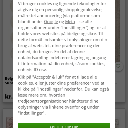
Vi bruger cookies og lignende teknologier for
at give dig en personlig shoppingoplevelse,
målrettet annoncering (via platforme som
blandt andet
Google
og
Meta
– se alle
organisationer under "Indstillinger") og for at
holde vores websites pålidelige og sikre. Til
dette formål indsamler vi oplysninger om din
brug af websitet, dine præferencer og den
enhed, du bruger. En del af denne
dataindsamling indebærer lagring og adgang
til information på din enhed, såsom cookies,
enheds-ID osv.
Klik på "Acceptér & luk" for at tillade alle
Bølget ryatæppe - Aranga
Tæpper til
cookies, eller juster dine præferencer ved at
Super Soft Fur (beige)
indendørs/udendørs brug -
Arlo (beige)
klikke på "Indstillinger" nedenfor. Du kan også
læse mere om, hvordan
kr.369
kr.449
tredjepartsorganisationer håndterer dine
oplysninger via linkene ovenfor og under
"Indstillinger".
ACCEPTER OG LUK