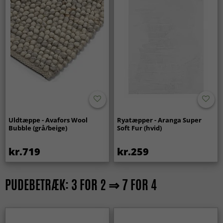
Uldtæppe - Avafors Wool
Ryatæpper - Aranga Super
Bubble (grå/beige)
Soft Fur (hvid)
kr.719
kr.259
PUDEBETRÆK: 3 FOR 2 ⇒ 7 FOR 4