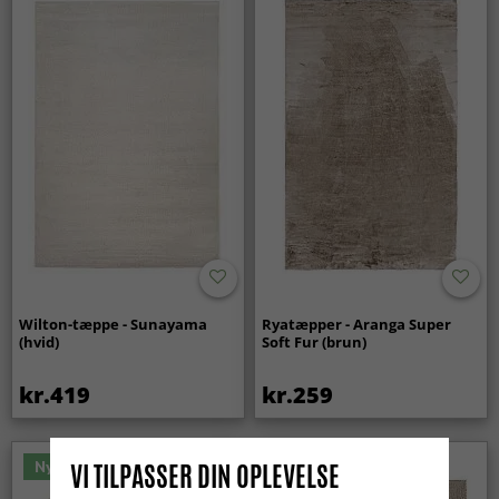
Wilton-tæppe - Sunayama
Ryatæpper - Aranga Super
(hvid)
Soft Fur (brun)
kr.419
kr.259
Nyhed
VI TILPASSER DIN OPLEVELSE