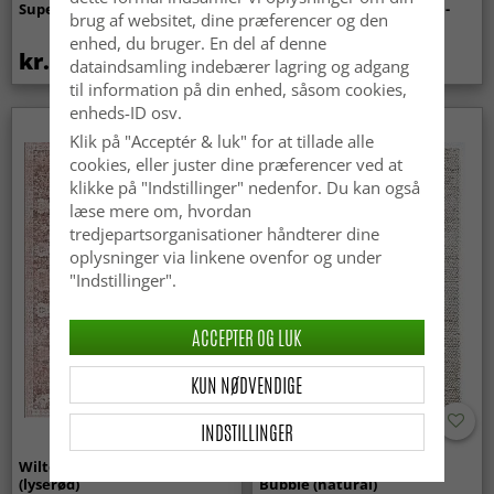
Super Soft Fur (beige)
indendørs/udendørs brug -
brug af websitet, dine præferencer og den
Arlo (beige)
enhed, du bruger. En del af denne
kr.369
kr.449
dataindsamling indebærer lagring og adgang
til information på din enhed, såsom cookies,
enheds-ID osv.
Klik på "Acceptér & luk" for at tillade alle
cookies, eller juster dine præferencer ved at
klikke på "Indstillinger" nedenfor. Du kan også
læse mere om, hvordan
tredjepartsorganisationer håndterer dine
oplysninger via linkene ovenfor og under
"Indstillinger".
ACCEPTER OG LUK
KUN NØDVENDIGE
INDSTILLINGER
Wilton-tæppe - Gombalia
Uldtæppe - Avafors Wool
(lyserød)
Bubble (natural)