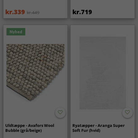
kr.339
kr.719
kr.449
Nyhed
Uldtæppe - Avafors Wool
Ryatæpper - Aranga Super
Bubble (grå/beige)
Soft Fur (hvid)