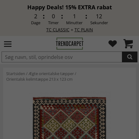
Happy Deals! 15% EXTRA rabat
2
0
1
12
Dage
Timer
Minutter
Sekunder
TC CLASSIC
+
TC PLAIN
LAGT I INDKØBSKURVEN.
Startsiden
/
Ægte orientalske tæpper
/
Orientalsk kelimtæppe 213 x 123 cm