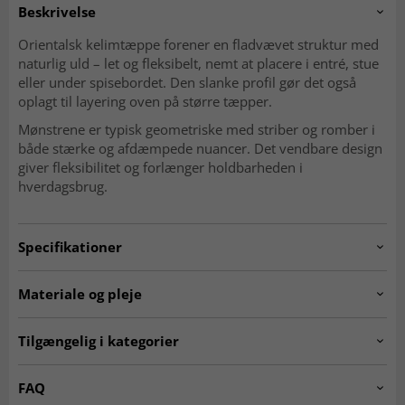
Beskrivelse
Orientalsk kelimtæppe forener en fladvævet struktur med
naturlig uld – let og fleksibelt, nemt at placere i entré, stue
eller under spisebordet. Den slanke profil gør det også
oplagt til layering oven på større tæpper.
Mønstrene er typisk geometriske med striber og romber i
både stærke og afdæmpede nuancer. Det vendbare design
giver fleksibilitet og forlænger holdbarheden i
hverdagsbrug.
Specifikationer
Artno:
20240115.stockno3462.kelim.multi.213x123
Materiale og pleje
Mønster
Geometrisk, striber og romber
Materiale
Uld
Tilgængelig i kategorier
Produktion
Håndvævet
Kæde
Bomuld
Ægte orientalske tæpper
Kelim-tæpper
FAQ
Vævning
Fladvævet (kelim)