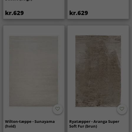
kr.629
kr.629
Wilton-tæppe - Sunayama
Ryatæpper - Aranga Super
(hvid)
Soft Fur (brun)