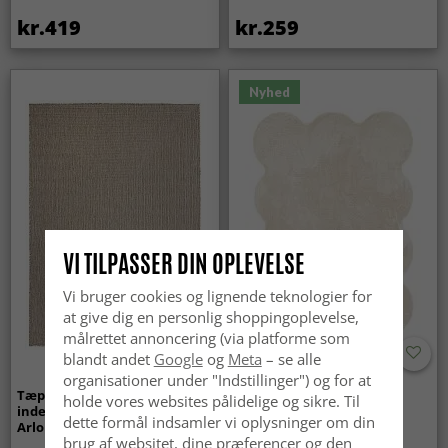
kr.419
kr.259
Nyhed
VI TILPASSER DIN OPLEVELSE
Vi bruger cookies og lignende teknologier for
at give dig en personlig shoppingoplevelse,
målrettet annoncering (via platforme som
blandt andet
Google
og
Meta
– se alle
organisationer under "Indstillinger") og for at
Tæpper til
Bølget ryatæppe - Aranga
holde vores websites pålidelige og sikre. Til
indendørs/udendørs brug -
Super Soft Fur (beige)
dette formål indsamler vi oplysninger om din
Arlo (beige)
brug af websitet, dine præferencer og den