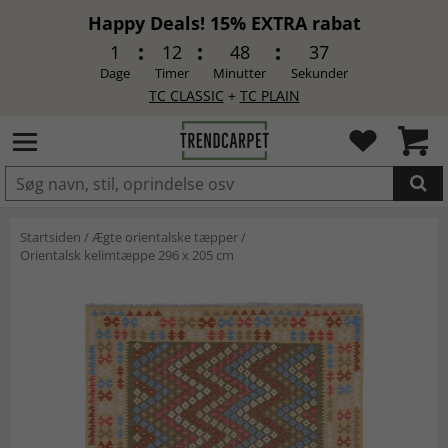
Happy Deals! 15% EXTRA rabat
1
12
48
37
Dage
Timer
Minutter
Sekunder
TC CLASSIC
+
TC PLAIN
LAGT I INDKØBSKURVEN.
Startsiden
/
Ægte orientalske tæpper
/
Orientalsk kelimtæppe 296 x 205 cm