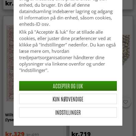
kr.439
kr.369
enhed, du bruger. En del af denne
dataindsamling indebærer lagring og adgang
til information på din enhed, såsom cookies,
Nyhed
enheds-ID osv.
Klik på "Acceptér & luk" for at tillade alle
cookies, eller juster dine præferencer ved at
klikke på "Indstillinger" nedenfor. Du kan også
læse mere om, hvordan
tredjepartsorganisationer håndterer dine
oplysninger via linkene ovenfor og under
"Indstillinger".
ACCEPTER OG LUK
KUN NØDVENDIGE
INDSTILLINGER
Wilton-tæppe - Gombalia
Uldtæppe - Avafors Wool
(lyserød)
Bubble (grå/beige)
kr.329
kr.719
kr.439