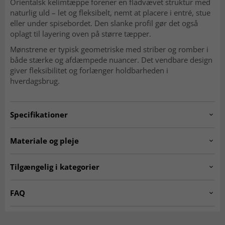
Orientalsk kelimtæppe forener en fladvævet struktur med
naturlig uld – let og fleksibelt, nemt at placere i entré, stue
eller under spisebordet. Den slanke profil gør det også
oplagt til layering oven på større tæpper.
Mønstrene er typisk geometriske med striber og romber i
både stærke og afdæmpede nuancer. Det vendbare design
giver fleksibilitet og forlænger holdbarheden i
hverdagsbrug.
Specifikationer
Artno:
4512.20210123_296x205_H324.A.P3
Materiale og pleje
Mønster
Geometrisk, striber og romber
Materiale
Uld
Tilgængelig i kategorier
Produktion
Håndvævet
Kæde
Bomuld
Ægte orientalske tæpper
Kelim-tæpper
FAQ
Vævning
Fladvævet (kelim)
Uldtæpper
Alder
Nutidig 0–20 år (ubrugt)
Tæpper 200 x 300 cm
Hvad kendetegner et orientalsk tæppe?
Tykkelse ca.
4 mm
Flerfarvede tæpper
Rektangulære Tæpper
Orientalske tæpper er kendetegnet ved detaljerede